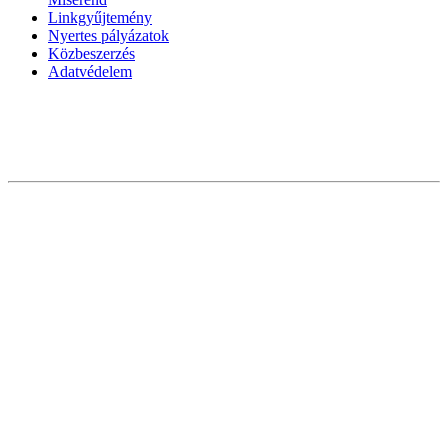
Linkgyűjtemény
Nyertes pályázatok
Közbeszerzés
Adatvédelem