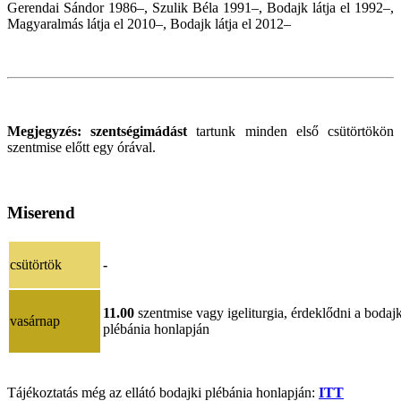
Gerendai Sándor 1986–, Szulik Béla 1991–, Bodajk látja el 1992–,
Magyaralmás látja el 2010–, Bodajk látja el 2012–
Megjegyzés:
szentségimádást
tartunk minden első csütörtökön
szentmise előtt egy órával.
Miserend
csütörtök
-
11.00
szentmise vagy igeliturgia, érdeklődni a bodajk
vasárnap
plébánia honlapján
Tájékoztatás még az ellátó bodajki plébánia honlapján:
ITT