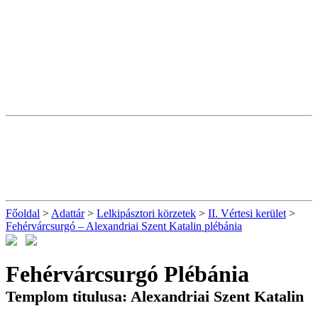
Főoldal
>
Adattár
>
Lelkipásztori körzetek
>
II. Vértesi kerület
>
Fehérvárcsurgó – Alexandriai Szent Katalin plébánia
Fehérvárcsurgó Plébánia
Templom titulusa: Alexandriai Szent Katalin