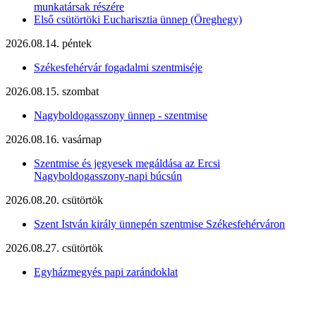
munkatársak részére
Első csütörtöki Eucharisztia ünnep (Öreghegy)
2026.08.14. péntek
Székesfehérvár fogadalmi szentmiséje
2026.08.15. szombat
Nagyboldogasszony ünnep - szentmise
2026.08.16. vasárnap
Szentmise és jegyesek megáldása az Ercsi
Nagyboldogasszony-napi búcsún
2026.08.20. csütörtök
Szent István király ünnepén szentmise Székesfehérváron
2026.08.27. csütörtök
Egyházmegyés papi zarándoklat