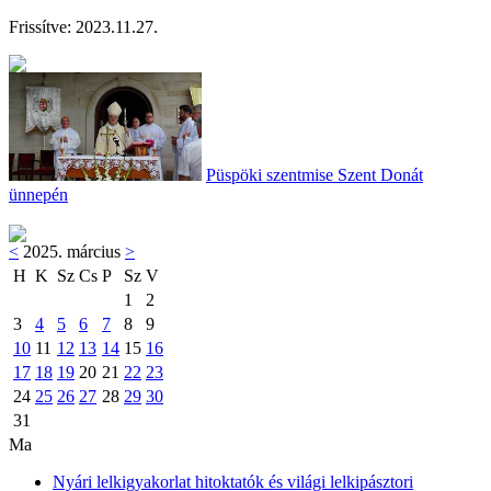
Frissítve:
2023.11.27.
Püspöki szentmise Szent Donát
ünnepén
<
2025. március
>
H
K
Sz
Cs
P
Sz
V
1
2
3
4
5
6
7
8
9
10
11
12
13
14
15
16
17
18
19
20
21
22
23
24
25
26
27
28
29
30
31
Ma
Nyári lelkigyakorlat hitoktatók és világi lelkipásztori