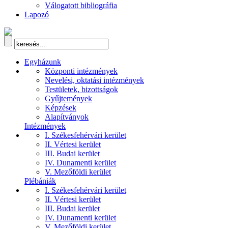
Válogatott bibliográfia
Lapozó
Egyházunk
Központi intézmények
Nevelési, oktatási intézmények
Testületek, bizottságok
Gyűjtemények
Képzések
Alapítványok
Intézmények
I. Székesfehérvári kerület
II. Vértesi kerület
III. Budai kerület
IV. Dunamenti kerület
V. Mezőföldi kerület
Plébániák
I. Székesfehérvári kerület
II. Vértesi kerület
III. Budai kerület
IV. Dunamenti kerület
V. Mezőföldi kerület