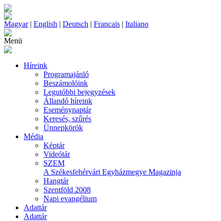
Magyar
|
English
|
Deutsch
|
Francais
|
Italiano
Menü
Híreink
Programajánló
Beszámolóink
Legutóbbi bejegyzések
Állandó híreink
Eseménynaptár
Keresés, szűrés
Ünnepkörök
Média
Képtár
Videótár
SZEM
A Székesfehérvári Egyházmegye Magazinja
Hangtár
Szentföld 2008
Napi evangélium
Adattár
Adattár