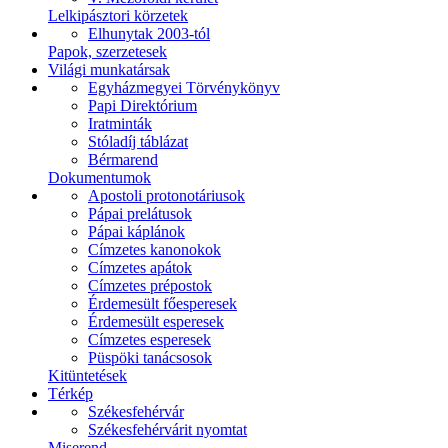
Lelkipásztori körzetek
Elhunytak 2003-tól
Papok, szerzetesek
Világi munkatársak
Egyházmegyei Törvénykönyv
Papi Direktórium
Iratminták
Stóladíj táblázat
Bérmarend
Dokumentumok
Apostoli protonotáriusok
Pápai prelátusok
Pápai káplánok
Címzetes kanonokok
Címzetes apátok
Címzetes prépostok
Érdemesült főesperesek
Érdemesült esperesek
Címzetes esperesek
Püspöki tanácsosok
Kitüntetések
Térkép
Székesfehérvár
Székesfehérvárit nyomtat
Miserend