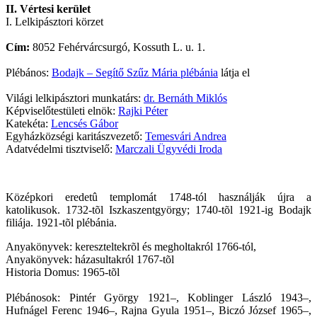
II. Vértesi kerület
I. Lelkipásztori körzet
Cím:
8052 Fehérvárcsurgó, Kossuth L. u. 1.
Plébános:
Bodajk – Segítő Szűz Mária plébánia
látja el
Világi lelkipásztori munkatárs:
dr. Bernáth Miklós
Képviselőtestületi elnök:
Rajki Péter
Katekéta:
Lencsés Gábor
Egyházközségi karitászvezető:
Temesvári Andrea
Adatvédelmi tisztviselő:
Marczali Ügyvédi Iroda
Középkori eredetû templomát 1748-tól használják újra a
katolikusok. 1732-tõl Iszkaszentgyörgy; 1740-tõl 1921-ig Bodajk
filiája. 1921-tõl plébánia.
Anyakönyvek: kereszteltekrõl és megholtakról 1766-tól,
Anyakönyvek: házasultakról 1767-tõl
Historia Domus: 1965-tõl
Plébánosok: Pintér György 1921–, Koblinger László 1943–,
Hufnágel Ferenc 1946–, Rajna Gyula 1951–, Biczó József 1965–,