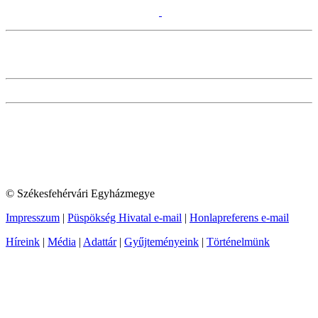
© Székesfehérvári Egyházmegye
Impresszum
|
Püspökség Hivatal e-mail
|
Honlapreferens e-mail
Híreink
|
Média
|
Adattár
|
Gyűjteményeink
|
Történelmünk