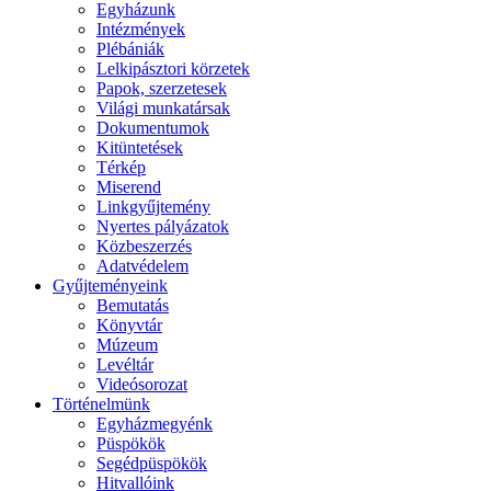
Egyházunk
Intézmények
Plébániák
Lelkipásztori körzetek
Papok, szerzetesek
Világi munkatársak
Dokumentumok
Kitüntetések
Térkép
Miserend
Linkgyűjtemény
Nyertes pályázatok
Közbeszerzés
Adatvédelem
Gyűjteményeink
Bemutatás
Könyvtár
Múzeum
Levéltár
Videósorozat
Történelmünk
Egyházmegyénk
Püspökök
Segédpüspökök
Hitvallóink