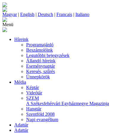
Magyar
|
English
|
Deutsch
|
Francais
|
Italiano
Menü
Híreink
Programajánló
Beszámolóink
Legutóbbi bejegyzések
Állandó híreink
Eseménynaptár
Keresés, szűrés
Ünnepkörök
Média
Képtár
Videótár
SZEM
A Székesfehérvári Egyházmegye Magazinja
Hangtár
Szentföld 2008
Napi evangélium
Adattár
Adattár