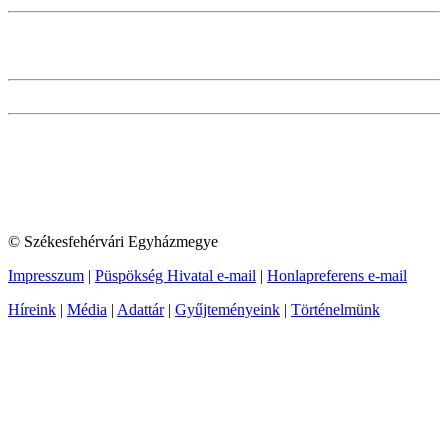
© Székesfehérvári Egyházmegye
Impresszum
|
Püspökség Hivatal e-mail
|
Honlapreferens e-mail
Híreink
|
Média
|
Adattár
|
Gyűjteményeink
|
Történelmünk