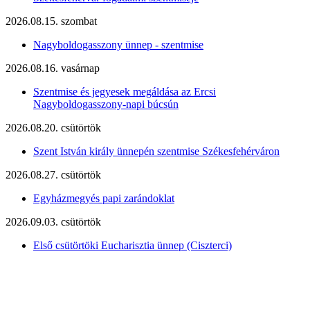
2026.08.15. szombat
Nagyboldogasszony ünnep - szentmise
2026.08.16. vasárnap
Szentmise és jegyesek megáldása az Ercsi
Nagyboldogasszony-napi búcsún
2026.08.20. csütörtök
Szent István király ünnepén szentmise Székesfehérváron
2026.08.27. csütörtök
Egyházmegyés papi zarándoklat
2026.09.03. csütörtök
Első csütörtöki Eucharisztia ünnep (Ciszterci)