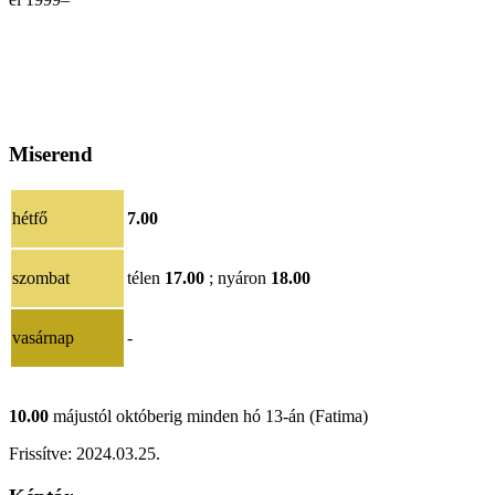
Miserend
hétfő
7.00
szombat
télen
17.00
; nyáron
18.00
vasárnap
-
10.00
májustól októberig minden hó 13-án (Fatima)
Frissítve:
202
4.03.25
.