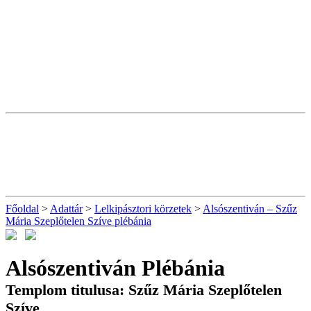
Főoldal
>
Adattár
>
Lelkipásztori körzetek
>
Alsószentiván – Szűz
Mária Szeplőtelen Szíve plébánia
Alsószentiván Plébánia
Templom titulusa: Szűz Mária Szeplőtelen
Szíve