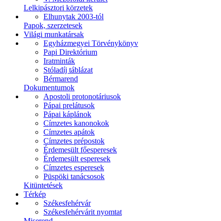
Lelkipásztori körzetek
Elhunytak 2003-tól
Papok, szerzetesek
Világi munkatársak
Egyházmegyei Törvénykönyv
Papi Direktórium
Iratminták
Stóladíj táblázat
Bérmarend
Dokumentumok
Apostoli protonotáriusok
Pápai prelátusok
Pápai káplánok
Címzetes kanonokok
Címzetes apátok
Címzetes prépostok
Érdemesült főesperesek
Érdemesült esperesek
Címzetes esperesek
Püspöki tanácsosok
Kitüntetések
Térkép
Székesfehérvár
Székesfehérvárit nyomtat
Miserend