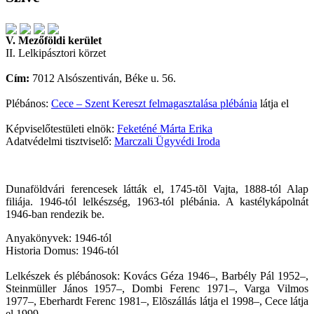
V. Mezőföldi kerület
II. Lelkipásztori körzet
Cím:
7012 Alsószentiván, Béke u. 56.
Plébános:
Cece – Szent Kereszt felmagasztalása plébánia
látja el
Képviselőtestületi elnök:
Feketéné Márta Erika
Adatvédelmi tisztviselő:
Marczali Ügyvédi Iroda
Dunaföldvári ferencesek látták el, 1745-tõl Vajta, 1888-tól Alap
filiája. 1946-tól lelkészség, 1963-tól plébánia. A kastélykápolnát
1946-ban rendezik be.
Anyakönyvek: 1946-tól
Historia Domus: 1946-tól
Lelkészek és plébánosok: Kovács Géza 1946–, Barbély Pál 1952–,
Steinmüller János 1957–, Dombi Ferenc 1971–, Varga Vilmos
1977–, Eberhardt Ferenc 1981–, Elõszállás látja el 1998–, Cece látja
el 1999–