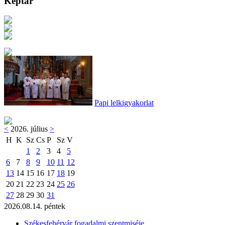
Képtár
Papi lelkigyakorlat
<
2026. július
>
H
K
Sz
Cs
P
Sz
V
1
2
3
4
5
6
7
8
9
10
11
12
13
14
15
16
17
18
19
20
21
22
23
24
25
26
27
28
29
30
31
2026.08.14. péntek
Székesfehérvár fogadalmi szentmiséje