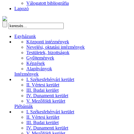
Válogatott bibliográfia
Lapozó
Egyházunk
Központi intézmények
Nevelési, oktatási intézmények
Testületek, bizottságok
Gyűjtemények
Képzések
Alapítványok
Intézmények
I. Székesfehérvári kerület
II. Vértesi kerület
III. Budai kerület
IV. Dunamenti kerület
V. Mezőföldi kerület
Plébániák
I. Székesfehérvári kerület
II. Vértesi kerület
III. Budai kerület
IV. Dunamenti kerület
V. Mezőföldi kerület