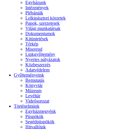
Egyházunk
Intézmények
Plébániák
Lelkipásztori körzetek
Papok, szerzetesek
Világi munkatársak
Dokumentumok
Kitüntetések
Térkép
Miserend
Linkgyűjtemény
Nyertes pályázatok
Közbeszerzés
Adatvédelem
Gyűjteményeink
Bemutatás
Könyvtár
Múzeum
Levéltár
Videósorozat
Történelmünk
Egyházmegyénk
Püspökök
Segédpüspökök
Hitvallóink