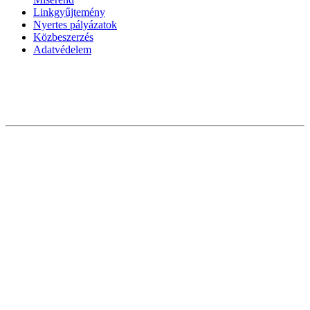
Linkgyűjtemény
Nyertes pályázatok
Közbeszerzés
Adatvédelem