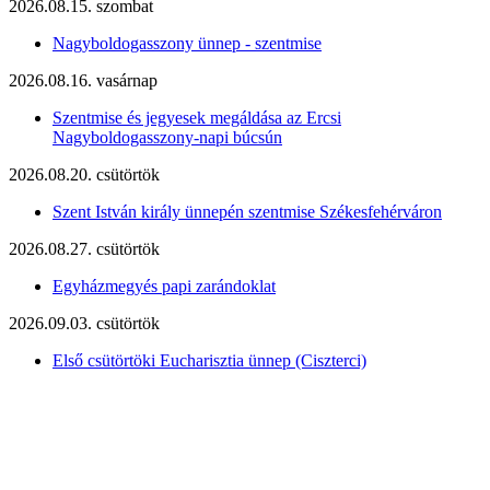
2026.08.15. szombat
Nagyboldogasszony ünnep - szentmise
2026.08.16. vasárnap
Szentmise és jegyesek megáldása az Ercsi
Nagyboldogasszony-napi búcsún
2026.08.20. csütörtök
Szent István király ünnepén szentmise Székesfehérváron
2026.08.27. csütörtök
Egyházmegyés papi zarándoklat
2026.09.03. csütörtök
Első csütörtöki Eucharisztia ünnep (Ciszterci)