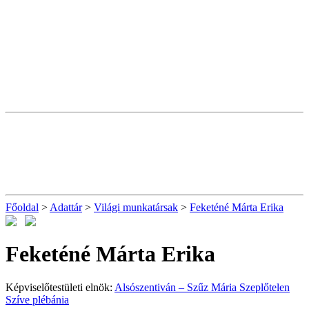
Főoldal
>
Adattár
>
Világi munkatársak
>
Feketéné Márta Erika
Feketéné Márta Erika
Képviselőtestületi elnök:
Alsószentiván – Szűz Mária Szeplőtelen
Szíve plébánia