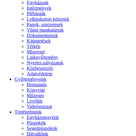
Egyházunk
Intézmények
Plébániák
Lelkipásztori körzetek
Papok, szerzetesek
Világi munkatársak
Dokumentumok
Kitüntetések
Térkép
Miserend
Linkgyűjtemény
Nyertes pályázatok
Közbeszerzés
Adatvédelem
Gyűjteményeink
Bemutatás
Könyvtár
Múzeum
Levéltár
Videósorozat
Történelmünk
Egyházmegyénk
Püspökök
Segédpüspökök
Hitvallóink