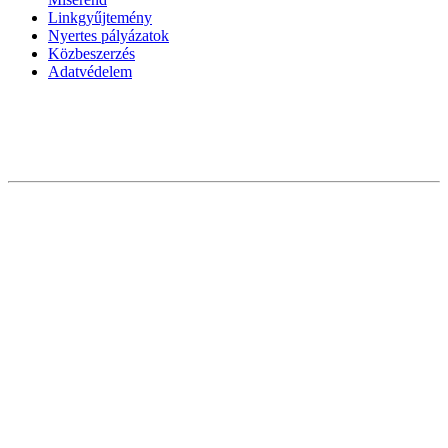
Linkgyűjtemény
Nyertes pályázatok
Közbeszerzés
Adatvédelem