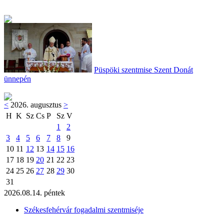
Püspöki szentmise Szent Donát
ünnepén
<
2026. augusztus
>
H
K
Sz
Cs
P
Sz
V
1
2
3
4
5
6
7
8
9
10
11
12
13
14
15
16
17
18
19
20
21
22
23
24
25
26
27
28
29
30
31
2026.08.14. péntek
Székesfehérvár fogadalmi szentmiséje