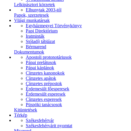
Lelkipásztori körzetek
Elhunytak 2003-tól
Papok, szerzetesek
Világi munkatársak
Egyházmegyei Törvénykönyv
Papi Direktórium
Iratminták
Stóladíj táblázat
Bérmarend
Dokumentumok
Apostoli protonotáriusok
Pápai prelátusok
Pápai káplánok
Címzetes kanonokok
Címzetes apátok
Címzetes prépostok
Érdemesült főesperesek
Érdemesült esperesek
Címzetes esperesek
Püspöki tanácsosok
Kitüntetések
Térkép
Székesfehérvár
Székesfehérvárit nyomtat
Miserend