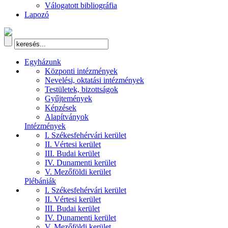
Válogatott bibliográfia
Lapozó
Egyházunk
Központi intézmények
Nevelési, oktatási intézmények
Testületek, bizottságok
Gyűjtemények
Képzések
Alapítványok
Intézmények
I. Székesfehérvári kerület
II. Vértesi kerület
III. Budai kerület
IV. Dunamenti kerület
V. Mezőföldi kerület
Plébániák
I. Székesfehérvári kerület
II. Vértesi kerület
III. Budai kerület
IV. Dunamenti kerület
V. Mezőföldi kerület