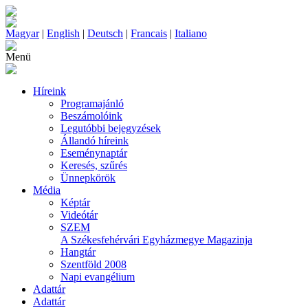
Magyar
|
English
|
Deutsch
|
Francais
|
Italiano
Menü
Híreink
Programajánló
Beszámolóink
Legutóbbi bejegyzések
Állandó híreink
Eseménynaptár
Keresés, szűrés
Ünnepkörök
Média
Képtár
Videótár
SZEM
A Székesfehérvári Egyházmegye Magazinja
Hangtár
Szentföld 2008
Napi evangélium
Adattár
Adattár