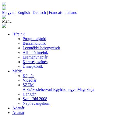
Magyar
|
English
|
Deutsch
|
Francais
|
Italiano
Menü
Híreink
Programajánló
Beszámolóink
Legutóbbi bejegyzések
Állandó híreink
Eseménynaptár
Keresés, szűrés
Ünnepkörök
Média
Képtár
Videótár
SZEM
A Székesfehérvári Egyházmegye Magazinja
Hangtár
Szentföld 2008
Napi evangélium
Adattár
Adattár