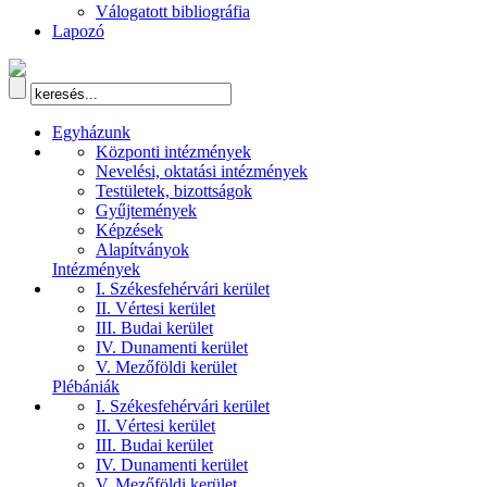
Válogatott bibliográfia
Lapozó
Egyházunk
Központi intézmények
Nevelési, oktatási intézmények
Testületek, bizottságok
Gyűjtemények
Képzések
Alapítványok
Intézmények
I. Székesfehérvári kerület
II. Vértesi kerület
III. Budai kerület
IV. Dunamenti kerület
V. Mezőföldi kerület
Plébániák
I. Székesfehérvári kerület
II. Vértesi kerület
III. Budai kerület
IV. Dunamenti kerület
V. Mezőföldi kerület