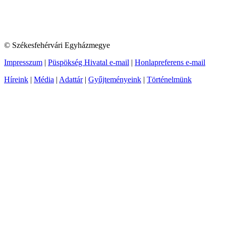
© Székesfehérvári Egyházmegye
Impresszum
|
Püspökség Hivatal e-mail
|
Honlapreferens e-mail
Híreink
|
Média
|
Adattár
|
Gyűjteményeink
|
Történelmünk