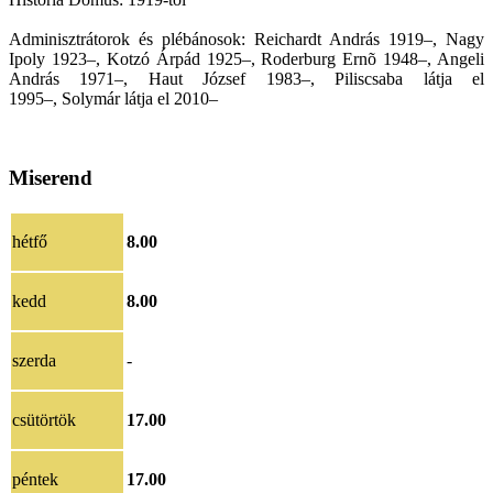
Adminisztrátorok és plébánosok: Reichardt András 1919–, Nagy
Ipoly 1923–, Kotzó Árpád 1925–, Roderburg Ernõ 1948–, Angeli
András 1971–, Haut József 1983–, Piliscsaba látja el
1995–, Solymár látja el 2010–
Miserend
hétfő
8.00
kedd
8.00
szerda
-
csütörtök
17.00
péntek
17.00