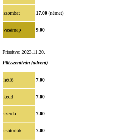
szombat
17.00
(német)
vasárnap
9.00
Frissítve:
20
23.11.20
.
Pilisszentiván (advent)
hétfő
7.00
kedd
7.00
szerda
7.00
csütörtök
7.00