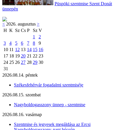
Püspöki szentmise Szent Donát
ünnepén
<
2026. augusztus
>
H
K
Sz
Cs
P
Sz
V
1
2
3
4
5
6
7
8
9
10
11
12
13
14
15
16
17
18
19
20
21
22
23
24
25
26
27
28
29
30
31
2026.08.14. péntek
Székesfehérvár fogadalmi szentmiséje
2026.08.15. szombat
Nagyboldogasszony ünnep - szentmise
2026.08.16. vasárnap
Szentmise és jegyesek megáldása az Ercsi
Nagyboldogasszony-napi búcsún