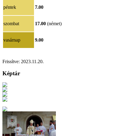
péntek
7.00
szombat
17.00
(német)
vasárnap
9.00
Frissítve:
20
23.11.20
.
Képtár