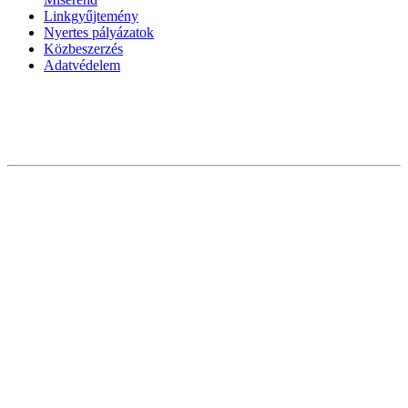
Linkgyűjtemény
Nyertes pályázatok
Közbeszerzés
Adatvédelem