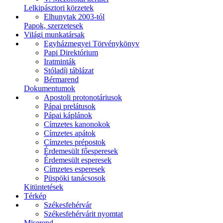
Lelkipásztori körzetek
Elhunytak 2003-tól
Papok, szerzetesek
Világi munkatársak
Egyházmegyei Törvénykönyv
Papi Direktórium
Iratminták
Stóladíj táblázat
Bérmarend
Dokumentumok
Apostoli protonotáriusok
Pápai prelátusok
Pápai káplánok
Címzetes kanonokok
Címzetes apátok
Címzetes prépostok
Érdemesült főesperesek
Érdemesült esperesek
Címzetes esperesek
Püspöki tanácsosok
Kitüntetések
Térkép
Székesfehérvár
Székesfehérvárit nyomtat
Miserend