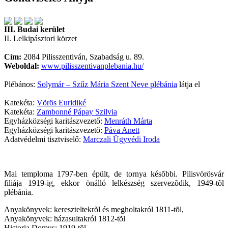
III. Budai kerület
II. Lelkipásztori körzet
Cím:
2084 Pilisszentiván, Szabadság u. 89.
Weboldal:
www.pilisszentivanplebania.hu/
Plébános:
Solymár – Szűz Mária Szent Neve plébánia
látja el
Katekéta:
Vörös Euridiké
Katekéta:
Zambonné Pápay Szilvia
Egyházközségi karitászvezető:
Menráth Márta
Egyházközségi karitászvezető:
Páva Anett
Adatvédelmi tisztviselő:
Marczali Ügyvédi Iroda
Mai temploma 1797-ben épült, de tornya késõbbi. Pilisvörösvár
filiája 1919-ig, ekkor önálló lelkészség szervezõdik, 1949-tõl
plébánia.
Anyakönyvek: kereszteltekrõl és megholtakról 1811-tõl,
Anyakönyvek: házasultakról 1812-tõl
Historia Domus: 1919-tõl