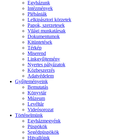
Egyházunk
Intézmények
Plébániák
Lelkipásztori körzetek
Papok, szerzetesek
Világi munkatársak
Dokumentumok
Kitüntetések
Térkép
Miserend
Linkgyűjtemény
Nyertes pályázatok
Közbeszerzés
Adatvédelem
Gyűjteményeink
Bemutatás
Könyvtár
Múzeum
Levéltár
Videósorozat
Történelmünk
Egyházmegyénk
Püspökök
Segédpüspökök
Hitvallóink