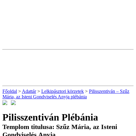
Főoldal
>
Adattár
>
Lelkipásztori körzetek
>
Pilisszentiván – Szűz
Mária, az Isteni Gondviselés Anyja plébánia
Pilisszentiván Plébánia
Templom titulusa: Szűz Mária, az Isteni
Gondviselés Anyja