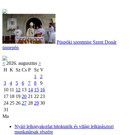
Püspöki szentmise Szent Donát
ünnepén
<
2026. augusztus
>
H
K
Sz
Cs
P
Sz
V
1
2
3
4
5
6
7
8
9
10
11
12
13
14
15
16
17
18
19
20
21
22
23
24
25
26
27
28
29
30
31
Ma
Nyári lelkigyakorlat hitoktatók és világi lelkipásztori
munkatársak részére