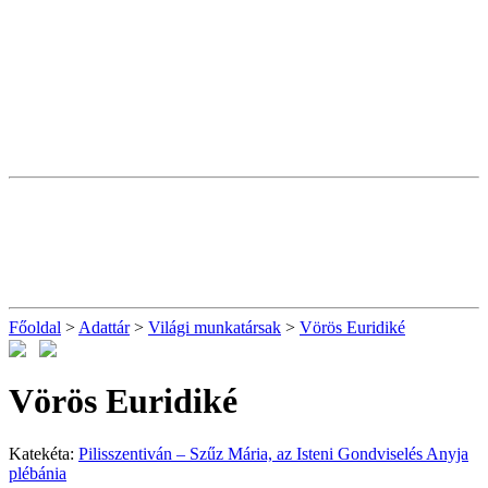
Főoldal
>
Adattár
>
Világi munkatársak
>
Vörös Euridiké
Vörös Euridiké
Katekéta:
Pilisszentiván – Szűz Mária, az Isteni Gondviselés Anyja
plébánia