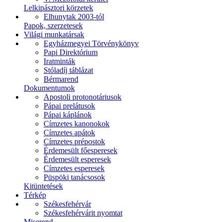
Lelkipásztori körzetek
Elhunytak 2003-tól
Papok, szerzetesek
Világi munkatársak
Egyházmegyei Törvénykönyv
Papi Direktórium
Iratminták
Stóladíj táblázat
Bérmarend
Dokumentumok
Apostoli protonotáriusok
Pápai prelátusok
Pápai káplánok
Címzetes kanonokok
Címzetes apátok
Címzetes prépostok
Érdemesült főesperesek
Érdemesült esperesek
Címzetes esperesek
Püspöki tanácsosok
Kitüntetések
Térkép
Székesfehérvár
Székesfehérvárit nyomtat
Miserend