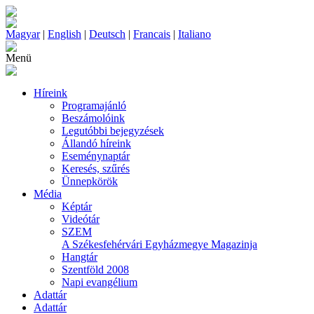
Magyar
|
English
|
Deutsch
|
Francais
|
Italiano
Menü
Híreink
Programajánló
Beszámolóink
Legutóbbi bejegyzések
Állandó híreink
Eseménynaptár
Keresés, szűrés
Ünnepkörök
Média
Képtár
Videótár
SZEM
A Székesfehérvári Egyházmegye Magazinja
Hangtár
Szentföld 2008
Napi evangélium
Adattár
Adattár