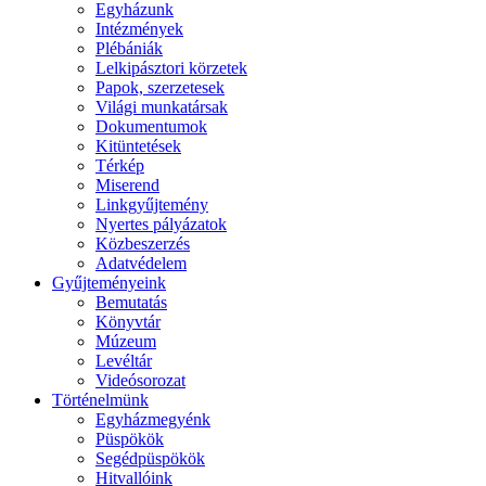
Egyházunk
Intézmények
Plébániák
Lelkipásztori körzetek
Papok, szerzetesek
Világi munkatársak
Dokumentumok
Kitüntetések
Térkép
Miserend
Linkgyűjtemény
Nyertes pályázatok
Közbeszerzés
Adatvédelem
Gyűjteményeink
Bemutatás
Könyvtár
Múzeum
Levéltár
Videósorozat
Történelmünk
Egyházmegyénk
Püspökök
Segédpüspökök
Hitvallóink