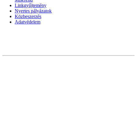
Linkgyűjtemény
Nyertes pályázatok
Közbeszerzés
Adatvédelem