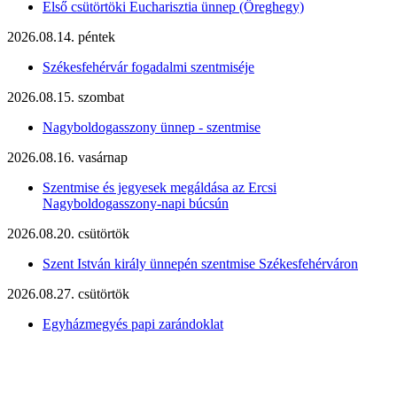
Első csütörtöki Eucharisztia ünnep (Öreghegy)
2026.08.14. péntek
Székesfehérvár fogadalmi szentmiséje
2026.08.15. szombat
Nagyboldogasszony ünnep - szentmise
2026.08.16. vasárnap
Szentmise és jegyesek megáldása az Ercsi
Nagyboldogasszony-napi búcsún
2026.08.20. csütörtök
Szent István király ünnepén szentmise Székesfehérváron
2026.08.27. csütörtök
Egyházmegyés papi zarándoklat