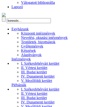
Válogatott bibliográfia
Lapozó
Egyházunk
Központi intézmények
Nevelési, oktatási intézmények
Testületek, bizottságok
Gyűjtemények
Képzések
Alapítványok
Intézmények
I. Székesfehérvári kerület
II. Vértesi kerület
III. Budai kerület
IV. Dunamenti kerület
V. Mezőföldi kerület
Plébániák
I. Székesfehérvári kerület
II. Vértesi kerület
III. Budai kerület
IV. Dunamenti kerület
V. Mezőföldi kerület