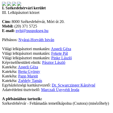
I. Székesfehérvári kerület
III. Lelkipásztori körzet
Cím:
8000 Székesfehérvár, Móri út 20.
Mobil:
(20) 371 5725
E-mail:
nyhi@puspokseg.hu
Plébános:
Nyárai-Horváth István
Világi lelkipásztori munkatárs:
Angeli Géza
Világi lelkipásztori munkatárs:
Fekete Pál
Világi lelkipásztori munkatárs:
Pinke László
Képviselőtestületi elnök:
Pásztor László
Katekéta:
Angeli Géza
Katekéta:
Berta György
Katekéta:
Papp Margit
Katekéta:
Zsédely Tamás
Egyházközségi karitászvezető:
Dr. Scwarczinger Károlyné
Adatvédelmi tisztviselő:
Marczali Ügyvédi Iroda
A plébániához tartozik:
Székesfehérvár - Feltámadás temetőkápolna (Csutora) (misézőhely)