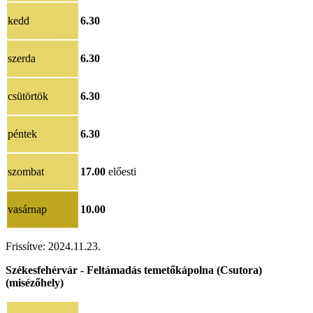
kedd
6.30
szerda
6.30
csütörtök
6.30
péntek
6.30
szombat
17.00
előesti
vasárnap
10.00
Frissítve: 2024.11.23.
Székesfehérvár - Feltámadás temetőkápolna (Csutora)
(misézőhely)