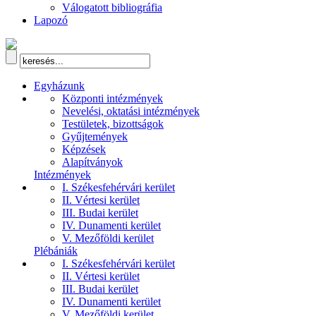
Válogatott bibliográfia
Lapozó
Egyházunk
Központi intézmények
Nevelési, oktatási intézmények
Testületek, bizottságok
Gyűjtemények
Képzések
Alapítványok
Intézmények
I. Székesfehérvári kerület
II. Vértesi kerület
III. Budai kerület
IV. Dunamenti kerület
V. Mezőföldi kerület
Plébániák
I. Székesfehérvári kerület
II. Vértesi kerület
III. Budai kerület
IV. Dunamenti kerület
V. Mezőföldi kerület