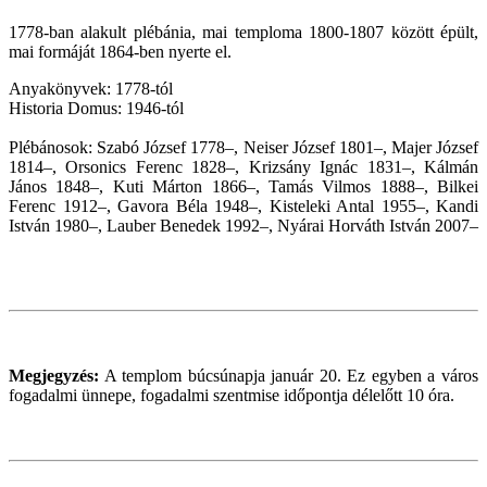
1778-ban alakult plébánia, mai temploma 1800-1807 között épült,
mai formáját 1864-ben nyerte el.
Anyakönyvek: 1778-tól
Historia Domus: 1946-tól
Plébánosok: Szabó József 1778–, Neiser József 1801–, Majer József
1814–, Orsonics Ferenc 1828–, Krizsány Ignác 1831–, Kálmán
János 1848–, Kuti Márton 1866–, Tamás Vilmos 1888–, Bilkei
Ferenc 1912–, Gavora Béla 1948–, Kisteleki Antal 1955–, Kandi
István 1980–, Lauber Benedek 1992–, Nyárai Horváth István 2007–
Megjegyzés:
A templom búcsúnapja január 20. Ez egyben a város
fogadalmi ünnepe, fogadalmi szentmise időpontja délelőtt 10 óra.