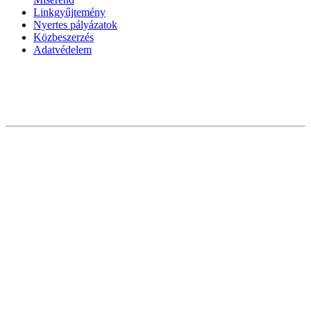
Linkgyűjtemény
Nyertes pályázatok
Közbeszerzés
Adatvédelem