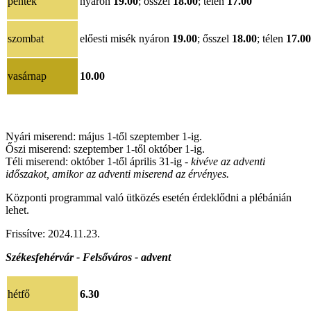
péntek
nyáron
19.00
; ősszel
18.00
; télen
17.00
szombat
előesti misék
nyáron
19.00
; ősszel
18.00
; télen
17.00
vasárnap
10.00
Nyári miserend: május 1-től szeptember 1-ig.
Őszi miserend: szeptember 1-től október 1-ig.
Téli miserend: október 1-től április 31-ig -
kivéve az adventi
időszakot, amikor az adventi miserend az érvényes.
Központi programmal való ütközés esetén érdeklődni a plébánián
lehet.
Frissítve: 2024.11.23.
Székesfehérvár - Felsőváros - advent
hétfő
6.30