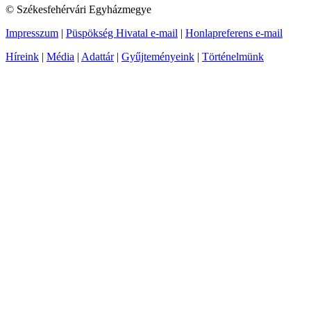
© Székesfehérvári Egyházmegye
Impresszum
|
Püspökség Hivatal e-mail
|
Honlapreferens e-mail
Híreink
|
Média
|
Adattár
|
Gyűjteményeink
|
Történelmünk