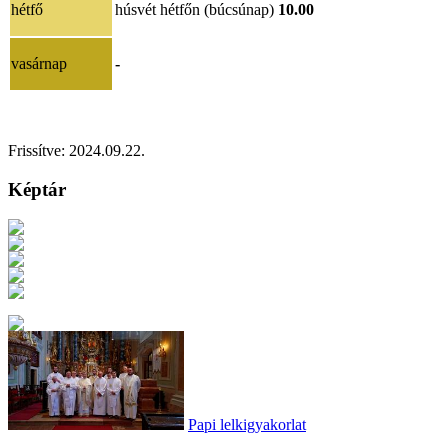
hétfő
húsvét hétfőn (búcsúnap)
10.00
vasárnap
-
Frissítve: 2024.09.22.
Képtár
Papi lelkigyakorlat