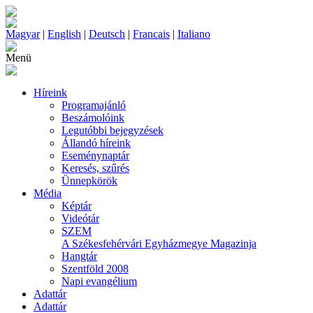
Magyar
|
English
|
Deutsch
|
Francais
|
Italiano
Menü
Híreink
Programajánló
Beszámolóink
Legutóbbi bejegyzések
Állandó híreink
Eseménynaptár
Keresés, szűrés
Ünnepkörök
Média
Képtár
Videótár
SZEM
A Székesfehérvári Egyházmegye Magazinja
Hangtár
Szentföld 2008
Napi evangélium
Adattár
Adattár