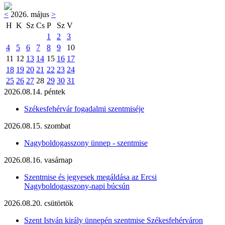
<
2026. május
>
H
K
Sz
Cs
P
Sz
V
1
2
3
4
5
6
7
8
9
10
11
12
13
14
15
16
17
18
19
20
21
22
23
24
25
26
27
28
29
30
31
2026.08.14. péntek
Székesfehérvár fogadalmi szentmiséje
2026.08.15. szombat
Nagyboldogasszony ünnep - szentmise
2026.08.16. vasárnap
Szentmise és jegyesek megáldása az Ercsi
Nagyboldogasszony-napi búcsún
2026.08.20. csütörtök
Szent István király ünnepén szentmise Székesfehérváron