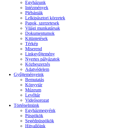
Egyházunk
Intézmények
Plébániák
Lelkipásztori körzetek
Papok, szerzetesek
Világi munkatársak
Dokumentumok
Kitüntetések
Térkép
Miserend
Linkgyűjtemény
Nyertes pályázatok
Közbeszerzés
Adatvédelem
Gyűjteményeink
Bemutatás
Könyvtár
Múzeum
Levéltár
Videósorozat
Történelmünk
Egyházmegyénk
Püspökök
Segédpüspökök
Hitvallóink