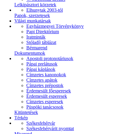
Lelkipásztori körzetek
Elhunytak 2003-tól
Papok, szerzetesek
Világi munkatársak
Egyházmegyei Törvénykönyv
Papi Direktórium
Iratminták
Stóladíj táblázat
Bérmarend
Dokumentumok
Apostoli protonotáriusok
Pápai prelátusok
Pápai káplánok
Címzetes kanonokok
Címzetes apátok
Címzetes prépostok
Érdemesült főesperesek
Érdemesült esperesek
Címzetes esperesek
Püspöki tanácsosok
Kitüntetések
Térkép
Székesfehérvár
Székesfehérvárit nyomtat
Miserend