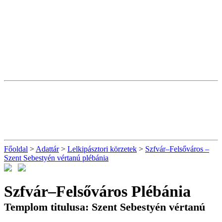
Főoldal
>
Adattár
>
Lelkipásztori körzetek
>
Szfvár–Felsőváros –
Szent Sebestyén vértanú plébánia
Szfvár–Felsőváros Plébánia
Templom titulusa: Szent Sebestyén vértanú