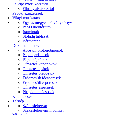
Lelkipásztori körzetek
Elhunytak 2003-tól
Papok, szerzetesek
Világi munkatársak
Egyházmegyei Törvénykönyv
Papi Direktórium
Iratminták
Stóladíj táblázat
Bérmarend
Dokumentumok
Apostoli protonotáriusok
Pápai prelátusok
Pápai káplánok
Címzetes kanonokok
Címzetes apátok
Címzetes prépostok
Érdemesült főesperesek
Érdemesült esperesek
Címzetes esperesek
Püspöki tanácsosok
Kitüntetések
Térkép
Székesfehérvár
Székesfehérvárit nyomtat
Miserend