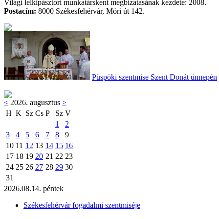
Világi lelkipásztori munkatársként megbizatásának kezdete: 2008.
Postacím:
8000 Székesfehérvár, Móri út 142.
Püspöki szentmise Szent Donát ünnepén
<
2026. augusztus
>
H
K
Sz
Cs
P
Sz
V
1
2
3
4
5
6
7
8
9
10
11
12
13
14
15
16
17
18
19
20
21
22
23
24
25
26
27
28
29
30
31
2026.08.14. péntek
Székesfehérvár fogadalmi szentmiséje