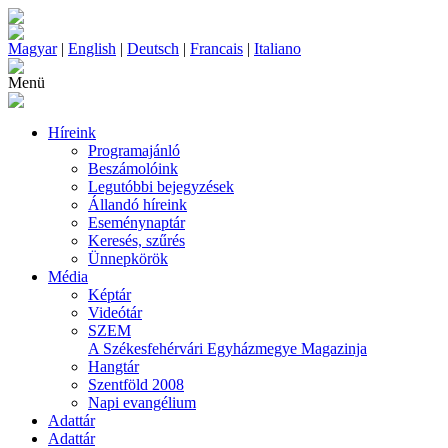
Magyar
|
English
|
Deutsch
|
Francais
|
Italiano
Menü
Híreink
Programajánló
Beszámolóink
Legutóbbi bejegyzések
Állandó híreink
Eseménynaptár
Keresés, szűrés
Ünnepkörök
Média
Képtár
Videótár
SZEM
A Székesfehérvári Egyházmegye Magazinja
Hangtár
Szentföld 2008
Napi evangélium
Adattár
Adattár