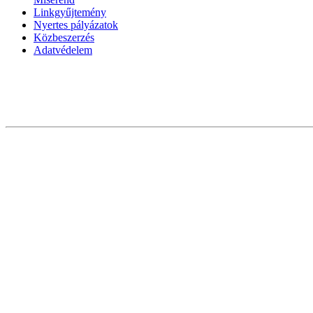
Linkgyűjtemény
Nyertes pályázatok
Közbeszerzés
Adatvédelem