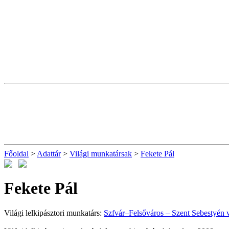
Főoldal
>
Adattár
>
Világi munkatársak
>
Fekete Pál
Fekete Pál
Világi lelkipásztori munkatárs:
Szfvár–Felsőváros – Szent Sebestyén v