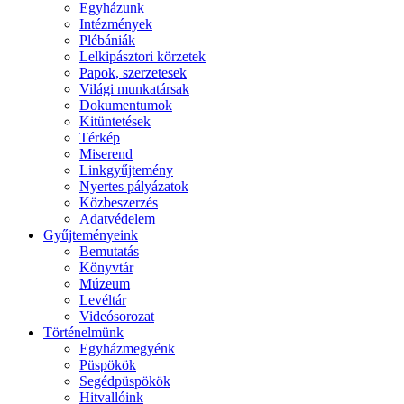
Egyházunk
Intézmények
Plébániák
Lelkipásztori körzetek
Papok, szerzetesek
Világi munkatársak
Dokumentumok
Kitüntetések
Térkép
Miserend
Linkgyűjtemény
Nyertes pályázatok
Közbeszerzés
Adatvédelem
Gyűjteményeink
Bemutatás
Könyvtár
Múzeum
Levéltár
Videósorozat
Történelmünk
Egyházmegyénk
Püspökök
Segédpüspökök
Hitvallóink