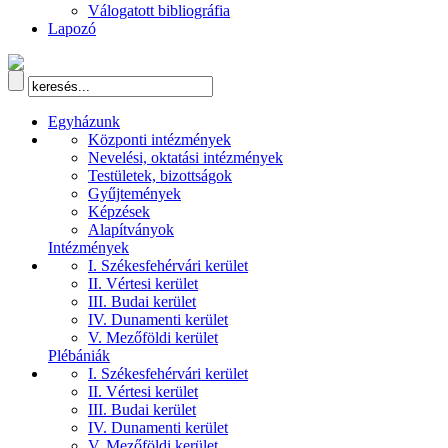
Válogatott bibliográfia
Lapozó
Egyházunk
Központi intézmények
Nevelési, oktatási intézmények
Testületek, bizottságok
Gyűjtemények
Képzések
Alapítványok
Intézmények
I. Székesfehérvári kerület
II. Vértesi kerület
III. Budai kerület
IV. Dunamenti kerület
V. Mezőföldi kerület
Plébániák
I. Székesfehérvári kerület
II. Vértesi kerület
III. Budai kerület
IV. Dunamenti kerület
V. Mezőföldi kerület