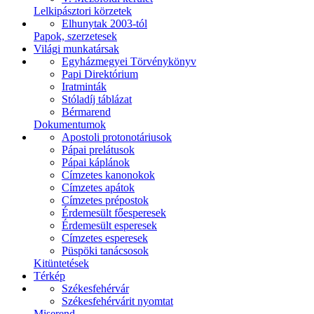
Lelkipásztori körzetek
Elhunytak 2003-tól
Papok, szerzetesek
Világi munkatársak
Egyházmegyei Törvénykönyv
Papi Direktórium
Iratminták
Stóladíj táblázat
Bérmarend
Dokumentumok
Apostoli protonotáriusok
Pápai prelátusok
Pápai káplánok
Címzetes kanonokok
Címzetes apátok
Címzetes prépostok
Érdemesült főesperesek
Érdemesült esperesek
Címzetes esperesek
Püspöki tanácsosok
Kitüntetések
Térkép
Székesfehérvár
Székesfehérvárit nyomtat
Miserend