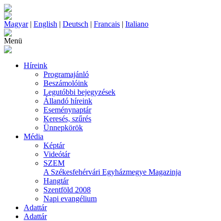
Magyar
|
English
|
Deutsch
|
Francais
|
Italiano
Menü
Híreink
Programajánló
Beszámolóink
Legutóbbi bejegyzések
Állandó híreink
Eseménynaptár
Keresés, szűrés
Ünnepkörök
Média
Képtár
Videótár
SZEM
A Székesfehérvári Egyházmegye Magazinja
Hangtár
Szentföld 2008
Napi evangélium
Adattár
Adattár