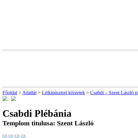
Főoldal
>
Adattár
>
Lelkipásztori körzetek
>
Csabdi – Szent László p
Csabdi Plébánia
Templom titulusa: Szent László