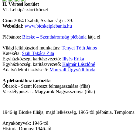
II. Vértesi kerület
VI. Lelkipásztori körzet
Cím:
2064 Csabdi, Szabadság u. 39.
Weboldal:
www.bicskeiplebania.hu
Plébános:
Bicske – Szentháromság plébánia
látja el
Világi lelkipásztori munkatárs:
Tenyei Tóth János
Katekéta:
Szili-Takács Zita
Egyházközségi karitászvezető:
Illyés Erika
Egyházközségi karitászvezető:
Kalmár Lászlóné
Adatvédelmi tisztviselő:
Marczali Ügyvédi Iroda
A plébániához tartozik:
Óbarok - Szent Kereszt felmagasztalása (fília)
Vasztélypuszta - Magyarok Nagyasszonya (fília)
1946-ig Bicske filiája, majd lelkészség, 1965-tõl plébánia. Temploma
Anyakönyvek: 1946-tól
Historia Domus: 1946-tól