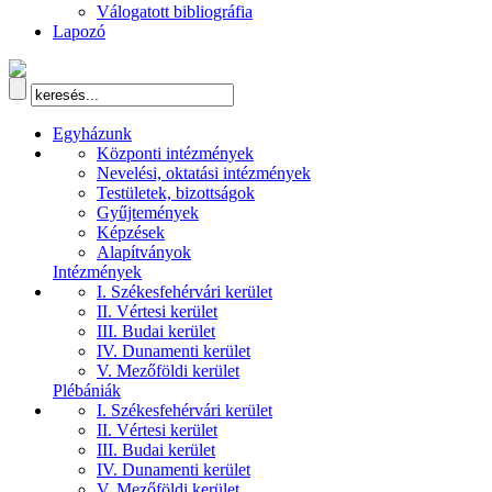
Válogatott bibliográfia
Lapozó
Egyházunk
Központi intézmények
Nevelési, oktatási intézmények
Testületek, bizottságok
Gyűjtemények
Képzések
Alapítványok
Intézmények
I. Székesfehérvári kerület
II. Vértesi kerület
III. Budai kerület
IV. Dunamenti kerület
V. Mezőföldi kerület
Plébániák
I. Székesfehérvári kerület
II. Vértesi kerület
III. Budai kerület
IV. Dunamenti kerület
V. Mezőföldi kerület