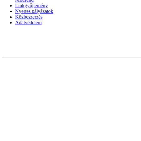
Linkgyűjtemény
Nyertes pályázatok
Közbeszerzés
Adatvédelem