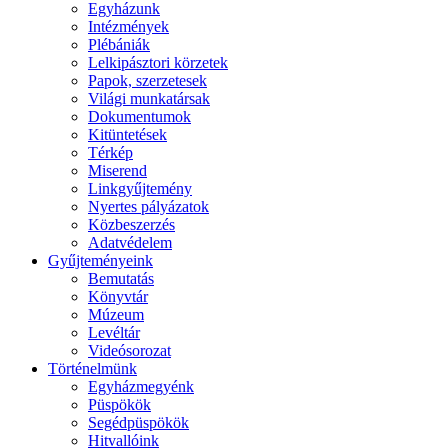
Egyházunk
Intézmények
Plébániák
Lelkipásztori körzetek
Papok, szerzetesek
Világi munkatársak
Dokumentumok
Kitüntetések
Térkép
Miserend
Linkgyűjtemény
Nyertes pályázatok
Közbeszerzés
Adatvédelem
Gyűjteményeink
Bemutatás
Könyvtár
Múzeum
Levéltár
Videósorozat
Történelmünk
Egyházmegyénk
Püspökök
Segédpüspökök
Hitvallóink