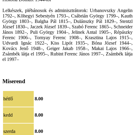
Lelkészek, plébánosok és adminisztrátorok: Urbanovszky Angelin
1792–, Kõhegyi Sebestyén 1793–, Csábrián György 1799–, Kauth
György 1803–, Balgha Pál 1815–, Dulánszky Pál 1829–, Stentzl
József 1830–, Jaczek József 1839–, Szabó Ferenc 1865–, Schneider
János 1892–, Puli György 1904–, Jelinek Antal 1905–, Répászky
Ferenc 1906–, Tornyay Ferenc 1908–, Krasztina Lajos 1915–,
Udvardi Ignác 1922–, Kiss Lipót 1935–, Bóna József 1944–,
Kovács Jenő 1948–, Geiger Jakab 1958–, Makai Lajos 1966–,
Zsámbék látja el 1995–, Rubint Ferenc János 1997–, Zsámbék látja
el 1997–
Miserend
hétfő
8.00
kedd
8.00
szerda
8.00