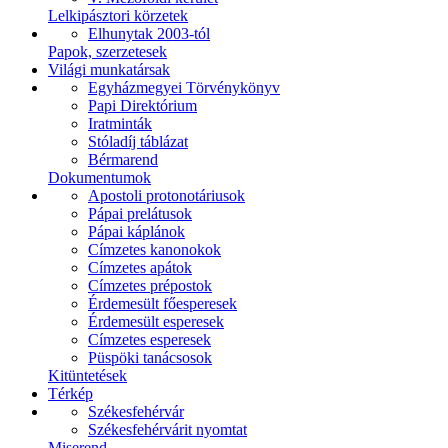
Lelkipásztori körzetek
Elhunytak 2003-tól
Papok, szerzetesek
Világi munkatársak
Egyházmegyei Törvénykönyv
Papi Direktórium
Iratminták
Stóladíj táblázat
Bérmarend
Dokumentumok
Apostoli protonotáriusok
Pápai prelátusok
Pápai káplánok
Címzetes kanonokok
Címzetes apátok
Címzetes prépostok
Érdemesült főesperesek
Érdemesült esperesek
Címzetes esperesek
Püspöki tanácsosok
Kitüntetések
Térkép
Székesfehérvár
Székesfehérvárit nyomtat
Miserend