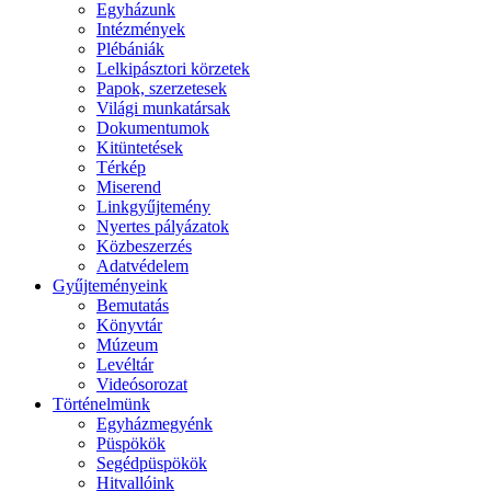
Egyházunk
Intézmények
Plébániák
Lelkipásztori körzetek
Papok, szerzetesek
Világi munkatársak
Dokumentumok
Kitüntetések
Térkép
Miserend
Linkgyűjtemény
Nyertes pályázatok
Közbeszerzés
Adatvédelem
Gyűjteményeink
Bemutatás
Könyvtár
Múzeum
Levéltár
Videósorozat
Történelmünk
Egyházmegyénk
Püspökök
Segédpüspökök
Hitvallóink