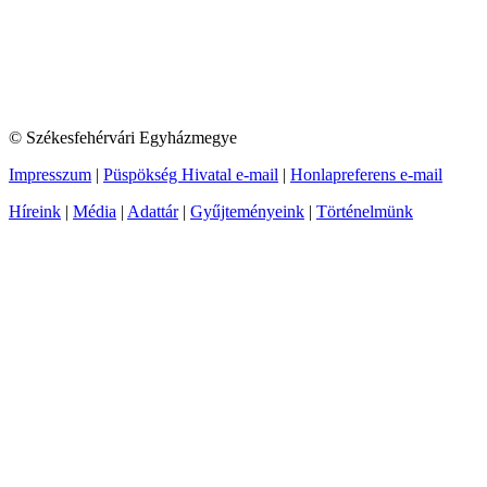
© Székesfehérvári Egyházmegye
Impresszum
|
Püspökség Hivatal e-mail
|
Honlapreferens e-mail
Híreink
|
Média
|
Adattár
|
Gyűjteményeink
|
Történelmünk