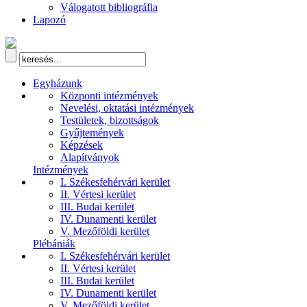
Válogatott bibliográfia
Lapozó
Egyházunk
Központi intézmények
Nevelési, oktatási intézmények
Testületek, bizottságok
Gyűjtemények
Képzések
Alapítványok
Intézmények
I. Székesfehérvári kerület
II. Vértesi kerület
III. Budai kerület
IV. Dunamenti kerület
V. Mezőföldi kerület
Plébániák
I. Székesfehérvári kerület
II. Vértesi kerület
III. Budai kerület
IV. Dunamenti kerület
V. Mezőföldi kerület