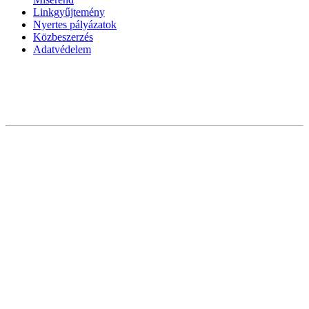
Linkgyűjtemény
Nyertes pályázatok
Közbeszerzés
Adatvédelem