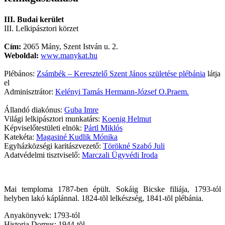
III. Budai kerület
III. Lelkipásztori körzet
Cím:
2065 Mány, Szent István u. 2.
Weboldal:
www.manykat.hu
Plébános:
Zsámbék – Keresztelő Szent János születése plébánia
látja
el
Adminisztrátor:
Kelényi Tamás Hermann-József O.Praem.
Állandó diakónus:
Guba Imre
Világi lelkipásztori munkatárs:
Koenig Helmut
Képviselőtestületi elnök:
Pártl Miklós
Katekéta:
Magasiné Kudlik Mónika
Egyházközségi karitászvezető:
Törökné Szabó Juli
Adatvédelmi tisztviselő:
Marczali Ügyvédi Iroda
Mai temploma 1787-ben épült. Sokáig Bicske filiája, 1793-tól
helyben lakó káplánnal. 1824-tõl lelkészség, 1841-tõl plébánia.
Anyakönyvek: 1793-tól
Historia Domus: 1944-tõl