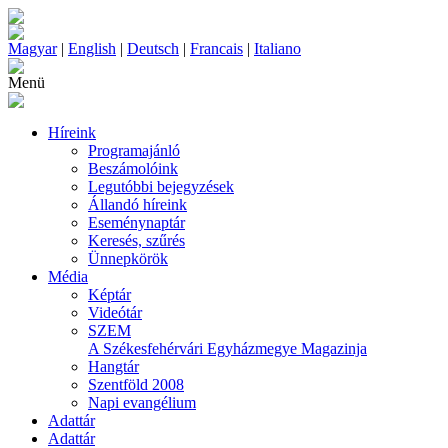
Magyar
|
English
|
Deutsch
|
Francais
|
Italiano
Menü
Híreink
Programajánló
Beszámolóink
Legutóbbi bejegyzések
Állandó híreink
Eseménynaptár
Keresés, szűrés
Ünnepkörök
Média
Képtár
Videótár
SZEM
A Székesfehérvári Egyházmegye Magazinja
Hangtár
Szentföld 2008
Napi evangélium
Adattár
Adattár