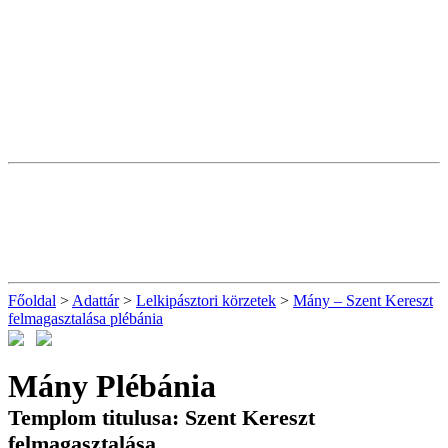
Főoldal
>
Adattár
>
Lelkipásztori körzetek
>
Mány – Szent Kereszt
felmagasztalása plébánia
Mány Plébánia
Templom titulusa: Szent Kereszt
felmagasztalása