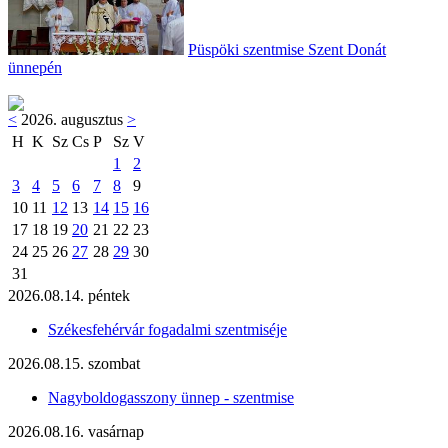
Püspöki szentmise Szent Donát
ünnepén
<
2026. augusztus
>
H
K
Sz
Cs
P
Sz
V
1
2
3
4
5
6
7
8
9
10
11
12
13
14
15
16
17
18
19
20
21
22
23
24
25
26
27
28
29
30
31
2026.08.14. péntek
Székesfehérvár fogadalmi szentmiséje
2026.08.15. szombat
Nagyboldogasszony ünnep - szentmise
2026.08.16. vasárnap