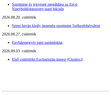
Szentmise és jegyesek megáldása az Ercsi
Nagyboldogasszony-napi búcsún
2026.08.20. csütörtök
Szent István király ünnepén szentmise Székesfehérváron
2026.08.27. csütörtök
Egyházmegyés papi zarándoklat
2026.09.03. csütörtök
Első csütörtöki Eucharisztia ünnep (Ciszterci)