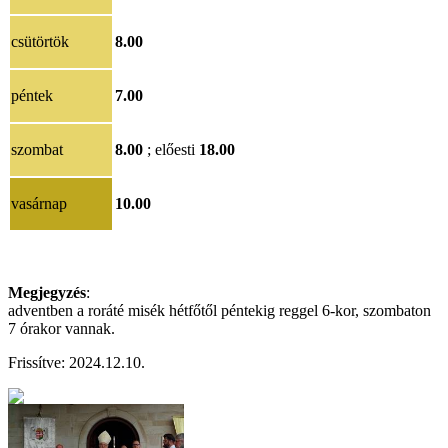
csütörtök
8.00
péntek
7.00
szombat
8.00
; előesti
18.00
vasárnap
10.00
Megjegyzés
:
adventben a roráté misék hétfőtől péntekig reggel 6-kor, szombaton
7 órakor vannak.
Frissítve: 2024.12.10.