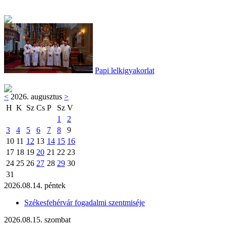
Papi lelkigyakorlat
<
2026. augusztus
>
H
K
Sz
Cs
P
Sz
V
1
2
3
4
5
6
7
8
9
10
11
12
13
14
15
16
17
18
19
20
21
22
23
24
25
26
27
28
29
30
31
2026.08.14. péntek
Székesfehérvár fogadalmi szentmiséje
2026.08.15. szombat