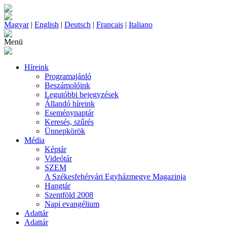
Magyar
|
English
|
Deutsch
|
Francais
|
Italiano
Menü
Híreink
Programajánló
Beszámolóink
Legutóbbi bejegyzések
Állandó híreink
Eseménynaptár
Keresés, szűrés
Ünnepkörök
Média
Képtár
Videótár
SZEM
A Székesfehérvári Egyházmegye Magazinja
Hangtár
Szentföld 2008
Napi evangélium
Adattár
Adattár