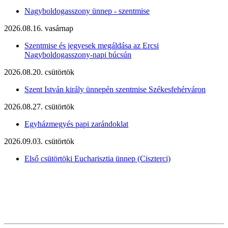
Nagyboldogasszony ünnep - szentmise
2026.08.16. vasárnap
Szentmise és jegyesek megáldása az Ercsi
Nagyboldogasszony-napi búcsún
2026.08.20. csütörtök
Szent István király ünnepén szentmise Székesfehérváron
2026.08.27. csütörtök
Egyházmegyés papi zarándoklat
2026.09.03. csütörtök
Első csütörtöki Eucharisztia ünnep (Ciszterci)