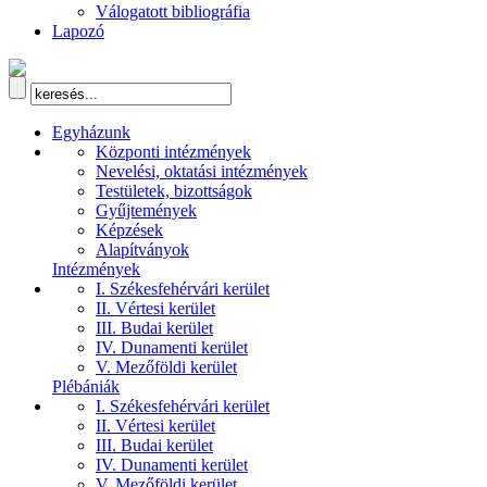
Válogatott bibliográfia
Lapozó
Egyházunk
Központi intézmények
Nevelési, oktatási intézmények
Testületek, bizottságok
Gyűjtemények
Képzések
Alapítványok
Intézmények
I. Székesfehérvári kerület
II. Vértesi kerület
III. Budai kerület
IV. Dunamenti kerület
V. Mezőföldi kerület
Plébániák
I. Székesfehérvári kerület
II. Vértesi kerület
III. Budai kerület
IV. Dunamenti kerület
V. Mezőföldi kerület