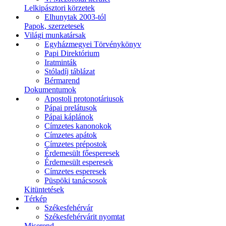
Lelkipásztori körzetek
Elhunytak 2003-tól
Papok, szerzetesek
Világi munkatársak
Egyházmegyei Törvénykönyv
Papi Direktórium
Iratminták
Stóladíj táblázat
Bérmarend
Dokumentumok
Apostoli protonotáriusok
Pápai prelátusok
Pápai káplánok
Címzetes kanonokok
Címzetes apátok
Címzetes prépostok
Érdemesült főesperesek
Érdemesült esperesek
Címzetes esperesek
Püspöki tanácsosok
Kitüntetések
Térkép
Székesfehérvár
Székesfehérvárit nyomtat
Miserend