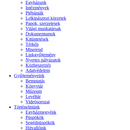
Egyházunk
Intézmények
Plébániák
Lelkipásztori körzetek
Papok, szerzetesek
Világi munkatársak
Dokumentumok
Kitüntetések
Térkép
Miserend
Linkgyűjtemény
Nyertes pályázatok
Közbeszerzés
Adatvédelem
Gyűjteményeink
Bemutatás
Könyvtár
Múzeum
Levéltár
Videósorozat
Történelmünk
Egyházmegyénk
Püspökök
Segédpüspökök
Hitvallóink