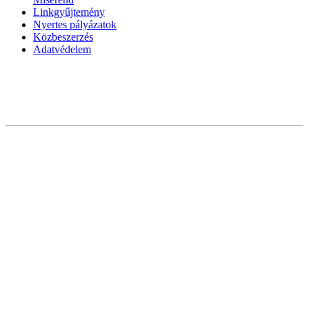
Linkgyűjtemény
Nyertes pályázatok
Közbeszerzés
Adatvédelem