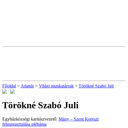
Főoldal
>
Adattár
>
Világi munkatársak
>
Törökné Szabó Juli
Törökné Szabó Juli
Egyházközségi karitászvezető:
Mány – Szent Kereszt
felmagasztalása plébánia