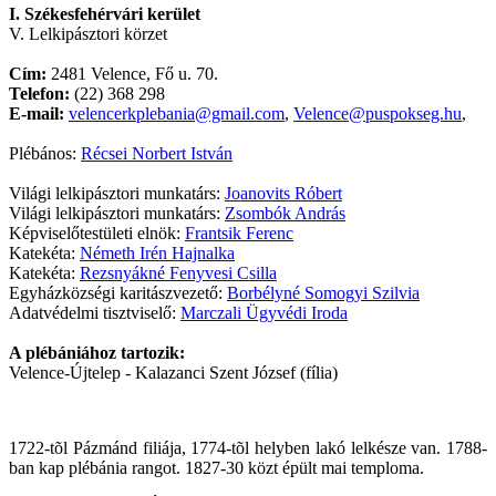
I. Székesfehérvári kerület
V. Lelkipásztori körzet
Cím:
2481 Velence, Fő u. 70.
Telefon:
(22) 368 298
E-mail:
velencerkplebania@gmail.com
,
Velence@puspokseg.hu
,
Plébános:
Récsei Norbert István
Világi lelkipásztori munkatárs:
Joanovits Róbert
Világi lelkipásztori munkatárs:
Zsombók András
Képviselőtestületi elnök:
Frantsik Ferenc
Katekéta:
Németh Irén Hajnalka
Katekéta:
Rezsnyákné Fenyvesi Csilla
Egyházközségi karitászvezető:
Borbélyné Somogyi Szilvia
Adatvédelmi tisztviselő:
Marczali Ügyvédi Iroda
A plébániához tartozik:
Velence-Újtelep - Kalazanci Szent József (fília)
1722-tõl Pázmánd filiája, 1774-tõl helyben lakó lelkésze van. 1788-
ban kap plébánia rangot. 1827-30 közt épült mai temploma.