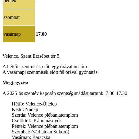
péntek
-
szombat
-
vasárnap
17.00
Velence, Szent Erzsébet tér 5.
A hétfői szentmisék előtt egy órával imaóra.
A vasárnapi szentmisék előtt fél órával gyóntatás.
Megjegyzés:
A 2025-ös szentév kapcsán szentségimádást tartunk: 7.30-17.30
Hétfő: Velence-Újtelep
Kedd: Nadap
Szerda: Velence plébániatemplom
Csütörtök: Kápolnásnyék
Péntek: Velence plébániatemplom
Szombat: (várhatóan Sukoró)
Vasárnap: Baracska