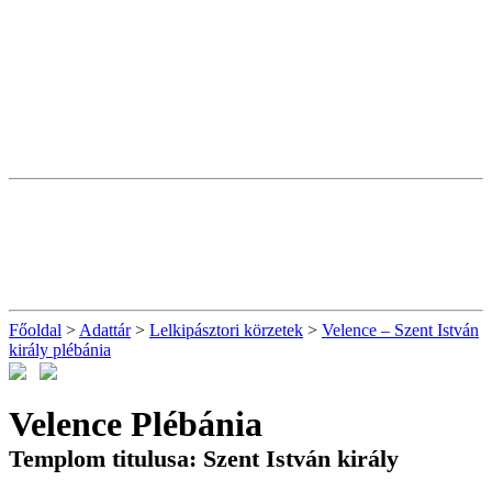
Főoldal
>
Adattár
>
Lelkipásztori körzetek
>
Velence – Szent István
király plébánia
Velence Plébánia
Templom titulusa: Szent István király