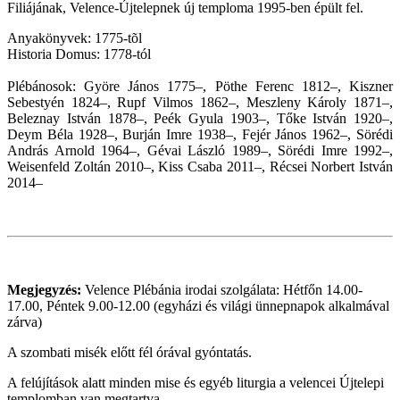
Filiájának, Velence-Újtelepnek új temploma 1995-ben épült fel.
Anyakönyvek: 1775-tõl
Historia Domus: 1778-tól
Plébánosok: Györe János 1775–, Pöthe Ferenc 1812–, Kiszner
Sebestyén 1824–, Rupf Vilmos 1862–, Meszleny Károly 1871–,
Beleznay István 1878–, Peék Gyula 1903–, Tőke István 1920–,
Deym Béla 1928–, Burján Imre 1938–, Fejér János 1962–, Sörédi
András Arnold 1964–, Gévai László 1989–, Sörédi Imre 1992–,
Weisenfeld Zoltán 2010–, Kiss Csaba 2011–, Récsei Norbert István
2014–
Megjegyzés:
Velence Plébánia irodai szolgálata: Hétfőn 14.00-
17.00, Péntek 9.00-12.00 (egyházi és világi ünnepnapok alkalmával
zárva)
A szombati misék előtt fél órával gyóntatás.
A felújítások alatt minden mise és egyéb liturgia a velencei Újtelepi
templomban van megtartva.