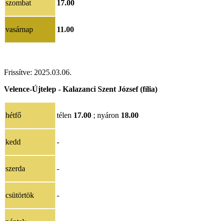
szombat
17.00
vasárnap
11.00
Frissítve:
202
5.03.06
.
Velence-Újtelep - Kalazanci Szent József (fília)
hétfő
télen
17.00
; nyáron
18.00
kedd
-
szerda
-
csütörtök
-