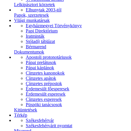
Lelkipásztori körzetek
Elhunytak 2003-tól
Papok, szerzetesek
Világi munkatársak
Egyházmegyei Törvénykönyv
Papi Direktórium
Iratminták
Stóladíj táblázat
Bérmarend
Dokumentumok
Apostoli protonotáriusok
Pápai prelátusok
Pápai káplánok
Címzetes kanonokok
Címzetes apátok
Címzetes prépostok
Érdemesült főesperesek
Érdemesült esperesek
Címzetes esperesek
Püspöki tanácsosok
Kitüntetések
Térkép
Székesfehérvár
Székesfehérvárit nyomtat
Miserend