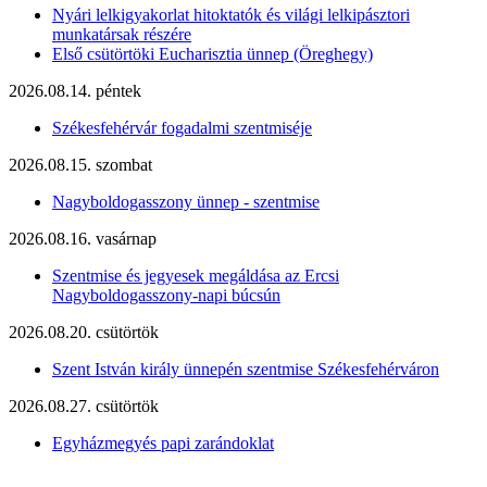
Nyári lelkigyakorlat hitoktatók és világi lelkipásztori
munkatársak részére
Első csütörtöki Eucharisztia ünnep (Öreghegy)
2026.08.14. péntek
Székesfehérvár fogadalmi szentmiséje
2026.08.15. szombat
Nagyboldogasszony ünnep - szentmise
2026.08.16. vasárnap
Szentmise és jegyesek megáldása az Ercsi
Nagyboldogasszony-napi búcsún
2026.08.20. csütörtök
Szent István király ünnepén szentmise Székesfehérváron
2026.08.27. csütörtök
Egyházmegyés papi zarándoklat