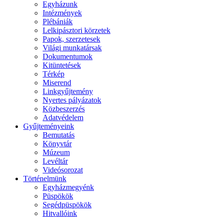
Egyházunk
Intézmények
Plébániák
Lelkipásztori körzetek
Papok, szerzetesek
Világi munkatársak
Dokumentumok
Kitüntetések
Térkép
Miserend
Linkgyűjtemény
Nyertes pályázatok
Közbeszerzés
Adatvédelem
Gyűjteményeink
Bemutatás
Könyvtár
Múzeum
Levéltár
Videósorozat
Történelmünk
Egyházmegyénk
Püspökök
Segédpüspökök
Hitvallóink