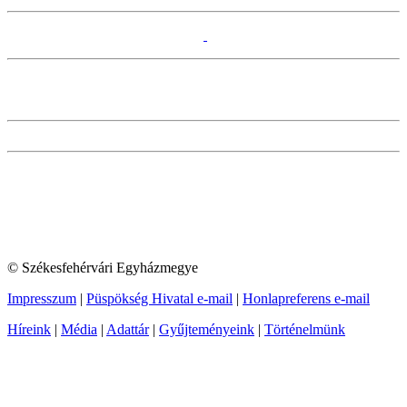
© Székesfehérvári Egyházmegye
Impresszum
|
Püspökség Hivatal e-mail
|
Honlapreferens e-mail
Híreink
|
Média
|
Adattár
|
Gyűjteményeink
|
Történelmünk