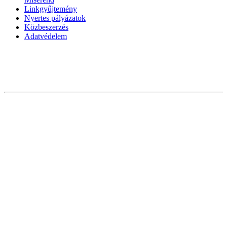
Linkgyűjtemény
Nyertes pályázatok
Közbeszerzés
Adatvédelem