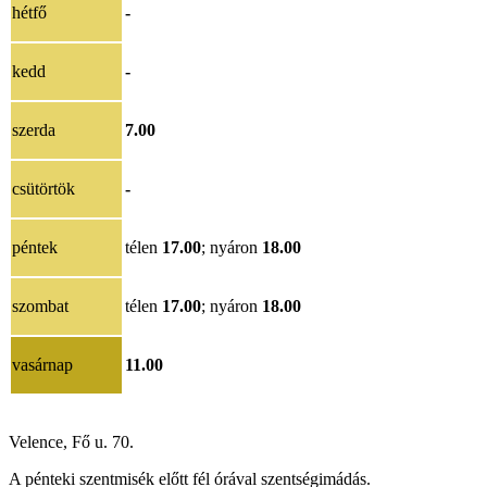
hétfő
-
kedd
-
szerda
7.00
csütörtök
-
péntek
télen
17.00
; nyáron
18.00
szombat
télen
17.00
; nyáron
18.00
vasárnap
11.00
Velence, Fő u. 70.
A pénteki szentmisék előtt fél órával szentségimádás.