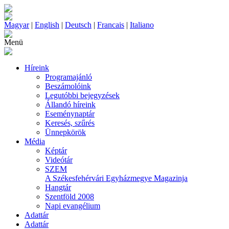
Magyar
|
English
|
Deutsch
|
Francais
|
Italiano
Menü
Híreink
Programajánló
Beszámolóink
Legutóbbi bejegyzések
Állandó híreink
Eseménynaptár
Keresés, szűrés
Ünnepkörök
Média
Képtár
Videótár
SZEM
A Székesfehérvári Egyházmegye Magazinja
Hangtár
Szentföld 2008
Napi evangélium
Adattár
Adattár