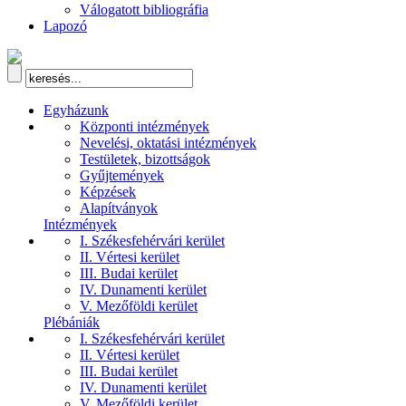
Válogatott bibliográfia
Lapozó
Egyházunk
Központi intézmények
Nevelési, oktatási intézmények
Testületek, bizottságok
Gyűjtemények
Képzések
Alapítványok
Intézmények
I. Székesfehérvári kerület
II. Vértesi kerület
III. Budai kerület
IV. Dunamenti kerület
V. Mezőföldi kerület
Plébániák
I. Székesfehérvári kerület
II. Vértesi kerület
III. Budai kerület
IV. Dunamenti kerület
V. Mezőföldi kerület