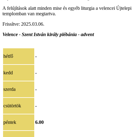
A felújítások alatt minden mise és egyéb liturgia a velencei Újtelepi
templomban van megtartva.
Frissítve:
202
5.03.06
.
Velence - Szent István király plébánia - advent
hétfő
-
kedd
-
szerda
-
csütörtök
-
péntek
6.00