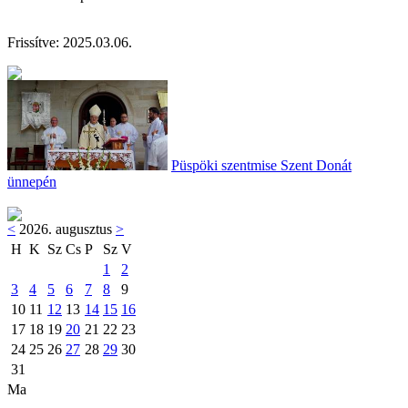
Frissítve:
202
5.03.06
.
Püspöki szentmise Szent Donát
ünnepén
<
2026. augusztus
>
H
K
Sz
Cs
P
Sz
V
1
2
3
4
5
6
7
8
9
10
11
12
13
14
15
16
17
18
19
20
21
22
23
24
25
26
27
28
29
30
31
Ma