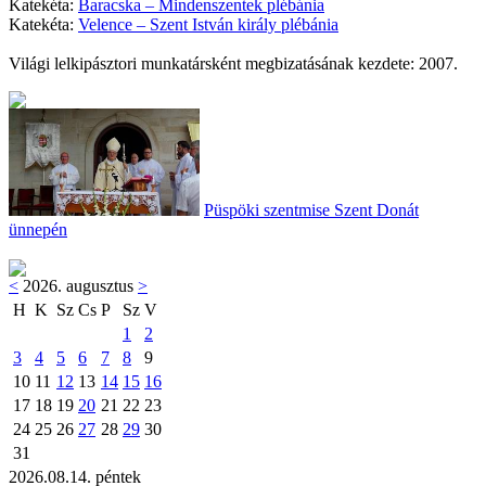
Katekéta:
Baracska – Mindenszentek plébánia
Katekéta:
Velence – Szent István király plébánia
Világi lelkipásztori munkatársként megbizatásának kezdete: 2007.
Püspöki szentmise Szent Donát
ünnepén
<
2026. augusztus
>
H
K
Sz
Cs
P
Sz
V
1
2
3
4
5
6
7
8
9
10
11
12
13
14
15
16
17
18
19
20
21
22
23
24
25
26
27
28
29
30
31
2026.08.14. péntek