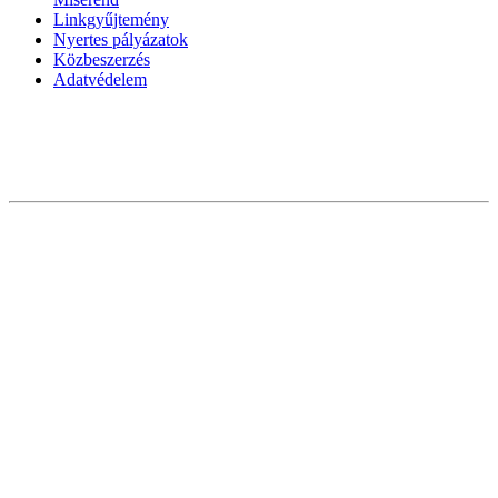
Linkgyűjtemény
Nyertes pályázatok
Közbeszerzés
Adatvédelem