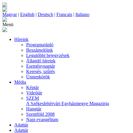
Magyar
|
English
|
Deutsch
|
Francais
|
Italiano
Menü
Híreink
Programajánló
Beszámolóink
Legutóbbi bejegyzések
Állandó híreink
Eseménynaptár
Keresés, szűrés
Ünnepkörök
Média
Képtár
Videótár
SZEM
A Székesfehérvári Egyházmegye Magazinja
Hangtár
Szentföld 2008
Napi evangélium
Adattár
Adattár