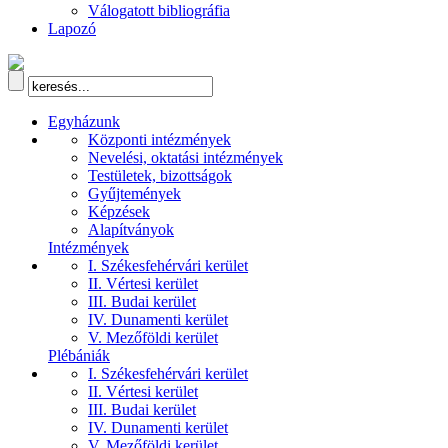
Válogatott bibliográfia
Lapozó
Egyházunk
Központi intézmények
Nevelési, oktatási intézmények
Testületek, bizottságok
Gyűjtemények
Képzések
Alapítványok
Intézmények
I. Székesfehérvári kerület
II. Vértesi kerület
III. Budai kerület
IV. Dunamenti kerület
V. Mezőföldi kerület
Plébániák
I. Székesfehérvári kerület
II. Vértesi kerület
III. Budai kerület
IV. Dunamenti kerület
V. Mezőföldi kerület