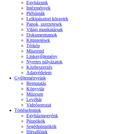
Egyházunk
Intézmények
Plébániák
Lelkipásztori körzetek
Papok, szerzetesek
Világi munkatársak
Dokumentumok
Kitüntetések
Térkép
Miserend
Linkgyűjtemény
Nyertes pályázatok
Közbeszerzés
Adatvédelem
Gyűjteményeink
Bemutatás
Könyvtár
Múzeum
Levéltár
Videósorozat
Történelmünk
Egyházmegyénk
Püspökök
Segédpüspökök
Hitvallóink