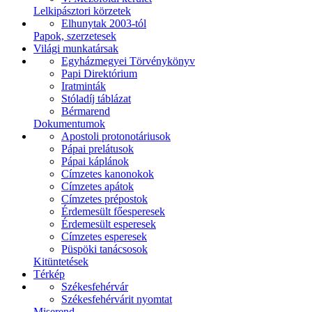
Lelkipásztori körzetek
Elhunytak 2003-tól
Papok, szerzetesek
Világi munkatársak
Egyházmegyei Törvénykönyv
Papi Direktórium
Iratminták
Stóladíj táblázat
Bérmarend
Dokumentumok
Apostoli protonotáriusok
Pápai prelátusok
Pápai káplánok
Címzetes kanonokok
Címzetes apátok
Címzetes prépostok
Érdemesült főesperesek
Érdemesült esperesek
Címzetes esperesek
Püspöki tanácsosok
Kitüntetések
Térkép
Székesfehérvár
Székesfehérvárit nyomtat
Miserend