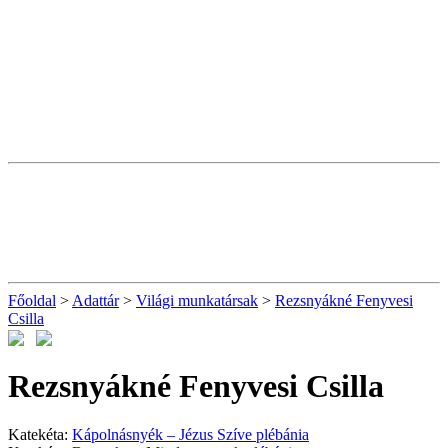
Főoldal
>
Adattár
>
Világi munkatársak
>
Rezsnyákné Fenyvesi
Csilla
Rezsnyákné Fenyvesi Csilla
Katekéta:
Kápolnásnyék – Jézus Szíve plébánia