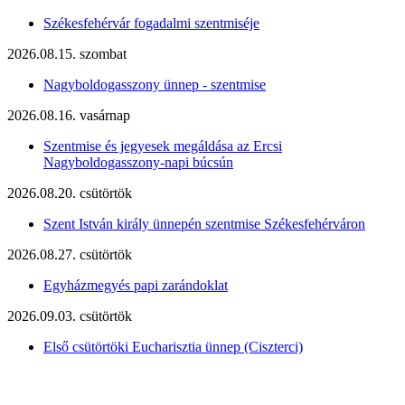
Székesfehérvár fogadalmi szentmiséje
2026.08.15. szombat
Nagyboldogasszony ünnep - szentmise
2026.08.16. vasárnap
Szentmise és jegyesek megáldása az Ercsi
Nagyboldogasszony-napi búcsún
2026.08.20. csütörtök
Szent István király ünnepén szentmise Székesfehérváron
2026.08.27. csütörtök
Egyházmegyés papi zarándoklat
2026.09.03. csütörtök
Első csütörtöki Eucharisztia ünnep (Ciszterci)