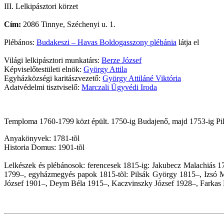
III. Lelkipásztori körzet
Cím:
2086 Tinnye, Széchenyi u. 1.
Plébános:
Budakeszi – Havas Boldogasszony plébánia
látja el
Világi lelkipásztori munkatárs:
Berze József
Képviselőtestületi elnök:
György Attila
Egyházközségi karitászvezető:
György Attiláné Viktória
Adatvédelmi tisztviselő:
Marczali Ügyvédi Iroda
Temploma 1760-1799 közt épült. 1750-ig Budajenő, majd 1753-ig Pilisc
Anyakönyvek: 1781-tõl
Historia Domus: 1901-tõl
Lelkészek és plébánosok: ferencesek 1815-ig: Jakubecz Malachiás
1799–, egyházmegyés papok 1815-tõl: Pilsák György 1815–, Izsó M
József 1901–, Deym Béla 1915–, Kaczvinszky József 1928–, Farkas K