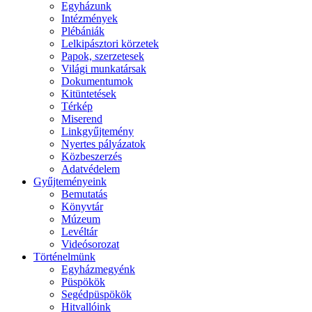
Egyházunk
Intézmények
Plébániák
Lelkipásztori körzetek
Papok, szerzetesek
Világi munkatársak
Dokumentumok
Kitüntetések
Térkép
Miserend
Linkgyűjtemény
Nyertes pályázatok
Közbeszerzés
Adatvédelem
Gyűjteményeink
Bemutatás
Könyvtár
Múzeum
Levéltár
Videósorozat
Történelmünk
Egyházmegyénk
Püspökök
Segédpüspökök
Hitvallóink