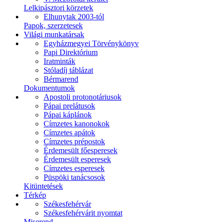
Lelkipásztori körzetek
Elhunytak 2003-tól
Papok, szerzetesek
Világi munkatársak
Egyházmegyei Törvénykönyv
Papi Direktórium
Iratminták
Stóladíj táblázat
Bérmarend
Dokumentumok
Apostoli protonotáriusok
Pápai prelátusok
Pápai káplánok
Címzetes kanonokok
Címzetes apátok
Címzetes prépostok
Érdemesült főesperesek
Érdemesült esperesek
Címzetes esperesek
Püspöki tanácsosok
Kitüntetések
Térkép
Székesfehérvár
Székesfehérvárit nyomtat
Miserend