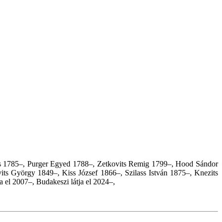
os 1785–, Purger Egyed 1788–, Zetkovits Remig 1799–, Hood Sándor
s György 1849–, Kiss József 1866–, Szilass István 1875–, Knezits
a el 2007–,
Budakeszi látja el 2024–,