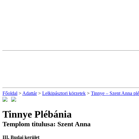
Főoldal
>
Adattár
>
Lelkipásztori körzetek
>
Tinnye – Szent Anna pl
Tinnye Plébánia
Templom titulusa: Szent Anna
III. Budai kerület