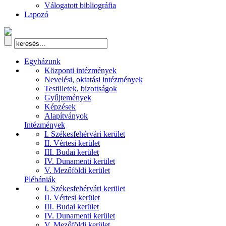
Válogatott bibliográfia
Lapozó
Egyházunk
Központi intézmények
Nevelési, oktatási intézmények
Testületek, bizottságok
Gyűjtemények
Képzések
Alapítványok
Intézmények
I. Székesfehérvári kerület
II. Vértesi kerület
III. Budai kerület
IV. Dunamenti kerület
V. Mezőföldi kerület
Plébániák
I. Székesfehérvári kerület
II. Vértesi kerület
III. Budai kerület
IV. Dunamenti kerület
V. Mezőföldi kerület