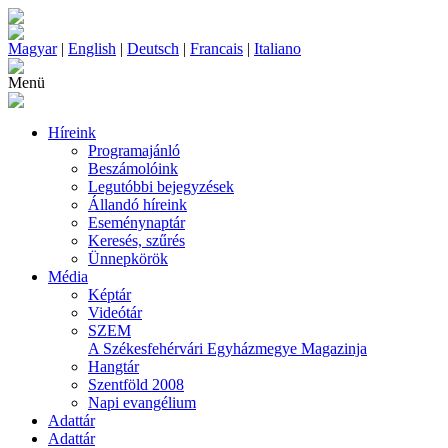
Magyar
|
English
|
Deutsch
|
Francais
|
Italiano
Menü
Híreink
Programajánló
Beszámolóink
Legutóbbi bejegyzések
Állandó híreink
Eseménynaptár
Keresés, szűrés
Ünnepkörök
Média
Képtár
Videótár
SZEM
A Székesfehérvári Egyházmegye Magazinja
Hangtár
Szentföld 2008
Napi evangélium
Adattár
Adattár