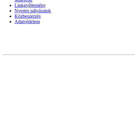
Linkgyűjtemény
Nyertes pályázatok
Közbeszerzés
Adatvédelem