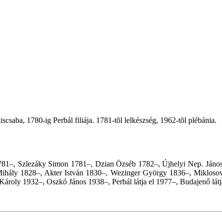
saba, 1780-ig Perbál filiája. 1781-tõl lelkészség, 1962-tõl plébánia.
 1781–, Szlezáky Simon 1781–, Dzian Özséb 1782–, Újhelyi Nep. Ján
ihály 1828–, Akter István 1830–, Wezinger György 1836–, Miklosovit
ároly 1932–, Oszkó János 1938–, Perbál látja el 1977–, Budajenő látj