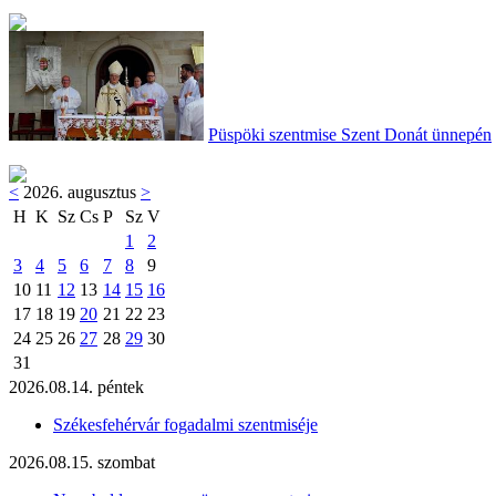
Püspöki szentmise Szent Donát ünnepén
<
2026. augusztus
>
H
K
Sz
Cs
P
Sz
V
1
2
3
4
5
6
7
8
9
10
11
12
13
14
15
16
17
18
19
20
21
22
23
24
25
26
27
28
29
30
31
2026.08.14. péntek
Székesfehérvár fogadalmi szentmiséje
2026.08.15. szombat