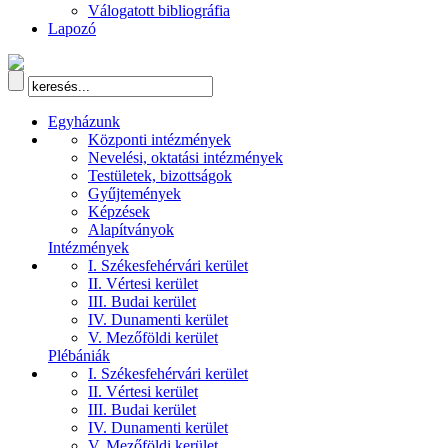
Válogatott bibliográfia
Lapozó
Egyházunk
Központi intézmények
Nevelési, oktatási intézmények
Testületek, bizottságok
Gyűjtemények
Képzések
Alapítványok
Intézmények
I. Székesfehérvári kerület
II. Vértesi kerület
III. Budai kerület
IV. Dunamenti kerület
V. Mezőföldi kerület
Plébániák
I. Székesfehérvári kerület
II. Vértesi kerület
III. Budai kerület
IV. Dunamenti kerület
V. Mezőföldi kerület