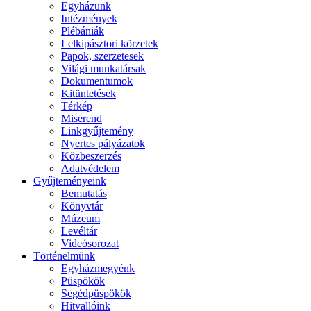
Egyházunk
Intézmények
Plébániák
Lelkipásztori körzetek
Papok, szerzetesek
Világi munkatársak
Dokumentumok
Kitüntetések
Térkép
Miserend
Linkgyűjtemény
Nyertes pályázatok
Közbeszerzés
Adatvédelem
Gyűjteményeink
Bemutatás
Könyvtár
Múzeum
Levéltár
Videósorozat
Történelmünk
Egyházmegyénk
Püspökök
Segédpüspökök
Hitvallóink