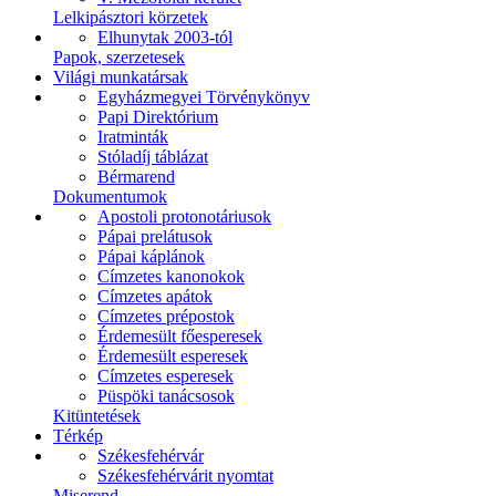
Lelkipásztori körzetek
Elhunytak 2003-tól
Papok, szerzetesek
Világi munkatársak
Egyházmegyei Törvénykönyv
Papi Direktórium
Iratminták
Stóladíj táblázat
Bérmarend
Dokumentumok
Apostoli protonotáriusok
Pápai prelátusok
Pápai káplánok
Címzetes kanonokok
Címzetes apátok
Címzetes prépostok
Érdemesült főesperesek
Érdemesült esperesek
Címzetes esperesek
Püspöki tanácsosok
Kitüntetések
Térkép
Székesfehérvár
Székesfehérvárit nyomtat
Miserend