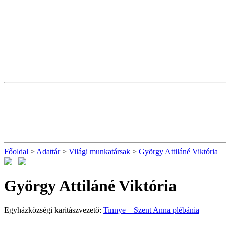
Főoldal
>
Adattár
>
Világi munkatársak
>
György Attiláné Viktória
György Attiláné Viktória
Egyházközségi karitászvezető:
Tinnye – Szent Anna plébánia