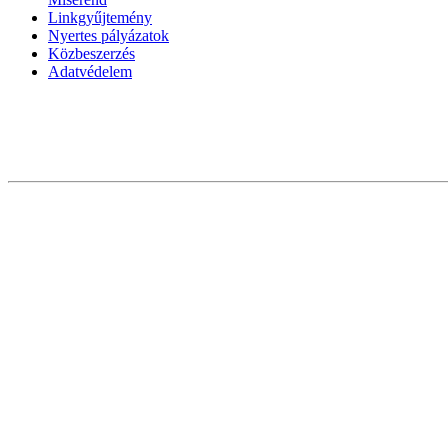
Linkgyűjtemény
Nyertes pályázatok
Közbeszerzés
Adatvédelem