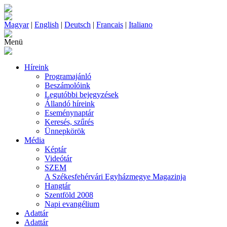
Magyar
|
English
|
Deutsch
|
Francais
|
Italiano
Menü
Híreink
Programajánló
Beszámolóink
Legutóbbi bejegyzések
Állandó híreink
Eseménynaptár
Keresés, szűrés
Ünnepkörök
Média
Képtár
Videótár
SZEM
A Székesfehérvári Egyházmegye Magazinja
Hangtár
Szentföld 2008
Napi evangélium
Adattár
Adattár