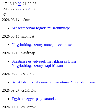
17
18
19
20
21
22
23
24
25
26
27
28
29
30
31
2026.08.14. péntek
Székesfehérvár fogadalmi szentmiséje
2026.08.15. szombat
Nagyboldogasszony ünnep - szentmise
2026.08.16. vasárnap
Szentmise és jegyesek megáldása az Ercsi
Nagyboldogasszony-napi búcsún
2026.08.20. csütörtök
Szent István király ünnepén szentmise Székesfehérváron
2026.08.27. csütörtök
Egyházmegyés papi zarándoklat
2026.09.03. csütörtök