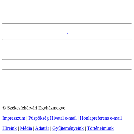
© Székesfehérvári Egyházmegye
Impresszum
|
Püspökség Hivatal e-mail
|
Honlapreferens e-mail
Híreink
|
Média
|
Adattár
|
Gyűjteményeink
|
Történelmünk