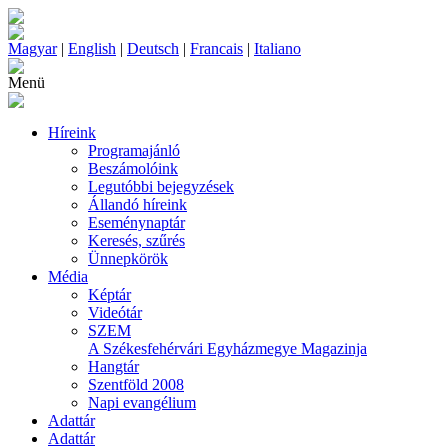
Magyar
|
English
|
Deutsch
|
Francais
|
Italiano
Menü
Híreink
Programajánló
Beszámolóink
Legutóbbi bejegyzések
Állandó híreink
Eseménynaptár
Keresés, szűrés
Ünnepkörök
Média
Képtár
Videótár
SZEM
A Székesfehérvári Egyházmegye Magazinja
Hangtár
Szentföld 2008
Napi evangélium
Adattár
Adattár