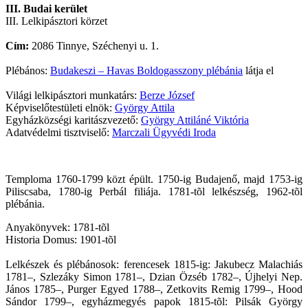
III. Budai kerület
III. Lelkipásztori körzet
Cím:
2086 Tinnye, Széchenyi u. 1.
Plébános:
Budakeszi – Havas Boldogasszony plébánia
látja el
Világi lelkipásztori munkatárs:
Berze József
Képviselőtestületi elnök:
György Attila
Egyházközségi karitászvezető:
György Attiláné Viktória
Adatvédelmi tisztviselő:
Marczali Ügyvédi Iroda
Temploma 1760-1799 közt épült. 1750-ig Budajenő, majd 1753-ig
Piliscsaba, 1780-ig Perbál filiája. 1781-tõl lelkészség, 1962-tõl
plébánia.
Anyakönyvek: 1781-tõl
Historia Domus: 1901-tõl
Lelkészek és plébánosok: ferencesek 1815-ig: Jakubecz Malachiás
1781–, Szlezáky Simon 1781–, Dzian Özséb 1782–, Újhelyi Nep.
János 1785–, Purger Egyed 1788–, Zetkovits Remig 1799–, Hood
Sándor 1799–, egyházmegyés papok 1815-tõl: Pilsák György