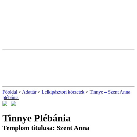
Főoldal
>
Adattár
>
Lelkipásztori körzetek
>
Tinnye – Szent Anna
plébánia
Tinnye Plébánia
Templom titulusa: Szent Anna