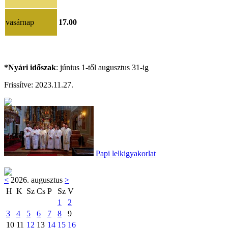
vasárnap
17.00
*Nyári időszak
: június 1-től augusztus 31-ig
Frissítve:
2023.11.27.
Papi lelkigyakorlat
<
2026. augusztus
>
H
K
Sz
Cs
P
Sz
V
1
2
3
4
5
6
7
8
9
10
11
12
13
14
15
16