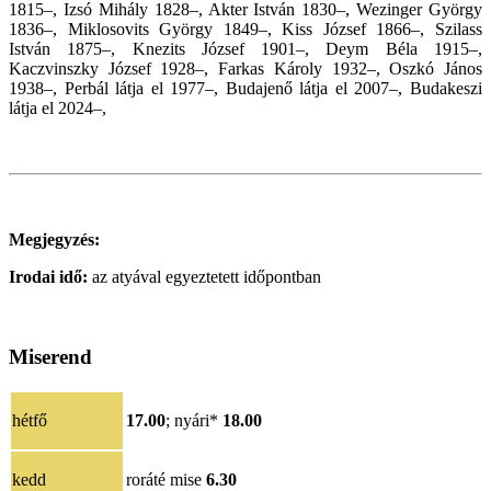
1815–, Izsó Mihály 1828–, Akter István 1830–, Wezinger György
1836–, Miklosovits György 1849–, Kiss József 1866–, Szilass
István 1875–, Knezits József 1901–, Deym Béla 1915–,
Kaczvinszky József 1928–, Farkas Károly 1932–, Oszkó János
1938–, Perbál látja el 1977–, Budajenő látja el 2007–,
Budakeszi
látja el 2024–,
Megjegyzés:
Irodai idő:
az atyával egyeztetett időpontban
Miserend
hétfő
17.00
;
nyári*
18.00
kedd
roráté mise
6.
30