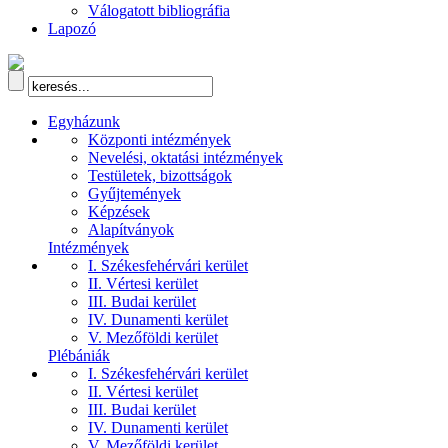
Válogatott bibliográfia
Lapozó
Egyházunk
Központi intézmények
Nevelési, oktatási intézmények
Testületek, bizottságok
Gyűjtemények
Képzések
Alapítványok
Intézmények
I. Székesfehérvári kerület
II. Vértesi kerület
III. Budai kerület
IV. Dunamenti kerület
V. Mezőföldi kerület
Plébániák
I. Székesfehérvári kerület
II. Vértesi kerület
III. Budai kerület
IV. Dunamenti kerület
V. Mezőföldi kerület