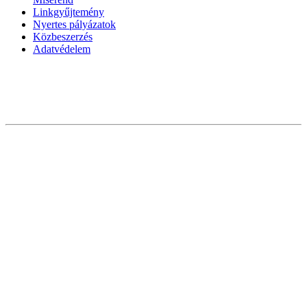
Linkgyűjtemény
Nyertes pályázatok
Közbeszerzés
Adatvédelem