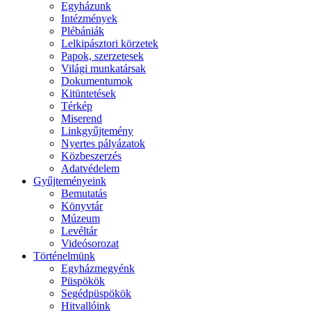
Egyházunk
Intézmények
Plébániák
Lelkipásztori körzetek
Papok, szerzetesek
Világi munkatársak
Dokumentumok
Kitüntetések
Térkép
Miserend
Linkgyűjtemény
Nyertes pályázatok
Közbeszerzés
Adatvédelem
Gyűjteményeink
Bemutatás
Könyvtár
Múzeum
Levéltár
Videósorozat
Történelmünk
Egyházmegyénk
Püspökök
Segédpüspökök
Hitvallóink