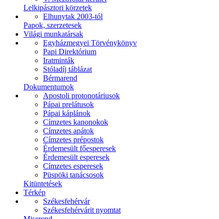
Lelkipásztori körzetek
Elhunytak 2003-tól
Papok, szerzetesek
Világi munkatársak
Egyházmegyei Törvénykönyv
Papi Direktórium
Iratminták
Stóladíj táblázat
Bérmarend
Dokumentumok
Apostoli protonotáriusok
Pápai prelátusok
Pápai káplánok
Címzetes kanonokok
Címzetes apátok
Címzetes prépostok
Érdemesült főesperesek
Érdemesült esperesek
Címzetes esperesek
Püspöki tanácsosok
Kitüntetések
Térkép
Székesfehérvár
Székesfehérvárit nyomtat
Miserend