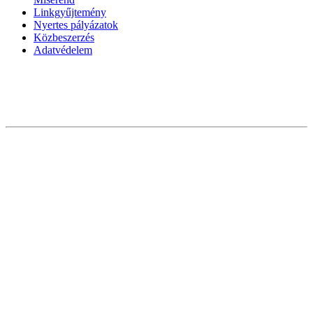
Linkgyűjtemény
Nyertes pályázatok
Közbeszerzés
Adatvédelem