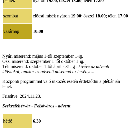
péntek
nyáron
19.00
; ősszel
18.00
; télen
17.00
szombat
előesti misék
nyáron
19.00
; ősszel
18.00
; télen
17.00
vasárnap
10.00
Nyári miserend: május 1-től szeptember 1-ig.
Őszi miserend: szeptember 1-től október 1-ig.
Téli miserend: október 1-től április 31-ig -
kivéve az adventi
időszakot, amikor az adventi miserend az érvényes.
Központi programmal való ütközés esetén érdeklődni a plébánián
lehet.
Frissítve: 2024.11.23.
Székesfehérvár - Felsőváros - advent
hétfő
6.30