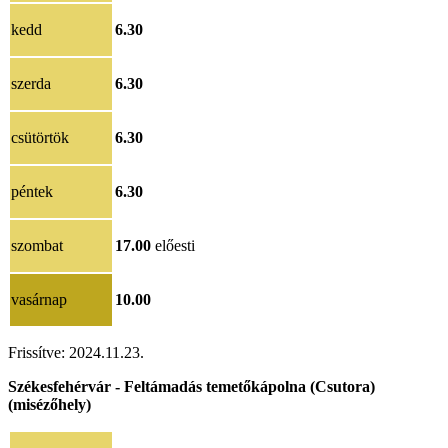
kedd
6.30
szerda
6.30
csütörtök
6.30
péntek
6.30
szombat
17.00
előesti
vasárnap
10.00
Frissítve: 2024.11.23.
Székesfehérvár - Feltámadás temetőkápolna (Csutora)
(misézőhely)