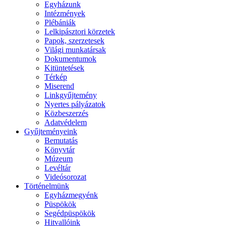
Egyházunk
Intézmények
Plébániák
Lelkipásztori körzetek
Papok, szerzetesek
Világi munkatársak
Dokumentumok
Kitüntetések
Térkép
Miserend
Linkgyűjtemény
Nyertes pályázatok
Közbeszerzés
Adatvédelem
Gyűjteményeink
Bemutatás
Könyvtár
Múzeum
Levéltár
Videósorozat
Történelmünk
Egyházmegyénk
Püspökök
Segédpüspökök
Hitvallóink