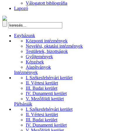
Válogatott bibliográfia
Lapozó
Egyházunk
Központi intézmények
Nevelési, oktatási intézmények
Testületek, bizottságok
Gyűjtemények
Képzések
Alapítványok
Intézmények
I. Székesfehérvári kerület
II. Vértesi kerület
III. Budai kerület
IV. Dunamenti kerület
V. Mezőföldi kerület
Plébániák
I. Székesfehérvári kerület
II. Vértesi kerület
III. Budai kerület
IV. Dunamenti kerület
V. Mezőföldi kerület