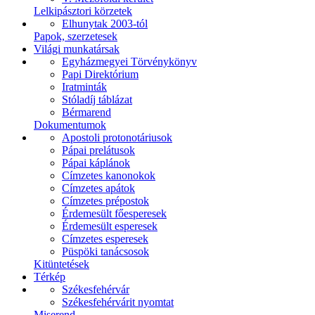
Lelkipásztori körzetek
Elhunytak 2003-tól
Papok, szerzetesek
Világi munkatársak
Egyházmegyei Törvénykönyv
Papi Direktórium
Iratminták
Stóladíj táblázat
Bérmarend
Dokumentumok
Apostoli protonotáriusok
Pápai prelátusok
Pápai káplánok
Címzetes kanonokok
Címzetes apátok
Címzetes prépostok
Érdemesült főesperesek
Érdemesült esperesek
Címzetes esperesek
Püspöki tanácsosok
Kitüntetések
Térkép
Székesfehérvár
Székesfehérvárit nyomtat
Miserend