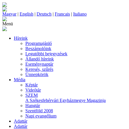
Magyar
|
English
|
Deutsch
|
Francais
|
Italiano
Menü
Híreink
Programajánló
Beszámolóink
Legutóbbi bejegyzések
Állandó híreink
Eseménynaptár
Keresés, szűrés
Ünnepkörök
Média
Képtár
Videótár
SZEM
A Székesfehérvári Egyházmegye Magazinja
Hangtár
Szentföld 2008
Napi evangélium
Adattár
Adattár