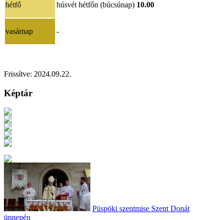
hétfő
húsvét hétfőn (búcsúnap)
10.00
vasárnap
-
Frissítve: 2024.09.22.
Képtár
Püspöki szentmise Szent Donát
ünnepén