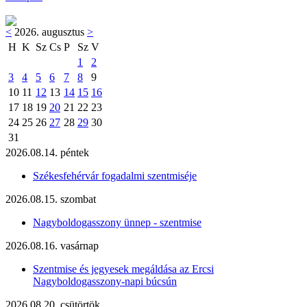
<
2026. augusztus
>
H
K
Sz
Cs
P
Sz
V
1
2
3
4
5
6
7
8
9
10
11
12
13
14
15
16
17
18
19
20
21
22
23
24
25
26
27
28
29
30
31
2026.08.14. péntek
Székesfehérvár fogadalmi szentmiséje
2026.08.15. szombat
Nagyboldogasszony ünnep - szentmise
2026.08.16. vasárnap
Szentmise és jegyesek megáldása az Ercsi
Nagyboldogasszony-napi búcsún
2026.08.20. csütörtök