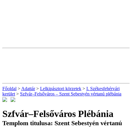
Főoldal
>
Adattár
>
Lelkipásztori körzetek
>
I. Székesfehérvári
kerület
>
Szfvár–Felsőváros – Szent Sebestyén vértanú plébánia
Szfvár–Felsőváros Plébánia
Templom titulusa: Szent Sebestyén vértanú