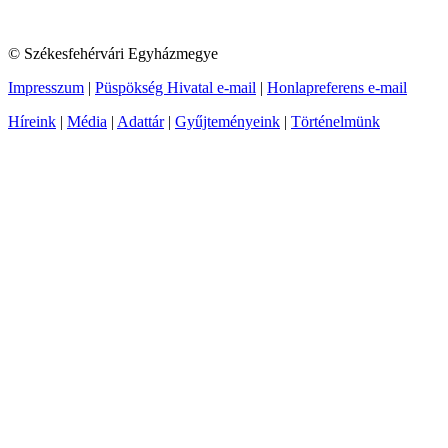
© Székesfehérvári Egyházmegye
Impresszum
|
Püspökség Hivatal e-mail
|
Honlapreferens e-mail
Híreink
|
Média
|
Adattár
|
Gyűjteményeink
|
Történelmünk