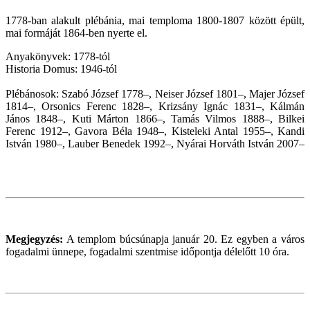
1778-ban alakult plébánia, mai temploma 1800-1807 között épült,
mai formáját 1864-ben nyerte el.
Anyakönyvek: 1778-tól
Historia Domus: 1946-tól
Plébánosok: Szabó József 1778–, Neiser József 1801–, Majer József
1814–, Orsonics Ferenc 1828–, Krizsány Ignác 1831–, Kálmán
János 1848–, Kuti Márton 1866–, Tamás Vilmos 1888–, Bilkei
Ferenc 1912–, Gavora Béla 1948–, Kisteleki Antal 1955–, Kandi
István 1980–, Lauber Benedek 1992–, Nyárai Horváth István 2007–
Megjegyzés:
A templom búcsúnapja január 20. Ez egyben a város
fogadalmi ünnepe, fogadalmi szentmise időpontja délelőtt 10 óra.