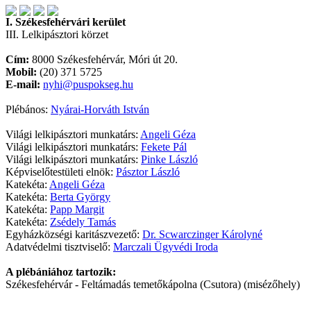
I. Székesfehérvári kerület
III. Lelkipásztori körzet
Cím:
8000 Székesfehérvár, Móri út 20.
Mobil:
(20) 371 5725
E-mail:
nyhi@puspokseg.hu
Plébános:
Nyárai-Horváth István
Világi lelkipásztori munkatárs:
Angeli Géza
Világi lelkipásztori munkatárs:
Fekete Pál
Világi lelkipásztori munkatárs:
Pinke László
Képviselőtestületi elnök:
Pásztor László
Katekéta:
Angeli Géza
Katekéta:
Berta György
Katekéta:
Papp Margit
Katekéta:
Zsédely Tamás
Egyházközségi karitászvezető:
Dr. Scwarczinger Károlyné
Adatvédelmi tisztviselő:
Marczali Ügyvédi Iroda
A plébániához tartozik:
Székesfehérvár - Feltámadás temetőkápolna (Csutora) (misézőhely)