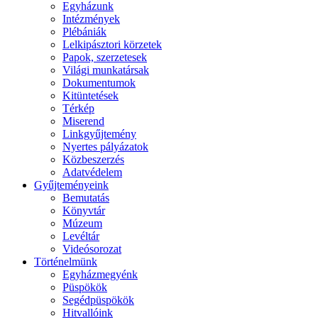
Egyházunk
Intézmények
Plébániák
Lelkipásztori körzetek
Papok, szerzetesek
Világi munkatársak
Dokumentumok
Kitüntetések
Térkép
Miserend
Linkgyűjtemény
Nyertes pályázatok
Közbeszerzés
Adatvédelem
Gyűjteményeink
Bemutatás
Könyvtár
Múzeum
Levéltár
Videósorozat
Történelmünk
Egyházmegyénk
Püspökök
Segédpüspökök
Hitvallóink