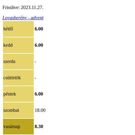
Frissítve: 2023.11.27.
Lovasberény - advent
hétfő
6.00
kedd
6.00
szerda
-
csütörtök
-
péntek
6.00
szombat
18.00
vasárnap
8.30