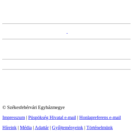
© Székesfehérvári Egyházmegye
Impresszum
|
Püspökség Hivatal e-mail
|
Honlapreferens e-mail
Híreink
|
Média
|
Adattár
|
Gyűjteményeink
|
Történelmünk