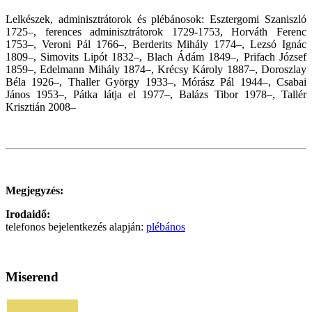
Lelkészek, adminisztrátorok és plébánosok: Esztergomi Szaniszló
1725–, ferences adminisztrátorok 1729-1753, Horváth Ferenc
1753–, Veroni Pál 1766–, Berderits Mihály 1774–, Lezsó Ignác
1809–, Simovits Lipót 1832–, Blach Ádám 1849–, Prifach József
1859–, Edelmann Mihály 1874–, Krécsy Károly 1887–, Doroszlay
Béla 1926–, Thaller György 1933–, Mórász Pál 1944–, Csabai
János 1953–, Pátka látja el 1977–, Balázs Tibor 1978–, Tallér
Krisztián 2008–
Megjegyzés:
Irodaidő:
telefonos bejelentkezés alapján:
plébános
Miserend