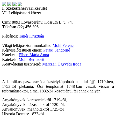
I. Székesfehérvári kerület
VI. Lelkipásztori körzet
Cím:
8093 Lovasberény, Kossuth L. u. 74.
Telefon:
(22) 456 306
Plébános:
Tallér Krisztián
Világi lelkipásztori munkatárs:
Mohl Ferenc
Képviselőtestületi elnök:
Pataki Sándorné
Katekéta:
Elbert Mária Anna
Katekéta:
Mohl Bernadett
Adatvédelmi tisztviselő:
Marczali Ügyvédi Iroda
A katolikus pasztoráció a kastélykápolnában indul újjá 1719-ben,
1753-tól plébánia. Õsi templomát 1748-ban veszik vissza a
reformátusoktól, a mai 1832-34 között épül fel ennek helyén.
Anyakönyvek: kereszteltekrõl 1719-tõl,
Anyakönyvek: házasultakról 1720-tól,
Anyakönyvek: megholtakról 1725-tõl
Historia Domus: 1833-tól