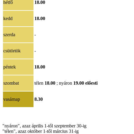
hétfő
18.00
kedd
18.00
szerda
-
csütörtök
-
péntek
18.00
szombat
télen
18.00
; nyáron
19.00
előesti
vasárnap
8.30
"nyáron", azaz április 1-től szeptember 30-ig
"télen", azaz október 1-től március 31-ig