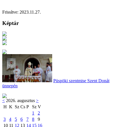
Frissítve:
2023.11.27.
Képtár
Püspöki szentmise Szent Donát
ünnepén
<
2026. augusztus
>
H
K
Sz
Cs
P
Sz
V
1
2
3
4
5
6
7
8
9
10
11
12
13
14
15
16