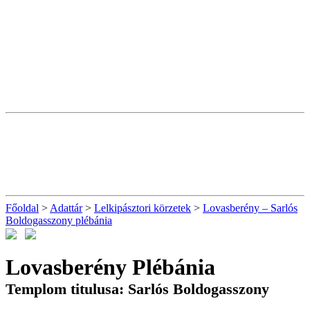
Főoldal
>
Adattár
>
Lelkipásztori körzetek
>
Lovasberény – Sarlós
Boldogasszony plébánia
Lovasberény Plébánia
Templom titulusa: Sarlós Boldogasszony