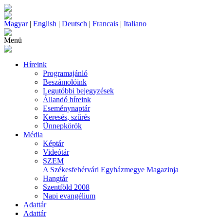
Magyar
|
English
|
Deutsch
|
Francais
|
Italiano
Menü
Híreink
Programajánló
Beszámolóink
Legutóbbi bejegyzések
Állandó híreink
Eseménynaptár
Keresés, szűrés
Ünnepkörök
Média
Képtár
Videótár
SZEM
A Székesfehérvári Egyházmegye Magazinja
Hangtár
Szentföld 2008
Napi evangélium
Adattár
Adattár