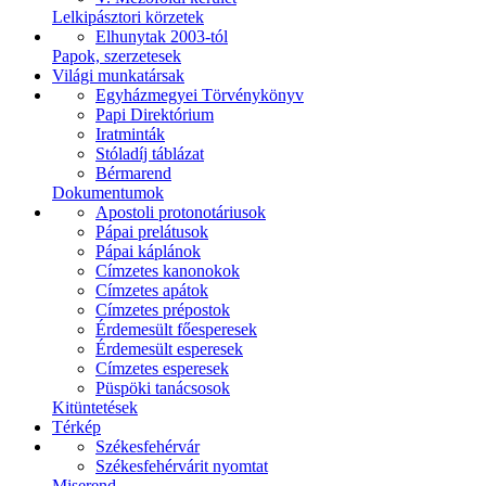
Lelkipásztori körzetek
Elhunytak 2003-tól
Papok, szerzetesek
Világi munkatársak
Egyházmegyei Törvénykönyv
Papi Direktórium
Iratminták
Stóladíj táblázat
Bérmarend
Dokumentumok
Apostoli protonotáriusok
Pápai prelátusok
Pápai káplánok
Címzetes kanonokok
Címzetes apátok
Címzetes prépostok
Érdemesült főesperesek
Érdemesült esperesek
Címzetes esperesek
Püspöki tanácsosok
Kitüntetések
Térkép
Székesfehérvár
Székesfehérvárit nyomtat
Miserend