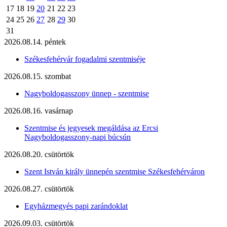
17
18
19
20
21
22
23
24
25
26
27
28
29
30
31
2026.08.14. péntek
Székesfehérvár fogadalmi szentmiséje
2026.08.15. szombat
Nagyboldogasszony ünnep - szentmise
2026.08.16. vasárnap
Szentmise és jegyesek megáldása az Ercsi
Nagyboldogasszony-napi búcsún
2026.08.20. csütörtök
Szent István király ünnepén szentmise Székesfehérváron
2026.08.27. csütörtök
Egyházmegyés papi zarándoklat
2026.09.03. csütörtök