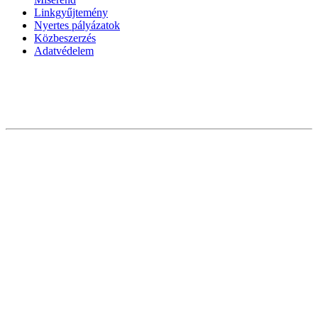
Linkgyűjtemény
Nyertes pályázatok
Közbeszerzés
Adatvédelem