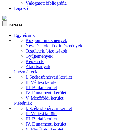
Válogatott bibliográfia
Lapozó
Egyházunk
Központi intézmények
Nevelési, oktatási intézmények
Testületek, bizottságok
Gyűjtemények
Képzések
Alapítványok
Intézmények
I. Székesfehérvári kerület
II. Vértesi kerület
III. Budai kerület
IV. Dunamenti kerület
V. Mezőföldi kerület
Plébániák
I. Székesfehérvári kerület
II. Vértesi kerület
III. Budai kerület
IV. Dunamenti kerület
V. Mezőföldi kerület