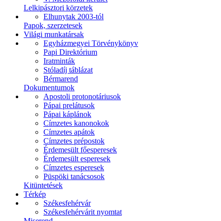
Lelkipásztori körzetek
Elhunytak 2003-tól
Papok, szerzetesek
Világi munkatársak
Egyházmegyei Törvénykönyv
Papi Direktórium
Iratminták
Stóladíj táblázat
Bérmarend
Dokumentumok
Apostoli protonotáriusok
Pápai prelátusok
Pápai káplánok
Címzetes kanonokok
Címzetes apátok
Címzetes prépostok
Érdemesült főesperesek
Érdemesült esperesek
Címzetes esperesek
Püspöki tanácsosok
Kitüntetések
Térkép
Székesfehérvár
Székesfehérvárit nyomtat
Miserend