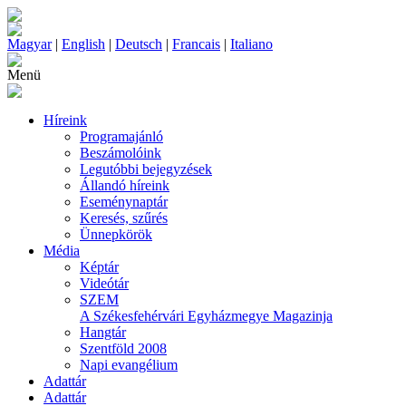
Magyar
|
English
|
Deutsch
|
Francais
|
Italiano
Menü
Híreink
Programajánló
Beszámolóink
Legutóbbi bejegyzések
Állandó híreink
Eseménynaptár
Keresés, szűrés
Ünnepkörök
Média
Képtár
Videótár
SZEM
A Székesfehérvári Egyházmegye Magazinja
Hangtár
Szentföld 2008
Napi evangélium
Adattár
Adattár