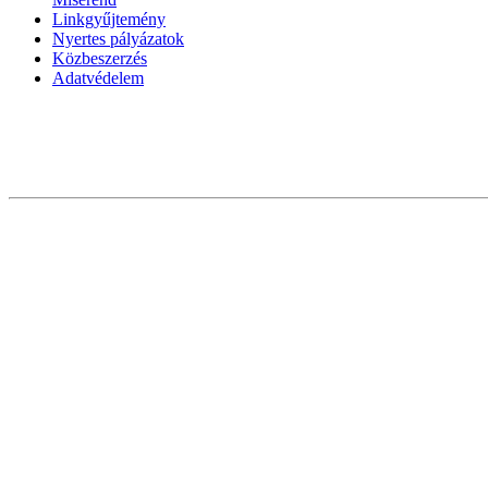
Linkgyűjtemény
Nyertes pályázatok
Közbeszerzés
Adatvédelem