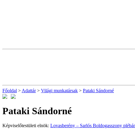
Főoldal
>
Adattár
>
Világi munkatársak
>
Pataki Sándorné
Pataki Sándorné
Képviselőtestületi elnök:
Lovasberény – Sarlós Boldogasszony plébá