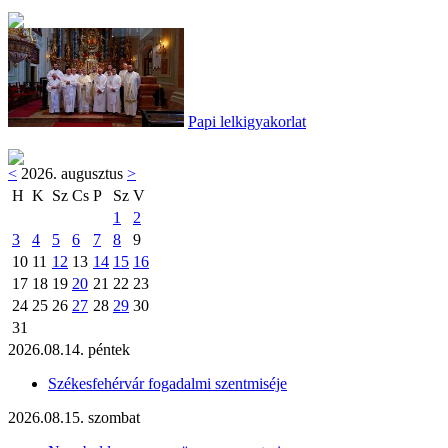
Papi lelkigyakorlat
<
2026. augusztus
>
H
K
Sz
Cs
P
Sz
V
1
2
3
4
5
6
7
8
9
10
11
12
13
14
15
16
17
18
19
20
21
22
23
24
25
26
27
28
29
30
31
2026.08.14. péntek
Székesfehérvár fogadalmi szentmiséje
2026.08.15. szombat