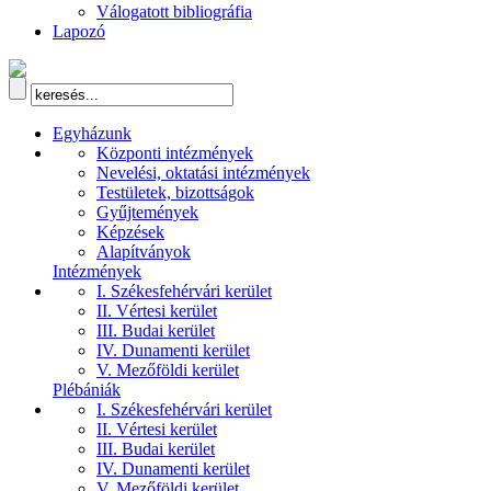
Válogatott bibliográfia
Lapozó
Egyházunk
Központi intézmények
Nevelési, oktatási intézmények
Testületek, bizottságok
Gyűjtemények
Képzések
Alapítványok
Intézmények
I. Székesfehérvári kerület
II. Vértesi kerület
III. Budai kerület
IV. Dunamenti kerület
V. Mezőföldi kerület
Plébániák
I. Székesfehérvári kerület
II. Vértesi kerület
III. Budai kerület
IV. Dunamenti kerület
V. Mezőföldi kerület