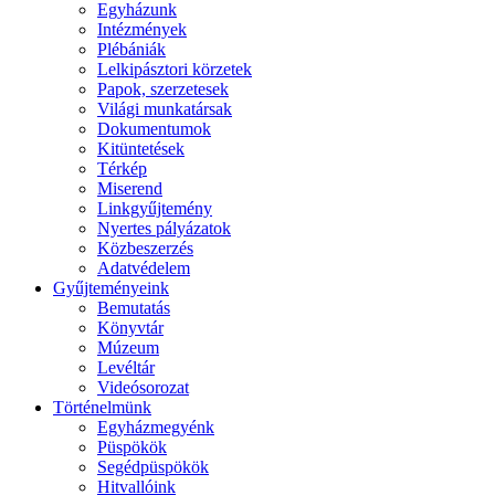
Egyházunk
Intézmények
Plébániák
Lelkipásztori körzetek
Papok, szerzetesek
Világi munkatársak
Dokumentumok
Kitüntetések
Térkép
Miserend
Linkgyűjtemény
Nyertes pályázatok
Közbeszerzés
Adatvédelem
Gyűjteményeink
Bemutatás
Könyvtár
Múzeum
Levéltár
Videósorozat
Történelmünk
Egyházmegyénk
Püspökök
Segédpüspökök
Hitvallóink