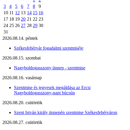
3
4
5
6
7
8
9
10
11
12
13
14
15
16
17
18
19
20
21
22
23
24
25
26
27
28
29
30
31
2026.08.14. péntek
Székesfehérvár fogadalmi szentmiséje
2026.08.15. szombat
Nagyboldogasszony ünnep - szentmise
2026.08.16. vasárnap
Szentmise és jegyesek megáldása az Ercsi
Nagyboldogasszony-napi búcsún
2026.08.20. csütörtök
Szent István király ünnepén szentmise Székesfehérváron
2026.08.27. csütörtök