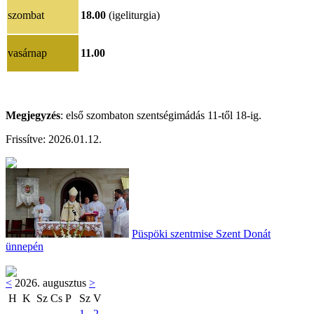
szombat
18.00
(igeliturgia)
vasárnap
11.00
Megjegyzés
: első szombaton szentségimádás 11-től 18-ig.
Frissítve:
2026.01.12.
Püspöki szentmise Szent Donát
ünnepén
<
2026. augusztus
>
H
K
Sz
Cs
P
Sz
V
1
2