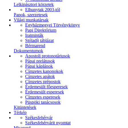
Lelkipásztori körzetek
Elhunytak 2003-tól
Papok, szerzetesek
Világi munkatársak
Egyházmegyei Törvénykönyv
Papi Direktórium
Iratminták
Stóladíj táblázat
Bérmarend
Dokumentumok
Apostoli protonotáriusok
Pápai prelátusok
Pápai káplánok
Címzetes kanonokok
Címzetes apátok
Címzetes prépostok
Érdemesült főesperesek
Érdemesült esperesek
Címzetes esperesek
Püspöki tanácsosok
Kitüntetések
Térkép
Székesfehérvár
Székesfehérvárit nyomtat
Miserend