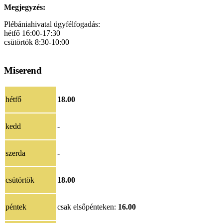
Megjegyzés:
Plébániahivatal ügyfélfogadás:
hétfő 16:00-17:30
csütörtök 8:30-10:00
Miserend
hétfő
18.00
kedd
-
szerda
-
csütörtök
18.00
péntek
csak elsőpénteken:
16.00