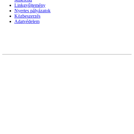
Linkgyűjtemény
Nyertes pályázatok
Közbeszerzés
Adatvédelem