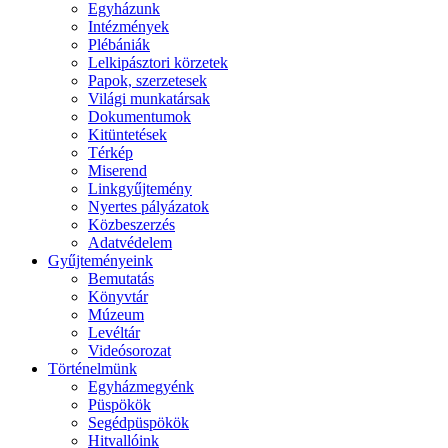
Egyházunk
Intézmények
Plébániák
Lelkipásztori körzetek
Papok, szerzetesek
Világi munkatársak
Dokumentumok
Kitüntetések
Térkép
Miserend
Linkgyűjtemény
Nyertes pályázatok
Közbeszerzés
Adatvédelem
Gyűjteményeink
Bemutatás
Könyvtár
Múzeum
Levéltár
Videósorozat
Történelmünk
Egyházmegyénk
Püspökök
Segédpüspökök
Hitvallóink