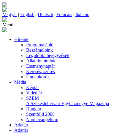
Magyar
|
English
|
Deutsch
|
Francais
|
Italiano
Menü
Híreink
Programajánló
Beszámolóink
Legutóbbi bejegyzések
Állandó híreink
Eseménynaptár
Keresés, szűrés
Ünnepkörök
Média
Képtár
Videótár
SZEM
A Székesfehérvári Egyházmegye Magazinja
Hangtár
Szentföld 2008
Napi evangélium
Adattár
Adattár