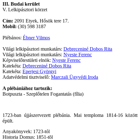
III. Budai kerület
V. Lelkipásztori körzet
Cím:
2091 Etyek, Hősök tere 17.
Mobil:
(30) 598 3187
Plébános:
Ébner Vilmos
Világi lelkipásztori munkatárs:
Debreceniné Dobos Rita
Világi lelkipásztori munkatárs:
Nyeste Ferenc
Képviselőtestületi elnök:
Nyeste Ferenc
Katekéta:
Debreceniné Dobos Rita
Katekéta:
Eperjesi Györgyi
Adatvédelmi tisztviselő:
Marczali Ügyvédi Iroda
A plébániához tartozik:
Botpuszta - Szeplőtelen Fogantatás (fília)
1723-ban újjászervezett plébánia. Mai temploma 1814-16 között
épült.
Anyakönyvek: 1723-tól
Historia Domus: 1851-tõl