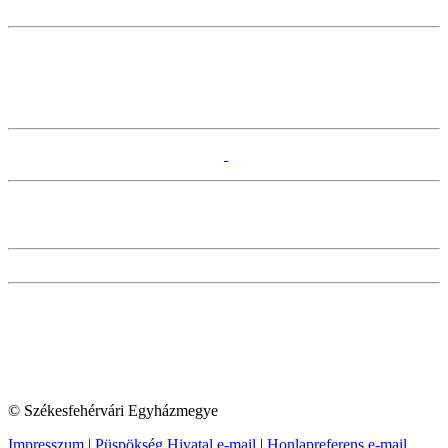
© Székesfehérvári Egyházmegye
Impresszum
|
Püspökség Hivatal e-mail
|
Honlapreferens e-mail