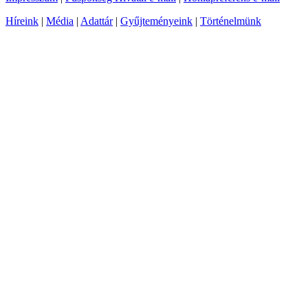
Híreink
|
Média
|
Adattár
|
Gyűjteményeink
|
Történelmünk