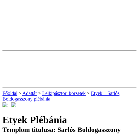
Főoldal
>
Adattár
>
Lelkipásztori körzetek
>
Etyek – Sarlós
Boldogasszony plébánia
Etyek Plébánia
Templom titulusa: Sarlós Boldogasszony