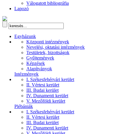
Válogatott bibliográfia
Lapozó
Egyházunk
Központi intézmények
Nevelési, oktatási intézmények
Testületek, bizottságok
Gyűjtemények
Képzések
Alapítványok
Intézmények
I. Székesfehérvári kerület
II. Vértesi kerület
III. Budai kerület
IV. Dunamenti kerület
V. Mezőföldi kerület
Plébániák
I. Székesfehérvári kerület
II. Vértesi kerület
III. Budai kerület
IV. Dunamenti kerület
V. Mezőföldi kerület