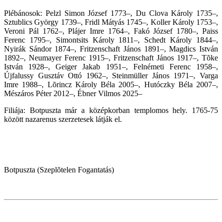
Plébánosok: Pelzl Simon József 1773–, Du Clova Károly 1735–,
Sztublics György 1739–, Fridl Mátyás 1745–, Koller Károly 1753–,
Veroni Pál 1762–, Plájer Imre 1764–, Fakó József 1780–, Paiss
Ferenc 1795–, Simontsits Károly 1811–, Schedt Károly 1844–,
Nyirák Sándor 1874–, Fritzenschaft János 1891–, Magdics István
1892–, Neumayer Ferenc 1915–, Fritzenschaft János 1917–, Tõke
István 1928–, Geiger Jakab 1951–, Felnémeti Ferenc 1958–,
Újfalussy Gusztáv Ottó 1962–, Steinmüller János 1971–, Varga
Imre 1988–, Lõrincz Károly Béla 2005–, Hutóczky Béla 2007–,
Mészáros Péter 2012–, Ébner Vilmos 2025
–
Filiája: Botpuszta már a középkorban templomos hely. 1765-75
között nazarenus szerzetesek látják el.
Botpuszta (Szeplõtelen Fogantatás)