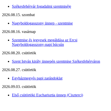
Székesfehérvár fogadalmi szentmiséje
2026.08.15. szombat
Nagyboldogasszony ünnep - szentmise
2026.08.16. vasárnap
Szentmise és jegyesek megáldása az Ercsi
Nagyboldogasszony-napi búcsún
2026.08.20. csütörtök
Szent István király ünnepén szentmise Székesfehérváron
2026.08.27. csütörtök
Egyházmegyés papi zarándoklat
2026.09.03. csütörtök
Első csütörtöki Eucharisztia ünnep (Ciszterci)