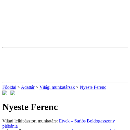
Főoldal
>
Adattár
>
Világi munkatársak
>
Nyeste Ferenc
Nyeste Ferenc
Világi lelkipásztori munkatárs:
Etyek – Sarlós Boldogasszony
plébánia