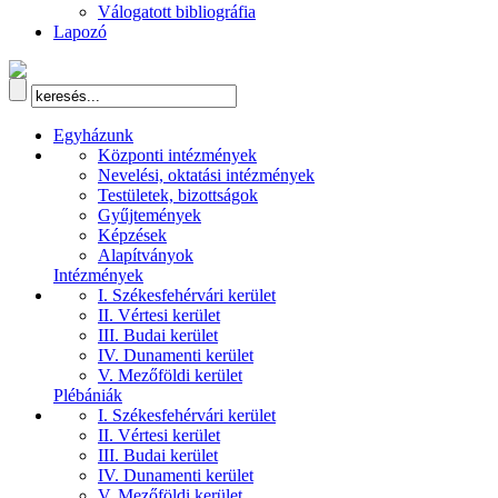
Válogatott bibliográfia
Lapozó
Egyházunk
Központi intézmények
Nevelési, oktatási intézmények
Testületek, bizottságok
Gyűjtemények
Képzések
Alapítványok
Intézmények
I. Székesfehérvári kerület
II. Vértesi kerület
III. Budai kerület
IV. Dunamenti kerület
V. Mezőföldi kerület
Plébániák
I. Székesfehérvári kerület
II. Vértesi kerület
III. Budai kerület
IV. Dunamenti kerület
V. Mezőföldi kerület