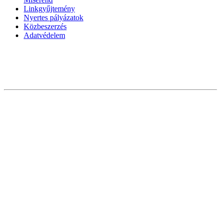
Linkgyűjtemény
Nyertes pályázatok
Közbeszerzés
Adatvédelem