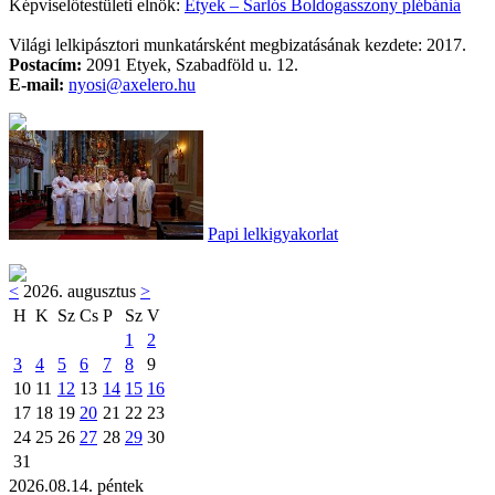
Képviselőtestületi elnök:
Etyek – Sarlós Boldogasszony plébánia
Világi lelkipásztori munkatársként megbizatásának kezdete: 2017.
Postacím:
2091 Etyek, Szabadföld u. 12.
E-mail:
nyosi@axelero.hu
Papi lelkigyakorlat
<
2026. augusztus
>
H
K
Sz
Cs
P
Sz
V
1
2
3
4
5
6
7
8
9
10
11
12
13
14
15
16
17
18
19
20
21
22
23
24
25
26
27
28
29
30
31
2026.08.14. péntek