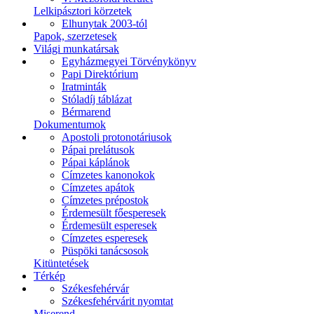
Lelkipásztori körzetek
Elhunytak 2003-tól
Papok, szerzetesek
Világi munkatársak
Egyházmegyei Törvénykönyv
Papi Direktórium
Iratminták
Stóladíj táblázat
Bérmarend
Dokumentumok
Apostoli protonotáriusok
Pápai prelátusok
Pápai káplánok
Címzetes kanonokok
Címzetes apátok
Címzetes prépostok
Érdemesült főesperesek
Érdemesült esperesek
Címzetes esperesek
Püspöki tanácsosok
Kitüntetések
Térkép
Székesfehérvár
Székesfehérvárit nyomtat
Miserend