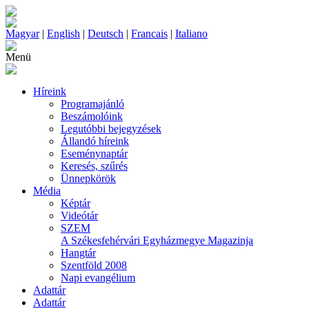
Magyar
|
English
|
Deutsch
|
Francais
|
Italiano
Menü
Híreink
Programajánló
Beszámolóink
Legutóbbi bejegyzések
Állandó híreink
Eseménynaptár
Keresés, szűrés
Ünnepkörök
Média
Képtár
Videótár
SZEM
A Székesfehérvári Egyházmegye Magazinja
Hangtár
Szentföld 2008
Napi evangélium
Adattár
Adattár