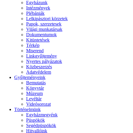
Egyházunk
Intézmények
Plébániák
Lelkipásztori körzetek
Papok, szerzetesek
Világi munkatársak
Dokumentumok
Kitüntetések
Térkép
Miserend
Linkgyűjtemény
Nyertes pályázatok
Közbeszerzés
Adatvédelem
Gyűjteményeink
Bemutatás
Könyvtár
Múzeum
Levéltár
Videósorozat
Történelmünk
Egyházmegyénk
Püspökök
Segédpüspökök
Hitvallóink