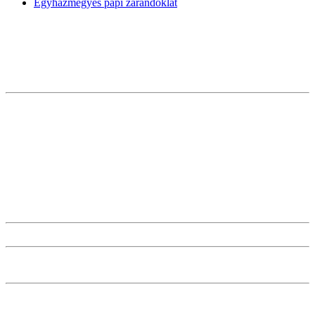
Egyházmegyés papi zarándoklat