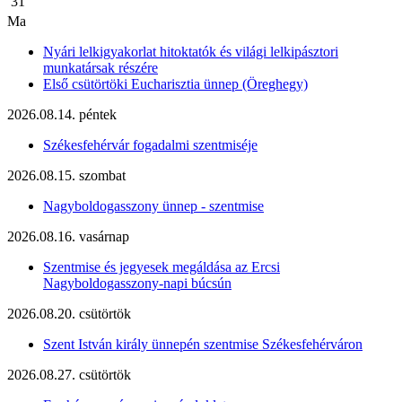
31
Ma
Nyári lelkigyakorlat hitoktatók és világi lelkipásztori
munkatársak részére
Első csütörtöki Eucharisztia ünnep (Öreghegy)
2026.08.14. péntek
Székesfehérvár fogadalmi szentmiséje
2026.08.15. szombat
Nagyboldogasszony ünnep - szentmise
2026.08.16. vasárnap
Szentmise és jegyesek megáldása az Ercsi
Nagyboldogasszony-napi búcsún
2026.08.20. csütörtök
Szent István király ünnepén szentmise Székesfehérváron
2026.08.27. csütörtök