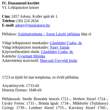
IV. Dunamenti kerület
VI. Lelkipásztori körzet
Cím:
2457 Adony, Koller apát tér 1.
Telefon:
(30) 224 2634
E-mail:
adony@puspokseg.hu
Plébános:
Százhalombatta – Szent László plébánia
látja el
Világi lelkipásztori munkatárs:
Glashütter Csaba, dr.
Világi lelkipásztori munkatárs:
Nagy Tamás
Képviselőtestületi elnök:
Glashütter Csaba, dr.
Katekéta:
Gyarmati Mónika
Adatvédelmi tisztviselő:
Marczali Ügyvédi Iroda
1723-ra épült fel mai temploma, ez évtõl plébánia.
Anyakönyvek: 1733-tól
Historia Domus: 1848-tól
Plébánosok: Strelle Benedek bencés 1721–, Herbert József 1724–,
Ujváry Ferenc 1731–, Brinda Ignác 1734–, Milldorfer (Tejfalussy)
György 1739–, Leüttner József 1755–, Karvászy József 1760–,