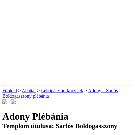
Főoldal
>
Adattár
>
Lelkipásztori körzetek
>
Adony – Sarlós
Boldogasszony plébánia
Adony Plébánia
Templom titulusa: Sarlós Boldogasszony