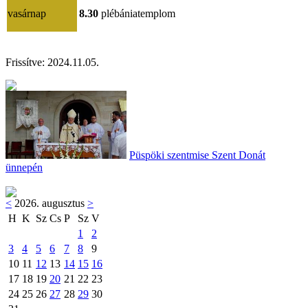
vasárnap
8.30
plébániatemplom
Frissítve: 202
4.11.05.
Püspöki szentmise Szent Donát
ünnepén
<
2026. augusztus
>
H
K
Sz
Cs
P
Sz
V
1
2
3
4
5
6
7
8
9
10
11
12
13
14
15
16
17
18
19
20
21
22
23
24
25
26
27
28
29
30