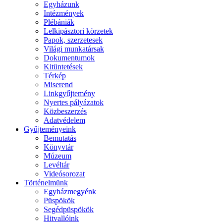
Egyházunk
Intézmények
Plébániák
Lelkipásztori körzetek
Papok, szerzetesek
Világi munkatársak
Dokumentumok
Kitüntetések
Térkép
Miserend
Linkgyűjtemény
Nyertes pályázatok
Közbeszerzés
Adatvédelem
Gyűjteményeink
Bemutatás
Könyvtár
Múzeum
Levéltár
Videósorozat
Történelmünk
Egyházmegyénk
Püspökök
Segédpüspökök
Hitvallóink