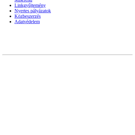
Linkgyűjtemény
Nyertes pályázatok
Közbeszerzés
Adatvédelem