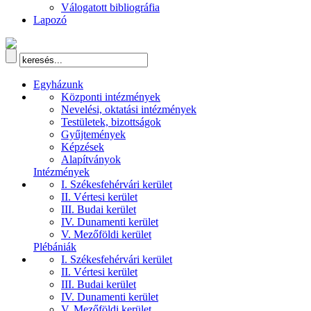
Válogatott bibliográfia
Lapozó
Egyházunk
Központi intézmények
Nevelési, oktatási intézmények
Testületek, bizottságok
Gyűjtemények
Képzések
Alapítványok
Intézmények
I. Székesfehérvári kerület
II. Vértesi kerület
III. Budai kerület
IV. Dunamenti kerület
V. Mezőföldi kerület
Plébániák
I. Székesfehérvári kerület
II. Vértesi kerület
III. Budai kerület
IV. Dunamenti kerület
V. Mezőföldi kerület