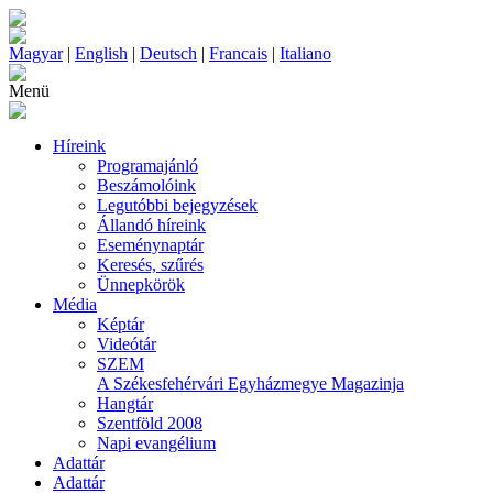
Magyar
|
English
|
Deutsch
|
Francais
|
Italiano
Menü
Híreink
Programajánló
Beszámolóink
Legutóbbi bejegyzések
Állandó híreink
Eseménynaptár
Keresés, szűrés
Ünnepkörök
Média
Képtár
Videótár
SZEM
A Székesfehérvári Egyházmegye Magazinja
Hangtár
Szentföld 2008
Napi evangélium
Adattár
Adattár