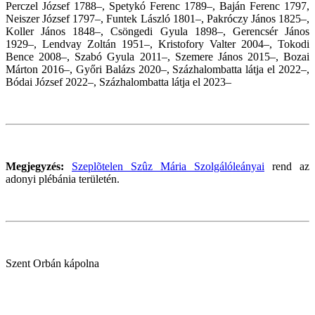
Perczel József 1788–, Spetykó Ferenc 1789–, Baján Ferenc 1797,
Neiszer József 1797–, Funtek László 1801–, Pakróczy János 1825–,
Koller János 1848–, Csöngedi Gyula 1898–, Gerencsér János
1929–, Lendvay Zoltán 1951–, Kristofory Valter 2004–, Tokodi
Bence 2008–, Szabó Gyula 2011–, Szemere János 2015–, Bozai
Márton 2016–, Győri Balázs 2020
–
, Százhalombatta látja el
2022–,
Bódai József 2022
–,
Százhalombatta látja el
2023–
Megjegyzés:
Szeplõtelen Szûz Mária Szolgálóleányai
rend az
adonyi plébánia területén.
Szent Orbán kápolna