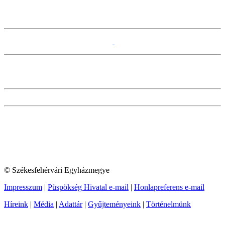
© Székesfehérvári Egyházmegye
Impresszum
|
Püspökség Hivatal e-mail
|
Honlapreferens e-mail
Híreink
|
Média
|
Adattár
|
Gyűjteményeink
|
Történelmünk