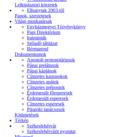
Lelkipásztori körzetek
Elhunytak 2003-tól
Papok, szerzetesek
Világi munkatársak
Egyházmegyei Törvénykönyv
Papi Direktórium
Iratminták
Stóladíj táblázat
Bérmarend
Dokumentumok
Apostoli protonotáriusok
Pápai prelátusok
Pápai káplánok
Címzetes kanonokok
Címzetes apátok
Címzetes prépostok
Érdemesült főesperesek
Érdemesült esperesek
Címzetes esperesek
Püspöki tanácsosok
Kitüntetések
Térkép
Székesfehérvár
Székesfehérvárit nyomtat
Miserend