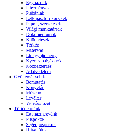
Egyházunk
Intézmények
Plébániák
Lelkipásztori körzetek
Papok, szerzetesek
Világi munkatársak
Dokumentumok
Kitüntetések
Térkép
Miserend
Linkgyűjtemény
Nyertes pályázatok
Közbeszerzés
Adatvédelem
Gyűjteményeink
Bemutatás
Könyvtár
Múzeum
Levéltár
Videósorozat
Történelmünk
Egyházmegyénk
Püspökök
Segédpüspökök
Hitvallóink