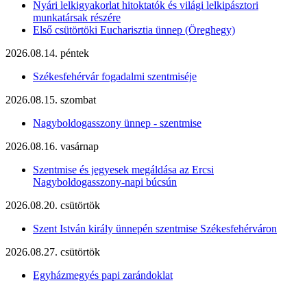
Nyári lelkigyakorlat hitoktatók és világi lelkipásztori
munkatársak részére
Első csütörtöki Eucharisztia ünnep (Öreghegy)
2026.08.14. péntek
Székesfehérvár fogadalmi szentmiséje
2026.08.15. szombat
Nagyboldogasszony ünnep - szentmise
2026.08.16. vasárnap
Szentmise és jegyesek megáldása az Ercsi
Nagyboldogasszony-napi búcsún
2026.08.20. csütörtök
Szent István király ünnepén szentmise Székesfehérváron
2026.08.27. csütörtök
Egyházmegyés papi zarándoklat