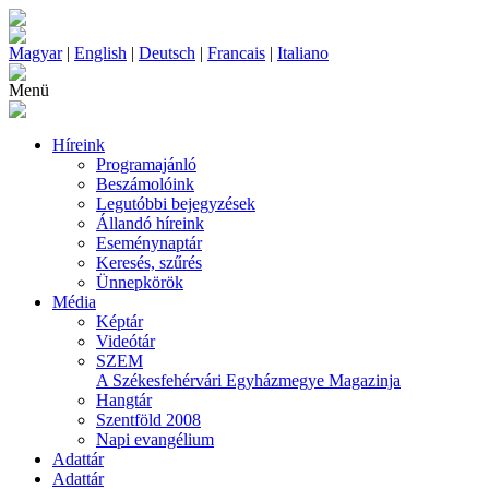
Magyar
|
English
|
Deutsch
|
Francais
|
Italiano
Menü
Híreink
Programajánló
Beszámolóink
Legutóbbi bejegyzések
Állandó híreink
Eseménynaptár
Keresés, szűrés
Ünnepkörök
Média
Képtár
Videótár
SZEM
A Székesfehérvári Egyházmegye Magazinja
Hangtár
Szentföld 2008
Napi evangélium
Adattár
Adattár