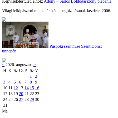
Képviselőtestületi elnök:
Adony – Sarlós Boldogasszony plébánia
Világi lelkipásztori munkatársként megbizatásának kezdete: 2006.
Püspöki szentmise Szent Donát
ünnepén
<
2026. augusztus
>
H
K
Sz
Cs
P
Sz
V
1
2
3
4
5
6
7
8
9
10
11
12
13
14
15
16
17
18
19
20
21
22
23
24
25
26
27
28
29
30
31
Ma