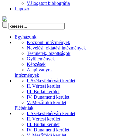
Válogatott bibliográfia
Lapozó
Egyházunk
Központi intézmények
Nevelési, oktatási intézmények
Testületek, bizottságok
Gyűjtemények
Képzések
Alapítványok
Intézmények
I. Székesfehérvári kerület
II. Vértesi kerület
III. Budai kerület
IV. Dunamenti kerület
V. Mezőföldi kerület
Plébániák
I. Székesfehérvári kerület
II. Vértesi kerület
III. Budai kerület
IV. Dunamenti kerület
V. Mezőföldi kerület