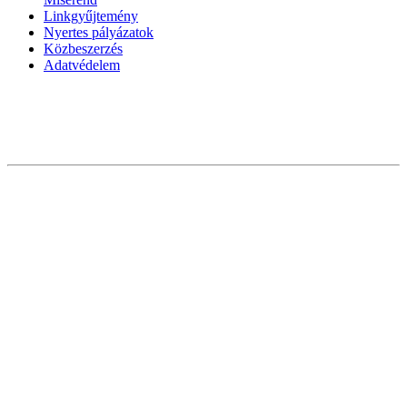
Linkgyűjtemény
Nyertes pályázatok
Közbeszerzés
Adatvédelem