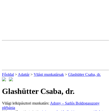
Főoldal
>
Adattár
>
Világi munkatársak
>
Glashütter Csaba, dr.
Glashütter Csaba, dr.
Világi lelkipásztori munkatárs:
Adony – Sarlós Boldogasszony
plébánia