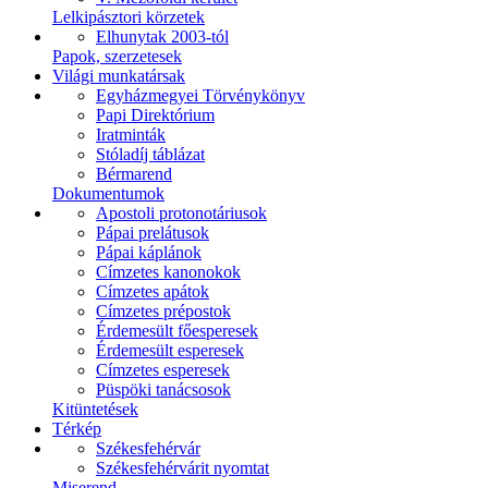
Lelkipásztori körzetek
Elhunytak 2003-tól
Papok, szerzetesek
Világi munkatársak
Egyházmegyei Törvénykönyv
Papi Direktórium
Iratminták
Stóladíj táblázat
Bérmarend
Dokumentumok
Apostoli protonotáriusok
Pápai prelátusok
Pápai káplánok
Címzetes kanonokok
Címzetes apátok
Címzetes prépostok
Érdemesült főesperesek
Érdemesült esperesek
Címzetes esperesek
Püspöki tanácsosok
Kitüntetések
Térkép
Székesfehérvár
Székesfehérvárit nyomtat
Miserend