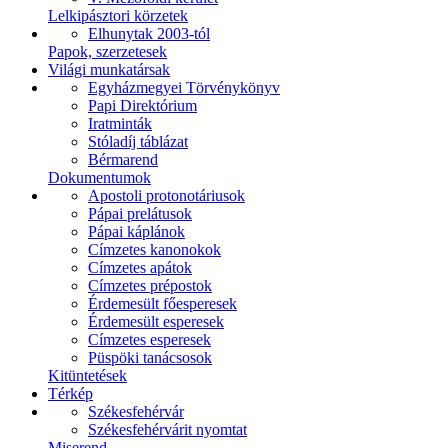
Lelkipásztori körzetek
Elhunytak 2003-tól
Papok, szerzetesek
Világi munkatársak
Egyházmegyei Törvénykönyv
Papi Direktórium
Iratminták
Stóladíj táblázat
Bérmarend
Dokumentumok
Apostoli protonotáriusok
Pápai prelátusok
Pápai káplánok
Címzetes kanonokok
Címzetes apátok
Címzetes prépostok
Érdemesült főesperesek
Érdemesült esperesek
Címzetes esperesek
Püspöki tanácsosok
Kitüntetések
Térkép
Székesfehérvár
Székesfehérvárit nyomtat
Miserend