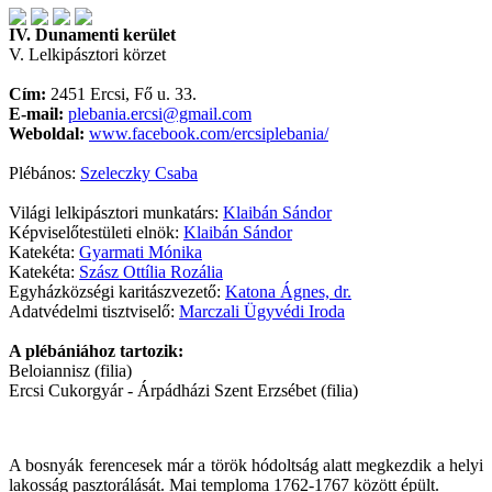
IV. Dunamenti kerület
V. Lelkipásztori körzet
Cím:
2451 Ercsi, Fő u. 33.
E-mail:
plebania.ercsi@gmail.com
Weboldal:
www.facebook.com/ercsiplebania/
Plébános:
Szeleczky Csaba
Világi lelkipásztori munkatárs:
Klaibán Sándor
Képviselőtestületi elnök:
Klaibán Sándor
Katekéta:
Gyarmati Mónika
Katekéta:
Szász Ottília Rozália
Egyházközségi karitászvezető:
Katona Ágnes, dr.
Adatvédelmi tisztviselő:
Marczali Ügyvédi Iroda
A plébániához tartozik:
Beloiannisz (filia)
Ercsi Cukorgyár - Árpádházi Szent Erzsébet (filia)
A bosnyák ferencesek már a török hódoltság alatt megkezdik a helyi
lakosság pasztorálását. Mai temploma 1762-1767 között épült.