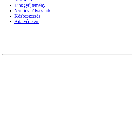
Linkgyűjtemény
Nyertes pályázatok
Közbeszerzés
Adatvédelem