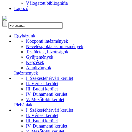
Válogatott bibliográfia
Lapozó
Egyházunk
Központi intézmények
Nevelési, oktatási intézmények
Testületek, bizottságok
Gyűjtemények
Képzések
Alapítványok
Intézmények
I. Székesfehérvári kerület
II. Vértesi kerület
III. Budai kerület
IV. Dunamenti kerület
V. Mezőföldi kerület
Plébániák
I. Székesfehérvári kerület
II. Vértesi kerület
III. Budai kerület
IV. Dunamenti kerület
V. Mezőföldi kerület