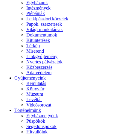
Egyházunk
Intézmények
Plébániák
Lelkipásztori körzetek
Papok, szerzetesek
Világi munkatársak
Dokumentumok
Kitüntetések
Térkép
Miserend
Linkgyűjtemény
Nyertes pályázatok
Közbeszerzés
Adatvédelem
Gyűjteményeink
Bemutatás
Könyvtár
Múzeum
Levéltár
Videósorozat
Történelmünk
Egyházmegyénk
Püspökök
Segédpüspökök
Hitvallóink