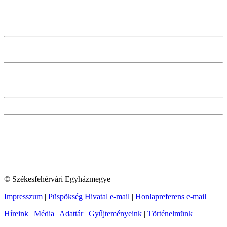
© Székesfehérvári Egyházmegye
Impresszum
|
Püspökség Hivatal e-mail
|
Honlapreferens e-mail
Híreink
|
Média
|
Adattár
|
Gyűjteményeink
|
Történelmünk