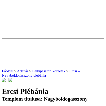
Főoldal
>
Adattár
>
Lelkipásztori körzetek
>
Ercsi –
Nagyboldogasszony plébánia
Ercsi Plébánia
Templom titulusa: Nagyboldogasszony