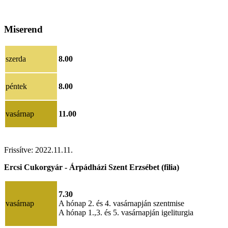
Miserend
szerda
8.00
péntek
8.00
vasárnap
11.00
Frissítve: 2022.11.11.
Ercsi Cukorgyár - Árpádházi Szent Erzsébet (filia)
7.30
vasárnap
A hónap 2. és 4. vasárnapján szentmise
A hónap 1.,3. és 5. vasárnapján igeliturgia