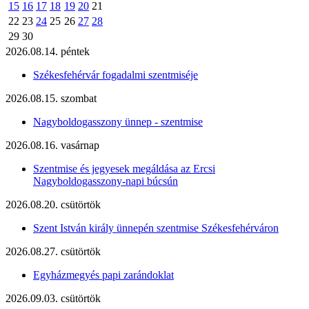
15
16
17
18
19
20
21
22
23
24
25
26
27
28
29
30
2026.08.14. péntek
Székesfehérvár fogadalmi szentmiséje
2026.08.15. szombat
Nagyboldogasszony ünnep - szentmise
2026.08.16. vasárnap
Szentmise és jegyesek megáldása az Ercsi
Nagyboldogasszony-napi búcsún
2026.08.20. csütörtök
Szent István király ünnepén szentmise Székesfehérváron
2026.08.27. csütörtök
Egyházmegyés papi zarándoklat
2026.09.03. csütörtök