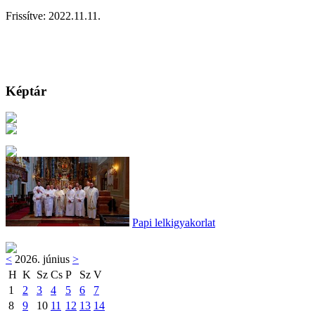
Frissítve: 2022.11.11.
Képtár
Papi lelkigyakorlat
<
2026. június
>
H
K
Sz
Cs
P
Sz
V
1
2
3
4
5
6
7
8
9
10
11
12
13
14