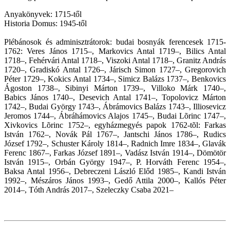
Anyakönyvek: 1715-től
Historia Domus: 1945-től
Plébánosok és adminisztrátorok: budai bosnyák ferencesek 1715-
1762: Veres János 1715–, Markovics Antal 1719–, Bilics Antal
1718–, Fehérvári Antal 1718–, Viszoki Antal 1718–, Granitz András
1720–, Gradiskó Antal 1726–, Járisch Simon 1727–, Gregorovich
Péter 1729–, Kokics Antal 1734–, Simicz Balázs 1737–, Benkovics
Ágoston 1738–, Sibinyi Márton 1739–, Villoko Márk 1740–,
Babics János 1740–, Desevich Antal 1741–, Topolovicz Márton
1742–, Budai György 1743–, Ábrámovics Balázs 1743–, Illiosevicz
Jeromos 1744–, Ábráhámovics Alajos 1745–, Budai Lõrinc 1747–,
Xivkovics Lõrinc 1752–, egyházmegyés papok 1762-tõl: Farkas
István 1762–, Novák Pál 1767–, Jantschi János 1786–, Rudics
József 1792–, Schuster Károly 1814–, Radnich Imre 1834–, Glavák
Ferenc 1867–, Farkas József 1891–, Vadász István 1914–, Dömötör
István 1915–, Orbán György 1947–, P. Horváth Ferenc 1954–,
Baksa Antal 1956–, Debreczeni László Előd 1985–, Kandi István
1992–, Mészáros János 1993–, Gedő Attila 2000–, Kallós Péter
2014–, Tóth András 2017–, Szeleczky Csaba
2021–