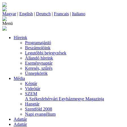
Magyar
|
English
|
Deutsch
|
Francais
|
Italiano
Menü
Híreink
Programajánló
Beszámolóink
Legutóbbi bejegyzések
Állandó híreink
Eseménynaptár
Keresés, szűrés
Ünnepkörök
Média
Képtár
Videótár
SZEM
A Székesfehérvári Egyházmegye Magazinja
Hangtár
Szentföld 2008
Napi evangélium
Adattár
Adattár