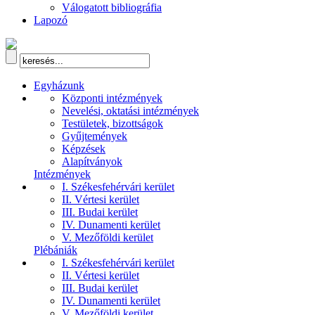
Válogatott bibliográfia
Lapozó
Egyházunk
Központi intézmények
Nevelési, oktatási intézmények
Testületek, bizottságok
Gyűjtemények
Képzések
Alapítványok
Intézmények
I. Székesfehérvári kerület
II. Vértesi kerület
III. Budai kerület
IV. Dunamenti kerület
V. Mezőföldi kerület
Plébániák
I. Székesfehérvári kerület
II. Vértesi kerület
III. Budai kerület
IV. Dunamenti kerület
V. Mezőföldi kerület