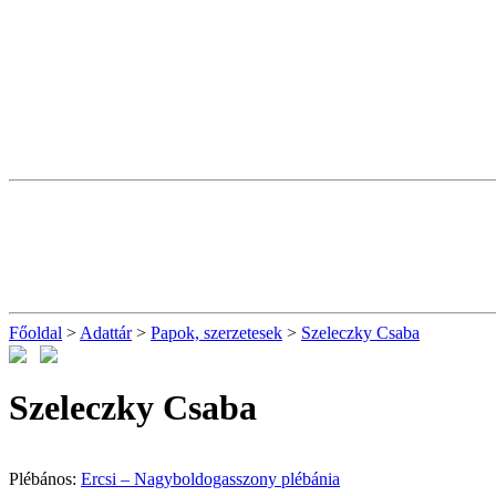
Főoldal
>
Adattár
>
Papok, szerzetesek
>
Szeleczky Csaba
Szeleczky Csaba
Plébános:
Ercsi – Nagyboldogasszony plébánia