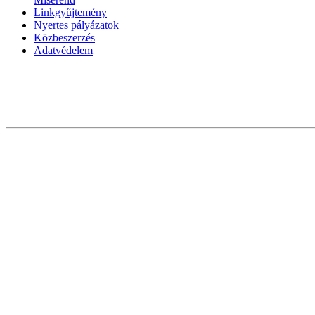
Linkgyűjtemény
Nyertes pályázatok
Közbeszerzés
Adatvédelem