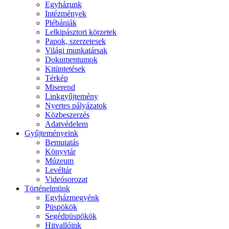
Egyházunk
Intézmények
Plébániák
Lelkipásztori körzetek
Papok, szerzetesek
Világi munkatársak
Dokumentumok
Kitüntetések
Térkép
Miserend
Linkgyűjtemény
Nyertes pályázatok
Közbeszerzés
Adatvédelem
Gyűjteményeink
Bemutatás
Könyvtár
Múzeum
Levéltár
Videósorozat
Történelmünk
Egyházmegyénk
Püspökök
Segédpüspökök
Hitvallóink