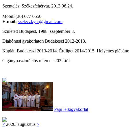
Szentelés: Székesfehérvár, 2013.06.24.
Mobil: (30) 677 6550
E-mail:
szeleczkycs@gmail.com
Született Budapest, 1988. szeptember 8.
Diakónusi gyakorlaton Budakeszi 2012-2013.
Káplán Budakeszi 2013-2014. Érdliget 2014-2015. Helyettes plébáno
Cigánypasztorációs referens 2022-től.
Papi lelkigyakorlat
<
2026. augusztus
>