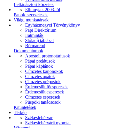
Lelkipásztori körzetek
Elhunytak 2003-tól
Papok, szerzetesek
Világi munkatársak
Egyházmegyei Törvénykönyv
Papi Direktórium
Iratminták
Stóladíj táblázat
Bérmarend
Dokumentumok
Apostoli protonotáriusok
Pápai prelátusok
Pápai káplánok
Címzetes kanonokok
Címzetes apátok
Címzetes prépostok
Érdemesült főesperesek
Érdemesült esperesek
Címzetes esperesek
Püspöki tanácsosok
Kitüntetések
Térkép
Székesfehérvár
Székesfehérvárit nyomtat
Miserend