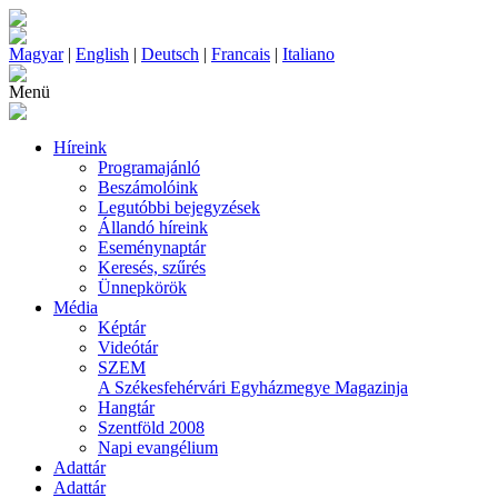
Magyar
|
English
|
Deutsch
|
Francais
|
Italiano
Menü
Híreink
Programajánló
Beszámolóink
Legutóbbi bejegyzések
Állandó híreink
Eseménynaptár
Keresés, szűrés
Ünnepkörök
Média
Képtár
Videótár
SZEM
A Székesfehérvári Egyházmegye Magazinja
Hangtár
Szentföld 2008
Napi evangélium
Adattár
Adattár