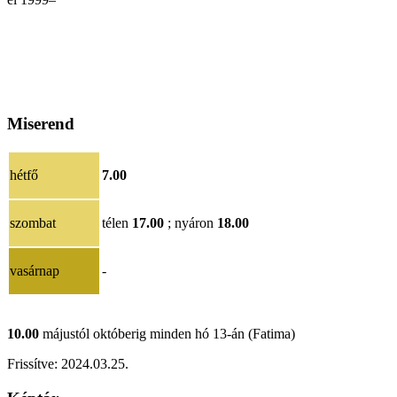
Miserend
hétfő
7.00
szombat
télen
17.00
; nyáron
18.00
vasárnap
-
10.00
májustól októberig minden hó 13-án (Fatima)
Frissítve:
202
4.03.25
.