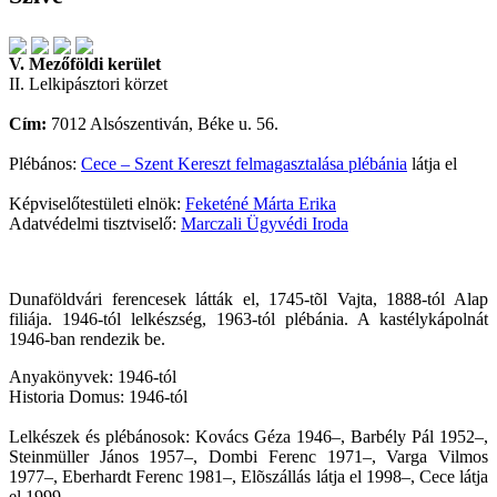
V. Mezőföldi kerület
II. Lelkipásztori körzet
Cím:
7012 Alsószentiván, Béke u. 56.
Plébános:
Cece – Szent Kereszt felmagasztalása plébánia
látja el
Képviselőtestületi elnök:
Feketéné Márta Erika
Adatvédelmi tisztviselő:
Marczali Ügyvédi Iroda
Dunaföldvári ferencesek látták el, 1745-tõl Vajta, 1888-tól Alap
filiája. 1946-tól lelkészség, 1963-tól plébánia. A kastélykápolnát
1946-ban rendezik be.
Anyakönyvek: 1946-tól
Historia Domus: 1946-tól
Lelkészek és plébánosok: Kovács Géza 1946–, Barbély Pál 1952–,
Steinmüller János 1957–, Dombi Ferenc 1971–, Varga Vilmos
1977–, Eberhardt Ferenc 1981–, Elõszállás látja el 1998–, Cece látja
el 1999–