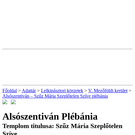
Főoldal
>
Adattár
>
Lelkipásztori körzetek
>
V. Mezőföldi kerület
>
Alsószentiván – Szűz Mária Szeplőtelen Szíve plébánia
Alsószentiván Plébánia
Templom titulusa: Szűz Mária Szeplőtelen
Szíve