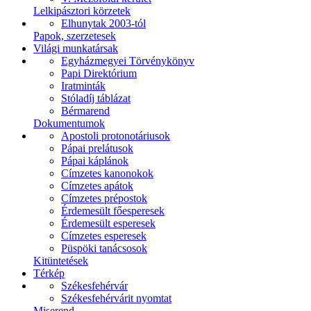
Lelkipásztori körzetek
Elhunytak 2003-tól
Papok, szerzetesek
Világi munkatársak
Egyházmegyei Törvénykönyv
Papi Direktórium
Iratminták
Stóladíj táblázat
Bérmarend
Dokumentumok
Apostoli protonotáriusok
Pápai prelátusok
Pápai káplánok
Címzetes kanonokok
Címzetes apátok
Címzetes prépostok
Érdemesült főesperesek
Érdemesült esperesek
Címzetes esperesek
Püspöki tanácsosok
Kitüntetések
Térkép
Székesfehérvár
Székesfehérvárit nyomtat
Miserend