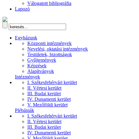
Válogatott bibliográfia
Lapozó
Egyházunk
Központi intézmények
Nevelési, oktatási intézmények
Testületek, bizottságok
Gyűjtemények
Képzések
Alapítványok
Intézmények
I. Székesfehérvári kerület
II. Vértesi kerület
III. Budai kerület
IV. Dunamenti kerület
V. Mezőföldi kerület
Plébániák
I. Székesfehérvári kerület
II. Vértesi kerület
III. Budai kerület
IV. Dunamenti kerület
V. Mezőföldi kerület