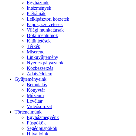
Egyházunk
Intézmények
Plébániák
Lelkipásztori körzetek
Papok, szerzetesek
Világi munkatársak
Dokumentumok
Kitüntetések
Térkép
Miserend
Linkgyűjtemény
Nyertes pályázatok
Közbeszerzés
Adatvédelem
Gyűjteményeink
Bemutatás
Könyvtár
Múzeum
Levéltár
Videósorozat
Történelmünk
Egyházmegyénk
Püspökök
Segédpüspökök
Hitvallóink