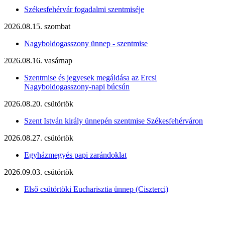
Székesfehérvár fogadalmi szentmiséje
2026.08.15. szombat
Nagyboldogasszony ünnep - szentmise
2026.08.16. vasárnap
Szentmise és jegyesek megáldása az Ercsi
Nagyboldogasszony-napi búcsún
2026.08.20. csütörtök
Szent István király ünnepén szentmise Székesfehérváron
2026.08.27. csütörtök
Egyházmegyés papi zarándoklat
2026.09.03. csütörtök
Első csütörtöki Eucharisztia ünnep (Ciszterci)