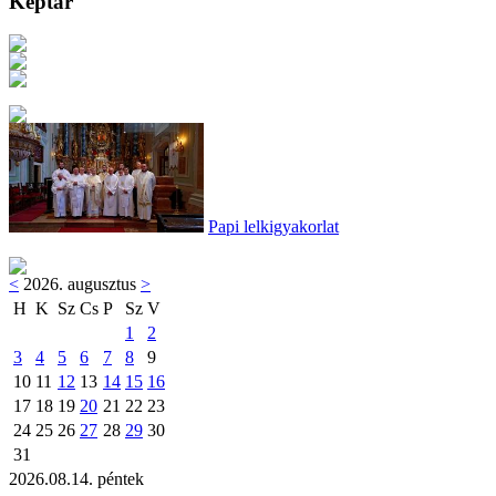
Képtár
Papi lelkigyakorlat
<
2026. augusztus
>
H
K
Sz
Cs
P
Sz
V
1
2
3
4
5
6
7
8
9
10
11
12
13
14
15
16
17
18
19
20
21
22
23
24
25
26
27
28
29
30
31
2026.08.14. péntek