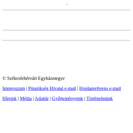
© Székesfehérvári Egyházmegye
Impresszum
|
Püspökség Hivatal e-mail
|
Honlapreferens e-mail
Híreink
|
Média
|
Adattár
|
Gyűjteményeink
|
Történelmünk