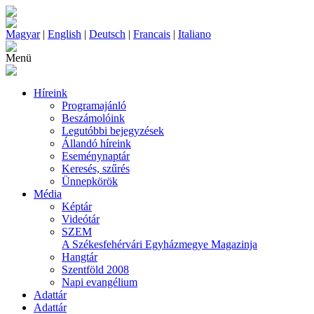
Magyar
|
English
|
Deutsch
|
Francais
|
Italiano
Menü
Híreink
Programajánló
Beszámolóink
Legutóbbi bejegyzések
Állandó híreink
Eseménynaptár
Keresés, szűrés
Ünnepkörök
Média
Képtár
Videótár
SZEM
A Székesfehérvári Egyházmegye Magazinja
Hangtár
Szentföld 2008
Napi evangélium
Adattár
Adattár