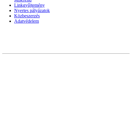
Linkgyűjtemény
Nyertes pályázatok
Közbeszerzés
Adatvédelem