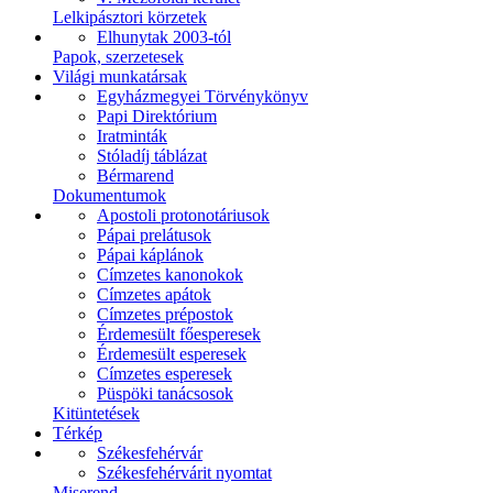
Lelkipásztori körzetek
Elhunytak 2003-tól
Papok, szerzetesek
Világi munkatársak
Egyházmegyei Törvénykönyv
Papi Direktórium
Iratminták
Stóladíj táblázat
Bérmarend
Dokumentumok
Apostoli protonotáriusok
Pápai prelátusok
Pápai káplánok
Címzetes kanonokok
Címzetes apátok
Címzetes prépostok
Érdemesült főesperesek
Érdemesült esperesek
Címzetes esperesek
Püspöki tanácsosok
Kitüntetések
Térkép
Székesfehérvár
Székesfehérvárit nyomtat
Miserend