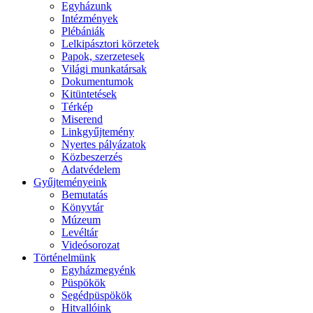
Egyházunk
Intézmények
Plébániák
Lelkipásztori körzetek
Papok, szerzetesek
Világi munkatársak
Dokumentumok
Kitüntetések
Térkép
Miserend
Linkgyűjtemény
Nyertes pályázatok
Közbeszerzés
Adatvédelem
Gyűjteményeink
Bemutatás
Könyvtár
Múzeum
Levéltár
Videósorozat
Történelmünk
Egyházmegyénk
Püspökök
Segédpüspökök
Hitvallóink