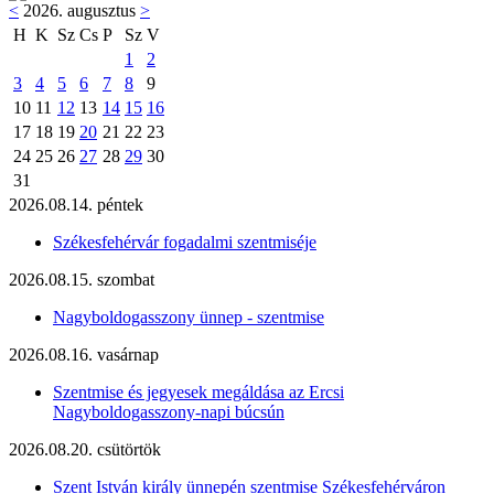
<
2026. augusztus
>
H
K
Sz
Cs
P
Sz
V
1
2
3
4
5
6
7
8
9
10
11
12
13
14
15
16
17
18
19
20
21
22
23
24
25
26
27
28
29
30
31
2026.08.14. péntek
Székesfehérvár fogadalmi szentmiséje
2026.08.15. szombat
Nagyboldogasszony ünnep - szentmise
2026.08.16. vasárnap
Szentmise és jegyesek megáldása az Ercsi
Nagyboldogasszony-napi búcsún
2026.08.20. csütörtök
Szent István király ünnepén szentmise Székesfehérváron