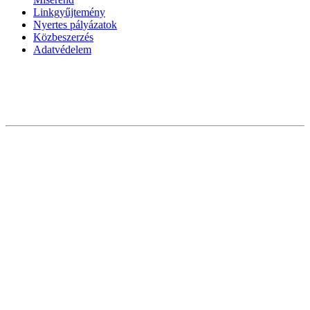
Linkgyűjtemény
Nyertes pályázatok
Közbeszerzés
Adatvédelem