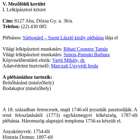
V. Mezőföldi kerület
I. Lelkipásztori körzet
Cím:
8127 Aba, Dózsa Gy. u. 36/a.
Telefon:
(22) 430 085
Plébános:
Sárbogárd – Szent László király plébánia
látja el
Világi lelkipásztori munkatárs:
Bihari Csongor Tamás
Világi lelkipásztori munkatárs:
Simon-Pamuki Barbara
Képviselőtestületi elnök:
Varjú Mihály, dr.
Adatvédelmi tisztviselő:
Marczali Ügyvédi Iroda
A plébániához tartozik:
Belsőbáránd (misézőhely)
Bodakajtor (misézőhely)
A 18. században ferencesek, majd 1746-tól jezsuiták pasztorálják. A
rend feloszlatásától (1773) egyházmegyei lelkészség, 1787-tõl
plébánia. Háromszög alaprajzú temploma 1756-ra készült el.
Anyakönyvek: 1754-tõl
Historia Domus: 1897-tõl