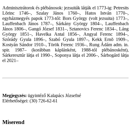
Adminisztrátorok és plébánosok: jezsuiták látják el 1773-ig: Petresits
Lõrinc 1746–, Szalay János 1760–, Hatos István 1770–,
egyházmegyés papok 1773-tól: Bors György (volt jezsuita) 1773–,
Lauffenbach János 1787–, Sárkány György 1804–, Lauffenbach
János 1806–, Gangó József 1831–, Sztanovics Ferenc 1834–, Láng
György 1851–, Havelka Antal 1856–, Angyal Ferenc 1894–,
Szórády Gyula 1896–, Szabó Gyula 1897–, Kekk Ernõ 1909–,
Kostyán Sándor 1910–, Török Ferenc 1936–, Rung Ádám adm. in.
spir. 1987– (korábban káplánként, 1988-tól plébánosként),
Sárkeresztúr látja el 1990–, Soponya látja el 2006–,
Sárbogárd látja
el 2021
–
Megjegyzés:
ügyintéző Kalapács Józsefné
Elérhetőségei: (30) 726-62-61
Miserend