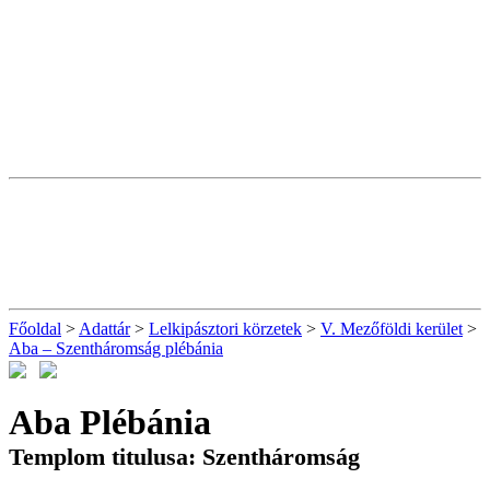
Főoldal
>
Adattár
>
Lelkipásztori körzetek
>
V. Mezőföldi kerület
>
Aba – Szentháromság plébánia
Aba Plébánia
Templom titulusa: Szentháromság