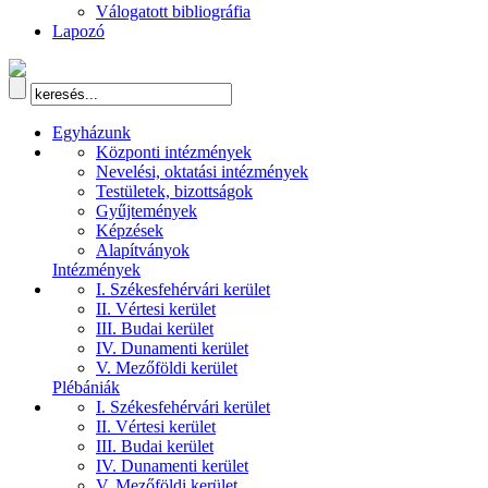
Válogatott bibliográfia
Lapozó
Egyházunk
Központi intézmények
Nevelési, oktatási intézmények
Testületek, bizottságok
Gyűjtemények
Képzések
Alapítványok
Intézmények
I. Székesfehérvári kerület
II. Vértesi kerület
III. Budai kerület
IV. Dunamenti kerület
V. Mezőföldi kerület
Plébániák
I. Székesfehérvári kerület
II. Vértesi kerület
III. Budai kerület
IV. Dunamenti kerület
V. Mezőföldi kerület