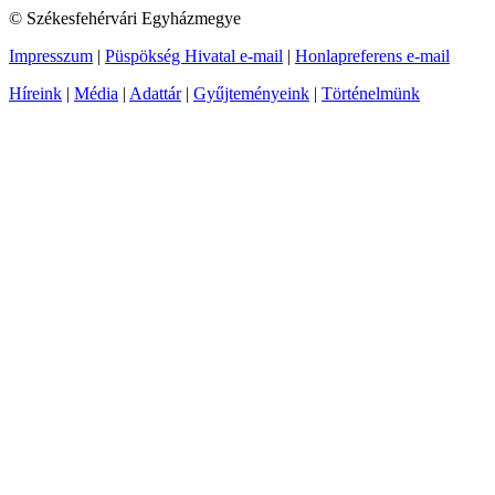
© Székesfehérvári Egyházmegye
Impresszum
|
Püspökség Hivatal e-mail
|
Honlapreferens e-mail
Híreink
|
Média
|
Adattár
|
Gyűjteményeink
|
Történelmünk