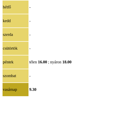
hétfő
-
kedd
-
szerda
-
csütörtök
-
péntek
télen
16.00
; nyáron
18.00
szombat
-
vasárnap
9.30