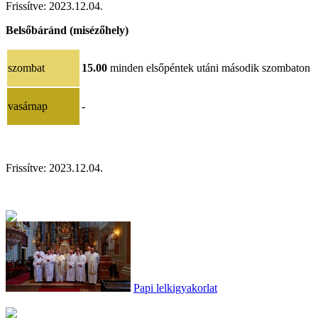
Frissítve:
2023.12.04.
Belsőbáránd (misézőhely)
szombat
15.00
minden elsőpéntek utáni második szombaton
vasárnap
-
Frissítve:
2023.12.04.
Papi lelkigyakorlat