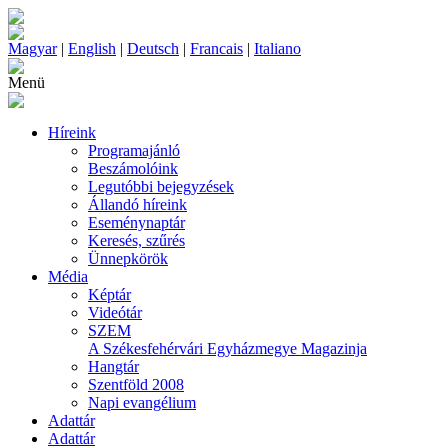
Magyar
|
English
|
Deutsch
|
Francais
|
Italiano
Menü
Híreink
Programajánló
Beszámolóink
Legutóbbi bejegyzések
Állandó híreink
Eseménynaptár
Keresés, szűrés
Ünnepkörök
Média
Képtár
Videótár
SZEM
A Székesfehérvári Egyházmegye Magazinja
Hangtár
Szentföld 2008
Napi evangélium
Adattár
Adattár