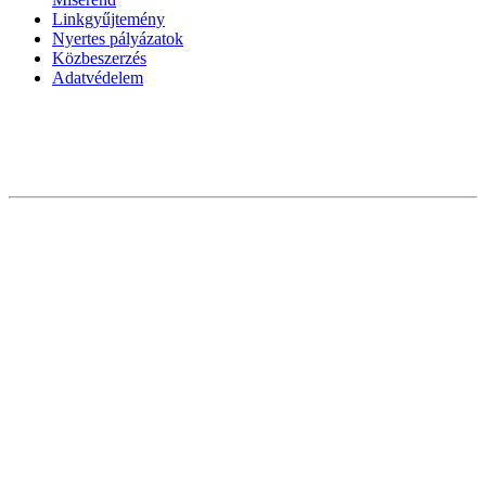
Linkgyűjtemény
Nyertes pályázatok
Közbeszerzés
Adatvédelem