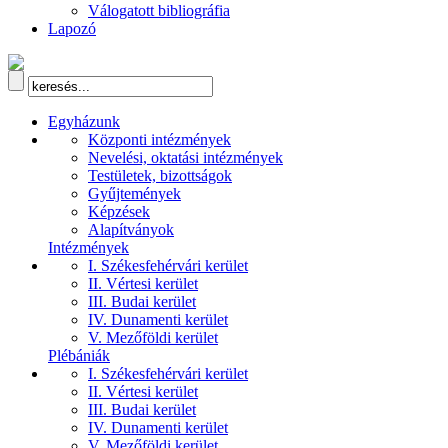
Válogatott bibliográfia
Lapozó
Egyházunk
Központi intézmények
Nevelési, oktatási intézmények
Testületek, bizottságok
Gyűjtemények
Képzések
Alapítványok
Intézmények
I. Székesfehérvári kerület
II. Vértesi kerület
III. Budai kerület
IV. Dunamenti kerület
V. Mezőföldi kerület
Plébániák
I. Székesfehérvári kerület
II. Vértesi kerület
III. Budai kerület
IV. Dunamenti kerület
V. Mezőföldi kerület