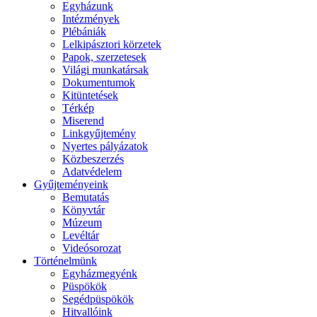
Egyházunk
Intézmények
Plébániák
Lelkipásztori körzetek
Papok, szerzetesek
Világi munkatársak
Dokumentumok
Kitüntetések
Térkép
Miserend
Linkgyűjtemény
Nyertes pályázatok
Közbeszerzés
Adatvédelem
Gyűjteményeink
Bemutatás
Könyvtár
Múzeum
Levéltár
Videósorozat
Történelmünk
Egyházmegyénk
Püspökök
Segédpüspökök
Hitvallóink