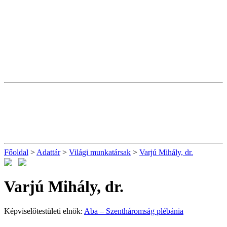
Főoldal
>
Adattár
>
Világi munkatársak
>
Varjú Mihály, dr.
Varjú Mihály, dr.
Képviselőtestületi elnök:
Aba – Szentháromság plébánia