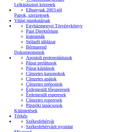
Lelkipásztori körzetek
Elhunytak 2003-tól
Papok, szerzetesek
Világi munkatársak
Egyházmegyei Törvénykönyv
Papi Direktórium
Iratminták
Stóladíj táblázat
Bérmarend
Dokumentumok
Apostoli protonotáriusok
Pápai prelátusok
Pápai káplánok
Címzetes kanonokok
Címzetes apátok
Címzetes prépostok
Érdemesült főesperesek
Érdemesült esperesek
Címzetes esperesek
Püspöki tanácsosok
Kitüntetések
Térkép
Székesfehérvár
Székesfehérvárit nyomtat
Miserend