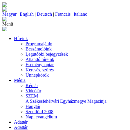
Magyar
|
English
|
Deutsch
|
Francais
|
Italiano
Menü
Híreink
Programajánló
Beszámolóink
Legutóbbi bejegyzések
Állandó híreink
Eseménynaptár
Keresés, szűrés
Ünnepkörök
Média
Képtár
Videótár
SZEM
A Székesfehérvári Egyházmegye Magazinja
Hangtár
Szentföld 2008
Napi evangélium
Adattár
Adattár