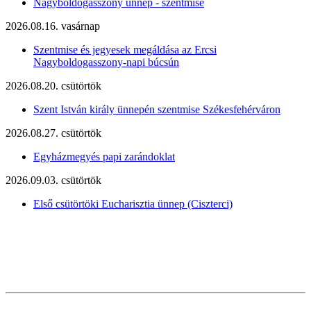
Nagyboldogasszony ünnep - szentmise
2026.08.16. vasárnap
Szentmise és jegyesek megáldása az Ercsi
Nagyboldogasszony-napi búcsún
2026.08.20. csütörtök
Szent István király ünnepén szentmise Székesfehérváron
2026.08.27. csütörtök
Egyházmegyés papi zarándoklat
2026.09.03. csütörtök
Első csütörtöki Eucharisztia ünnep (Ciszterci)