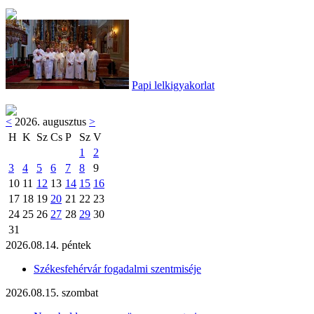
Papi lelkigyakorlat
<
2026. augusztus
>
H
K
Sz
Cs
P
Sz
V
1
2
3
4
5
6
7
8
9
10
11
12
13
14
15
16
17
18
19
20
21
22
23
24
25
26
27
28
29
30
31
2026.08.14. péntek
Székesfehérvár fogadalmi szentmiséje
2026.08.15. szombat