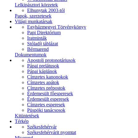
Lelkipásztori körzetek
Elhunytak 2003-tól
Papok, szerzetesek
Világi munkatársak
Egyházmegyei Törvénykönyv
Papi Direktórium
Iratminták
Stóladíj táblázat
Bérmarend
Dokumentumok
Apostoli protonotáriusok
Pápai prelátusok
Pápai káplánok
Címzetes kanonokok
Címzetes apátok
Címzetes prépostok
Érdemesült főesperesek
Érdemesült esperesek
Címzetes esperesek
Püspöki tanácsosok
Kitüntetések
Térkép
Székesfehérvár
Székesfehérvárit nyomtat
Miserend