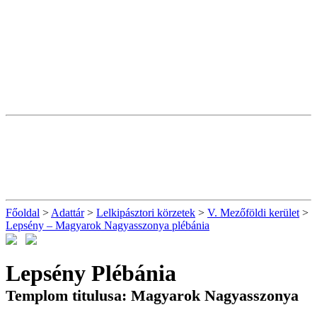
Főoldal
>
Adattár
>
Lelkipásztori körzetek
>
V. Mezőföldi kerület
>
Lepsény – Magyarok Nagyasszonya plébánia
Lepsény Plébánia
Templom titulusa: Magyarok Nagyasszonya