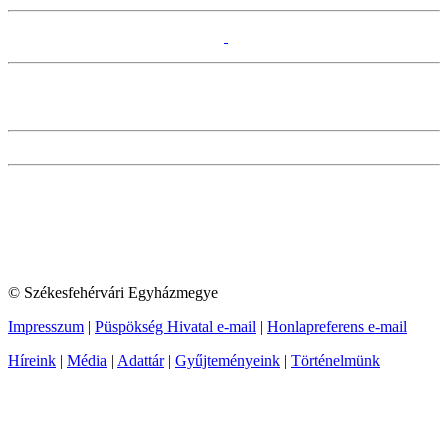
© Székesfehérvári Egyházmegye
Impresszum
|
Püspökség Hivatal e-mail
|
Honlapreferens e-mail
Híreink
|
Média
|
Adattár
|
Gyűjteményeink
|
Történelmünk