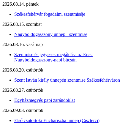
2026.08.14. péntek
Székesfehérvár fogadalmi szentmiséje
2026.08.15. szombat
Nagyboldogasszony ünnep - szentmise
2026.08.16. vasárnap
Szentmise és jegyesek megáldása az Ercsi
Nagyboldogasszony-napi búcsún
2026.08.20. csütörtök
Szent István király ünnepén szentmise Székesfehérváron
2026.08.27. csütörtök
Egyházmegyés papi zarándoklat
2026.09.03. csütörtök
Első csütörtöki Eucharisztia ünnep (Ciszterci)