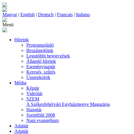
Magyar
|
English
|
Deutsch
|
Francais
|
Italiano
Menü
Híreink
Programajánló
Beszámolóink
Legutóbbi bejegyzések
Állandó híreink
Eseménynaptár
Keresés, szűrés
Ünnepkörök
Média
Képtár
Videótár
SZEM
A Székesfehérvári Egyházmegye Magazinja
Hangtár
Szentföld 2008
Napi evangélium
Adattár
Adattár