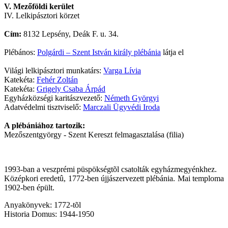
V. Mezőföldi kerület
IV. Lelkipásztori körzet
Cím:
8132 Lepsény, Deák F. u. 34.
Plébános:
Polgárdi – Szent István király plébánia
látja el
Világi lelkipásztori munkatárs:
Varga Lívia
Katekéta:
Fehér Zoltán
Katekéta:
Grigely Csaba Árpád
Egyházközségi karitászvezető:
Németh Györgyi
Adatvédelmi tisztviselő:
Marczali Ügyvédi Iroda
A plébániához tartozik:
Mezőszentgyörgy - Szent Kereszt felmagasztalása (filia)
1993-ban a veszprémi püspökségtõl csatolták egyházmegyénkhez.
Középkori eredetû, 1772-ben újjászervezett plébánia. Mai temploma
1902-ben épült.
Anyakönyvek: 1772-tõl
Historia Domus: 1944-1950