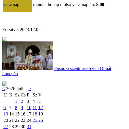
vasárnap
minden hónap utolsó vasárnapján:
8.00
Frissítve: 2023.12.02.
Püspöki szentmise Szent Donát
ünnepén
<
2026. július
>
H
K
Sz
Cs
P
Sz
V
1
2
3
4
5
6
7
8
9
10
11
12
13
14
15
16
17
18
19
20
21
22
23
24
25
26
27
28
29
30
31