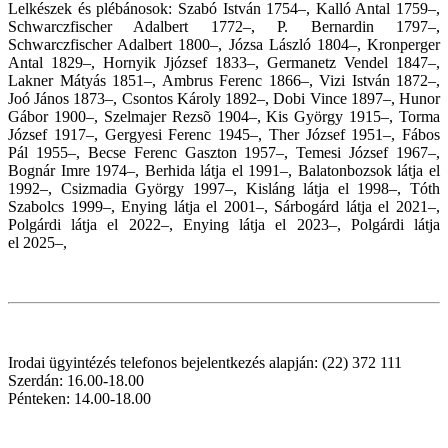
Lelkészek és plébánosok: Szabó István 1754–, Kalló Antal 1759–,
Schwarczfischer Adalbert 1772–, P. Bernardin 1797–,
Schwarczfischer Adalbert 1800–, Józsa László 1804–, Kronperger
Antal 1829–, Hornyik Jjózsef 1833–, Germanetz Vendel 1847–,
Lakner Mátyás 1851–, Ambrus Ferenc 1866–, Vizi István 1872–,
Joó János 1873–, Csontos Károly 1892–, Dobi Vince 1897–, Hunor
Gábor 1900–, Szelmajer Rezsõ 1904–, Kis György 1915–, Torma
József 1917–, Gergyesi Ferenc 1945–, Ther József 1951–, Fábos
Pál 1955–, Becse Ferenc Gaszton 1957–, Temesi József 1967–,
Bognár Imre 1974–, Berhida látja el 1991–, Balatonbozsok látja el
1992–, Csizmadia György 1997–, Kisláng látja el 1998–, Tóth
Szabolcs 1999–, Enying látja el 2001–, Sárbogárd látja el
2021
–,
Polgárdi látja el
2022
–,
Enying látja el 2023–, Polgárdi látja
el
2025–,
Irodai ügyintézés telefonos bejelentkezés alapján: (22) 372 111
Szerdán: 16.00-18.00
Pénteken: 14.00-18.00