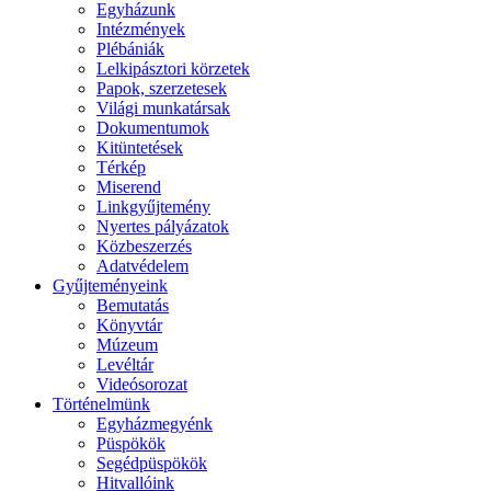
Egyházunk
Intézmények
Plébániák
Lelkipásztori körzetek
Papok, szerzetesek
Világi munkatársak
Dokumentumok
Kitüntetések
Térkép
Miserend
Linkgyűjtemény
Nyertes pályázatok
Közbeszerzés
Adatvédelem
Gyűjteményeink
Bemutatás
Könyvtár
Múzeum
Levéltár
Videósorozat
Történelmünk
Egyházmegyénk
Püspökök
Segédpüspökök
Hitvallóink