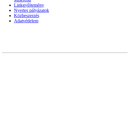
Linkgyűjtemény
Nyertes pályázatok
Közbeszerzés
Adatvédelem