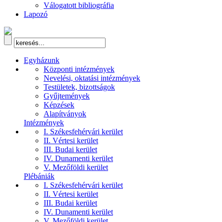
Válogatott bibliográfia
Lapozó
Egyházunk
Központi intézmények
Nevelési, oktatási intézmények
Testületek, bizottságok
Gyűjtemények
Képzések
Alapítványok
Intézmények
I. Székesfehérvári kerület
II. Vértesi kerület
III. Budai kerület
IV. Dunamenti kerület
V. Mezőföldi kerület
Plébániák
I. Székesfehérvári kerület
II. Vértesi kerület
III. Budai kerület
IV. Dunamenti kerület
V. Mezőföldi kerület