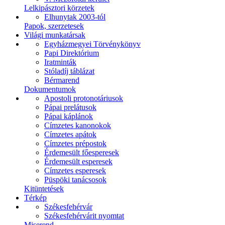
Lelkipásztori körzetek
Elhunytak 2003-tól
Papok, szerzetesek
Világi munkatársak
Egyházmegyei Törvénykönyv
Papi Direktórium
Iratminták
Stóladíj táblázat
Bérmarend
Dokumentumok
Apostoli protonotáriusok
Pápai prelátusok
Pápai káplánok
Címzetes kanonokok
Címzetes apátok
Címzetes prépostok
Érdemesült főesperesek
Érdemesült esperesek
Címzetes esperesek
Püspöki tanácsosok
Kitüntetések
Térkép
Székesfehérvár
Székesfehérvárit nyomtat
Miserend