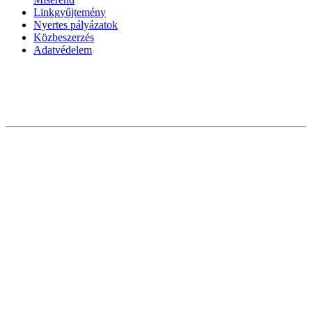
Linkgyűjtemény
Nyertes pályázatok
Közbeszerzés
Adatvédelem