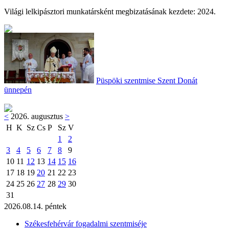
Világi lelkipásztori munkatársként megbizatásának kezdete: 2024.
Püspöki szentmise Szent Donát
ünnepén
<
2026. augusztus
>
H
K
Sz
Cs
P
Sz
V
1
2
3
4
5
6
7
8
9
10
11
12
13
14
15
16
17
18
19
20
21
22
23
24
25
26
27
28
29
30
31
2026.08.14. péntek
Székesfehérvár fogadalmi szentmiséje