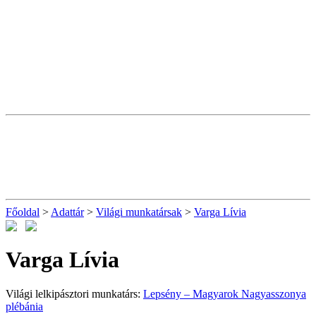
Főoldal
>
Adattár
>
Világi munkatársak
>
Varga Lívia
Varga Lívia
Világi lelkipásztori munkatárs:
Lepsény – Magyarok Nagyasszonya
plébánia