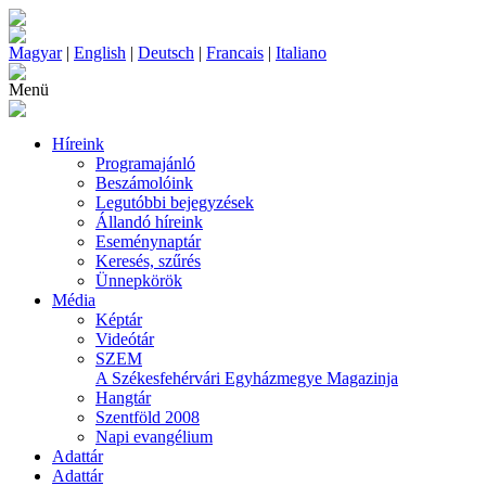
Magyar
|
English
|
Deutsch
|
Francais
|
Italiano
Menü
Híreink
Programajánló
Beszámolóink
Legutóbbi bejegyzések
Állandó híreink
Eseménynaptár
Keresés, szűrés
Ünnepkörök
Média
Képtár
Videótár
SZEM
A Székesfehérvári Egyházmegye Magazinja
Hangtár
Szentföld 2008
Napi evangélium
Adattár
Adattár