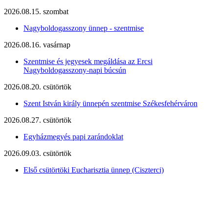
2026.08.15. szombat
Nagyboldogasszony ünnep - szentmise
2026.08.16. vasárnap
Szentmise és jegyesek megáldása az Ercsi
Nagyboldogasszony-napi búcsún
2026.08.20. csütörtök
Szent István király ünnepén szentmise Székesfehérváron
2026.08.27. csütörtök
Egyházmegyés papi zarándoklat
2026.09.03. csütörtök
Első csütörtöki Eucharisztia ünnep (Ciszterci)