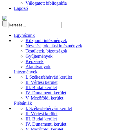
Válogatott bibliográfia
Lapozó
Egyházunk
Központi intézmények
Nevelési, oktatási intézmények
Testületek, bizottságok
Gyűjtemények
Képzések
Alapítványok
Intézmények
I. Székesfehérvári kerület
II. Vértesi kerület
III. Budai kerület
IV. Dunamenti kerület
V. Mezőföldi kerület
Plébániák
I. Székesfehérvári kerület
II. Vértesi kerület
III. Budai kerület
IV. Dunamenti kerület
V. Mezőföldi kerület