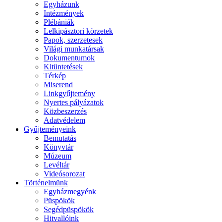
Egyházunk
Intézmények
Plébániák
Lelkipásztori körzetek
Papok, szerzetesek
Világi munkatársak
Dokumentumok
Kitüntetések
Térkép
Miserend
Linkgyűjtemény
Nyertes pályázatok
Közbeszerzés
Adatvédelem
Gyűjteményeink
Bemutatás
Könyvtár
Múzeum
Levéltár
Videósorozat
Történelmünk
Egyházmegyénk
Püspökök
Segédpüspökök
Hitvallóink