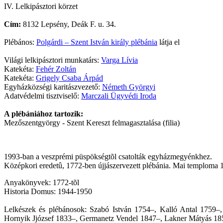
IV. Lelkipásztori körzet
Cím:
8132 Lepsény, Deák F. u. 34.
Plébános:
Polgárdi – Szent István király plébánia
látja el
Világi lelkipásztori munkatárs:
Varga Lívia
Katekéta:
Fehér Zoltán
Katekéta:
Grigely Csaba Árpád
Egyházközségi karitászvezető:
Németh Györgyi
Adatvédelmi tisztviselő:
Marczali Ügyvédi Iroda
A plébániához tartozik:
Mezőszentgyörgy - Szent Kereszt felmagasztalása (filia)
1993-ban a veszprémi püspökségtõl csatolták egyházmegyénkhez.
Középkori eredetû, 1772-ben újjászervezett plébánia. Mai temploma 
Anyakönyvek: 1772-tõl
Historia Domus: 1944-1950
Lelkészek és plébánosok: Szabó István 1754–, Kalló Antal 1759–,
Hornyik Jjózsef 1833–, Germanetz Vendel 1847–, Lakner Mátyás 18