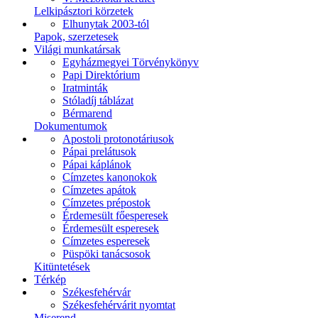
Lelkipásztori körzetek
Elhunytak 2003-tól
Papok, szerzetesek
Világi munkatársak
Egyházmegyei Törvénykönyv
Papi Direktórium
Iratminták
Stóladíj táblázat
Bérmarend
Dokumentumok
Apostoli protonotáriusok
Pápai prelátusok
Pápai káplánok
Címzetes kanonokok
Címzetes apátok
Címzetes prépostok
Érdemesült főesperesek
Érdemesült esperesek
Címzetes esperesek
Püspöki tanácsosok
Kitüntetések
Térkép
Székesfehérvár
Székesfehérvárit nyomtat
Miserend