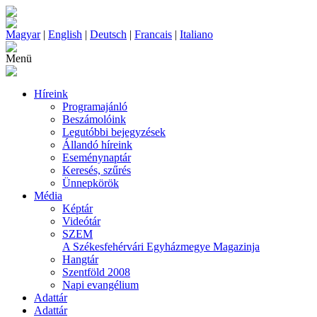
Magyar
|
English
|
Deutsch
|
Francais
|
Italiano
Menü
Híreink
Programajánló
Beszámolóink
Legutóbbi bejegyzések
Állandó híreink
Eseménynaptár
Keresés, szűrés
Ünnepkörök
Média
Képtár
Videótár
SZEM
A Székesfehérvári Egyházmegye Magazinja
Hangtár
Szentföld 2008
Napi evangélium
Adattár
Adattár