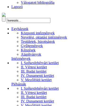
Válogatott bibliográfia
Lapozó
Egyházunk
Központi intézmények
Nevelési, oktatási intézmények
Testületek, bizottságok
Gyűjtemények
Képzések
Alapítványok
Intézmények
I. Székesfehérvári kerület
II. Vértesi kerület
III. Budai kerület
IV. Dunamenti kerület
V. Mezőföldi kerület
Plébániák
I. Székesfehérvári kerület
II. Vértesi kerület
III. Budai kerület
IV. Dunamenti kerület
V. Mezőföldi kerület