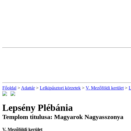
Főoldal
>
Adattár
>
Lelkipásztori körzetek
>
V. Mezőföldi kerület
>
L
Lepsény Plébánia
Templom titulusa: Magyarok Nagyasszonya
V. Mezőföldi kerület