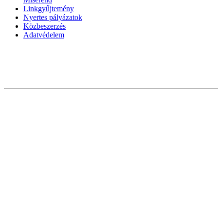
Linkgyűjtemény
Nyertes pályázatok
Közbeszerzés
Adatvédelem