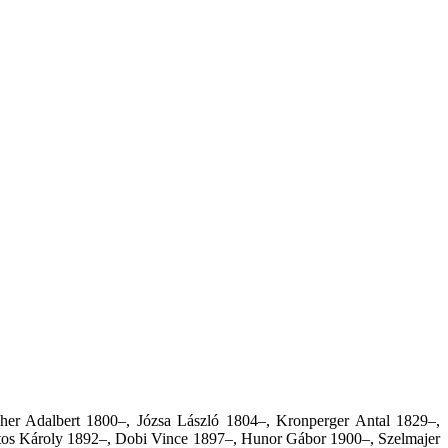
cher Adalbert 1800–, Józsa László 1804–, Kronperger Antal 1829–,
tos Károly 1892–, Dobi Vince 1897–, Hunor Gábor 1900–, Szelmajer