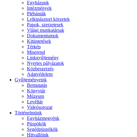
Egyházunk
Intézmények
Plébániák
Lelkipásztori körzetek
Papok, szerzetesek
Világi munkatársak
Dokumentumok
Kitüntetések
Térkép
Miserend
Linkgyűjtemény
Nyertes pályázatok
Közbeszerzés
Adatvédelem
Gyűjteményeink
Bemutatás
Könyvtár
Múzeum
Levéltár
Videósorozat
Történelmünk
Egyházmegyénk
Püspökök
Segédpüspökök
Hitvallóink