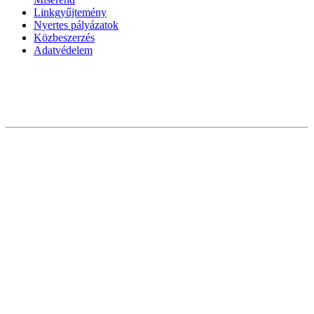
Linkgyűjtemény
Nyertes pályázatok
Közbeszerzés
Adatvédelem