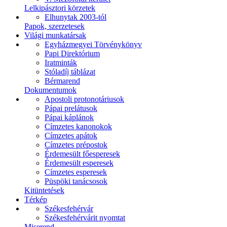
Lelkipásztori körzetek
Elhunytak 2003-tól
Papok, szerzetesek
Világi munkatársak
Egyházmegyei Törvénykönyv
Papi Direktórium
Iratminták
Stóladíj táblázat
Bérmarend
Dokumentumok
Apostoli protonotáriusok
Pápai prelátusok
Pápai káplánok
Címzetes kanonokok
Címzetes apátok
Címzetes prépostok
Érdemesült főesperesek
Érdemesült esperesek
Címzetes esperesek
Püspöki tanácsosok
Kitüntetések
Térkép
Székesfehérvár
Székesfehérvárit nyomtat
Miserend