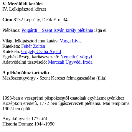
V. Mezőföldi kerület
IV. Lelkipásztori körzet
Cím:
8132 Lepsény, Deák F. u. 34.
Plébános:
Polgárdi – Szent István király plébánia
látja el
Világi lelkipásztori munkatárs:
Varga Lívia
Katekéta:
Fehér Zoltán
Katekéta:
Grigely Csaba Árpád
Egyházközségi karitászvezető:
Németh Györgyi
Adatvédelmi tisztviselő:
Marczali Ügyvédi Iroda
A plébániához tartozik:
Mezőszentgyörgy - Szent Kereszt felmagasztalása (filia)
1993-ban a veszprémi püspökségtõl csatolták egyházmegyénkhez.
Középkori eredetû, 1772-ben újjászervezett plébánia. Mai temploma
1902-ben épült.
Anyakönyvek: 1772-tõl
Historia Domus: 1944-1950