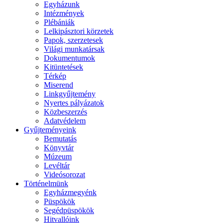
Egyházunk
Intézmények
Plébániák
Lelkipásztori körzetek
Papok, szerzetesek
Világi munkatársak
Dokumentumok
Kitüntetések
Térkép
Miserend
Linkgyűjtemény
Nyertes pályázatok
Közbeszerzés
Adatvédelem
Gyűjteményeink
Bemutatás
Könyvtár
Múzeum
Levéltár
Videósorozat
Történelmünk
Egyházmegyénk
Püspökök
Segédpüspökök
Hitvallóink