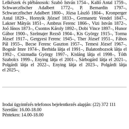
Lelkészek és plébánosok: Szabó István 1754–, Kalló Antal 1759–,
Schwarczfischer Adalbert 1772–, P. Bernardin 1797–,
Schwarczfischer Adalbert 1800–, Józsa László 1804–, Kronperger
Antal 1829–, Hornyik Jjózsef 1833–, Germanetz Vendel 1847–,
Lakner Mátyás 1851–, Ambrus Ferenc 1866–, Vizi István 1872–,
Joó János 1873–, Csontos Károly 1892–, Dobi Vince 1897–, Hunor
Gábor 1900–, Szelmajer Rezsõ 1904–, Kis György 1915–, Torma
József 1917–, Gergyesi Ferenc 1945–, Ther József 1951–, Fábos
Pál 1955–, Becse Ferenc Gaszton 1957–, Temesi József 1967–,
Bognár Imre 1974–, Berhida látja el 1991–, Balatonbozsok látja el
1992–, Csizmadia György 1997–, Kisláng látja el 1998–, Tóth
Szabolcs 1999–, Enying látja el 2001–, Sárbogárd látja el
2021
–,
Polgárdi látja el
2022
–,
Enying látja el 2023–, Polgárdi látja
el
2025–,
Irodai ügyintézés telefonos bejelentkezés alapján: (22) 372 111
Szerdán: 16.00-18.00
Pénteken: 14.00-18.00