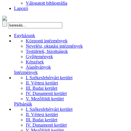
Válogatott bibliográfia
Lapozó
Egyházunk
Központi intézmények
Nevelési, oktatási intézmények
Testületek, bizottságok
Gyűjtemények
Képzések
Alapítványok
Intézmények
I. Székesfehérvári kerület
II. Vértesi kerület
III. Budai kerület
IV. Dunamenti kerület
V. Mezőföldi kerület
Plébániák
I. Székesfehérvári kerület
II. Vértesi kerület
III. Budai kerület
IV. Dunamenti kerület
V. Mezőföldi kerület