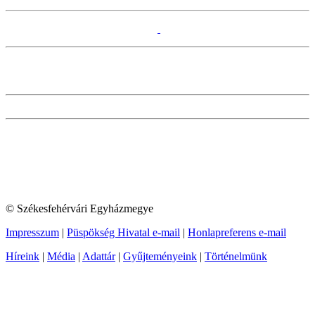
© Székesfehérvári Egyházmegye
Impresszum
|
Püspökség Hivatal e-mail
|
Honlapreferens e-mail
Híreink
|
Média
|
Adattár
|
Gyűjteményeink
|
Történelmünk