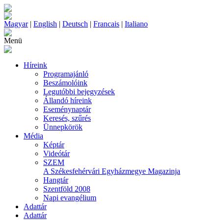
Magyar
|
English
|
Deutsch
|
Francais
|
Italiano
Menü
Híreink
Programajánló
Beszámolóink
Legutóbbi bejegyzések
Állandó híreink
Eseménynaptár
Keresés, szűrés
Ünnepkörök
Média
Képtár
Videótár
SZEM
A Székesfehérvári Egyházmegye Magazinja
Hangtár
Szentföld 2008
Napi evangélium
Adattár
Adattár