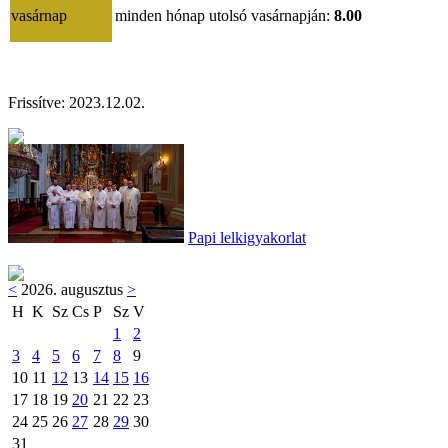
vasárnap
minden hónap utolsó vasárnapján:
8.00
Frissítve: 2023.12.02.
Papi lelkigyakorlat
<
2026. augusztus
>
H
K
Sz
Cs
P
Sz
V
1
2
3
4
5
6
7
8
9
10
11
12
13
14
15
16
17
18
19
20
21
22
23
24
25
26
27
28
29
30
31