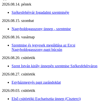
2026.08.14. péntek
Székesfehérvár fogadalmi szentmiséje
2026.08.15. szombat
Nagyboldogasszony ünnep - szentmise
2026.08.16. vasárnap
Szentmise és jegyesek megáldása az Ercsi
Nagyboldogasszony-napi búcsún
2026.08.20. csütörtök
Szent István király ünnepén szentmise Székesfehérváron
2026.08.27. csütörtök
Egyházmegyés papi zarándoklat
2026.09.03. csütörtök
Első csütörtöki Eucharisztia ünnep (Ciszterci)