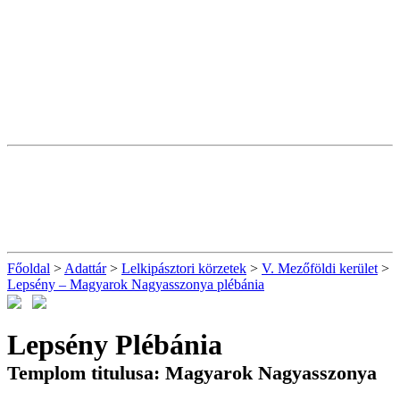
Főoldal
>
Adattár
>
Lelkipásztori körzetek
>
V. Mezőföldi kerület
>
Lepsény – Magyarok Nagyasszonya plébánia
Lepsény Plébánia
Templom titulusa: Magyarok Nagyasszonya