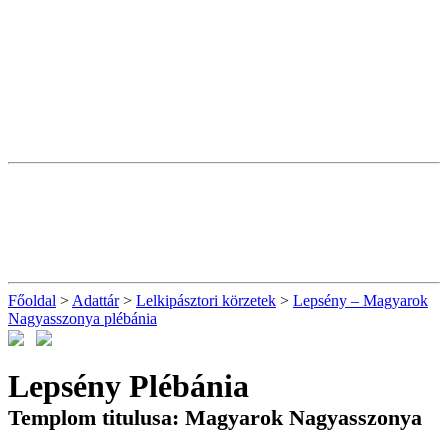
Főoldal
>
Adattár
>
Lelkipásztori körzetek
>
Lepsény – Magyarok
Nagyasszonya plébánia
Lepsény Plébánia
Templom titulusa: Magyarok Nagyasszonya