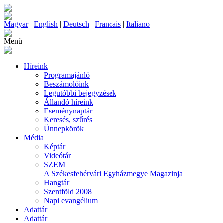
Magyar
|
English
|
Deutsch
|
Francais
|
Italiano
Menü
Híreink
Programajánló
Beszámolóink
Legutóbbi bejegyzések
Állandó híreink
Eseménynaptár
Keresés, szűrés
Ünnepkörök
Média
Képtár
Videótár
SZEM
A Székesfehérvári Egyházmegye Magazinja
Hangtár
Szentföld 2008
Napi evangélium
Adattár
Adattár