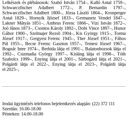
Lelkészek és plébánosok: Szabó István 1754–, Kalló Antal 1759–,
Schwarczfischer Adalbert 1772–, P. Bernardin 1797–,
Schwarczfischer Adalbert 1800–, Józsa László 1804–, Kronperger
Antal 1829–, Hornyik Jjózsef 1833–, Germanetz Vendel 1847–,
Lakner Mátyás 1851–, Ambrus Ferenc 1866–, Vizi István 1872–,
Joó János 1873–, Csontos Károly 1892–, Dobi Vince 1897–, Hunor
Gábor 1900–, Szelmajer Rezsõ 1904–, Kis György 1915–, Torma
József 1917–, Gergyesi Ferenc 1945–, Ther József 1951–, Fábos
Pál 1955–, Becse Ferenc Gaszton 1957–, Temesi József 1967–,
Bognár Imre 1974–, Berhida látja el 1991–, Balatonbozsok látja el
1992–, Csizmadia György 1997–, Kisláng látja el 1998–, Tóth
Szabolcs 1999–, Enying látja el 2001–, Sárbogárd látja el
2021
–,
Polgárdi látja el
2022
–,
Enying látja el 2023–, Polgárdi látja
el
2025–,
Irodai ügyintézés telefonos bejelentkezés alapján: (22) 372 111
Szerdán: 16.00-18.00
Pénteken: 14.00-18.00