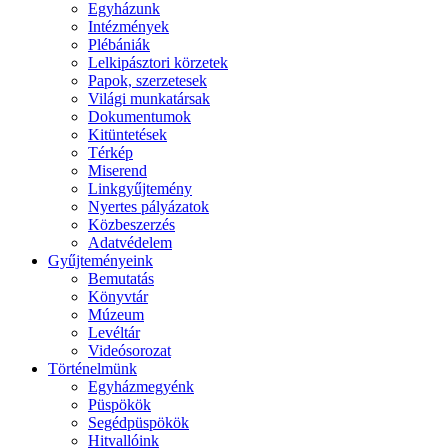
Egyházunk
Intézmények
Plébániák
Lelkipásztori körzetek
Papok, szerzetesek
Világi munkatársak
Dokumentumok
Kitüntetések
Térkép
Miserend
Linkgyűjtemény
Nyertes pályázatok
Közbeszerzés
Adatvédelem
Gyűjteményeink
Bemutatás
Könyvtár
Múzeum
Levéltár
Videósorozat
Történelmünk
Egyházmegyénk
Püspökök
Segédpüspökök
Hitvallóink