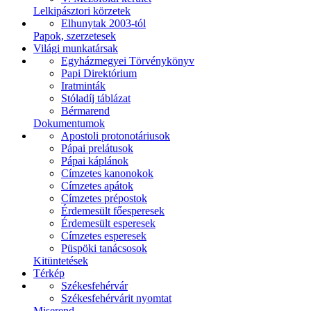
Lelkipásztori körzetek
Elhunytak 2003-tól
Papok, szerzetesek
Világi munkatársak
Egyházmegyei Törvénykönyv
Papi Direktórium
Iratminták
Stóladíj táblázat
Bérmarend
Dokumentumok
Apostoli protonotáriusok
Pápai prelátusok
Pápai káplánok
Címzetes kanonokok
Címzetes apátok
Címzetes prépostok
Érdemesült főesperesek
Érdemesült esperesek
Címzetes esperesek
Püspöki tanácsosok
Kitüntetések
Térkép
Székesfehérvár
Székesfehérvárit nyomtat
Miserend