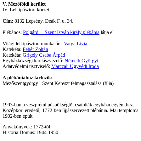
V. Mezőföldi kerület
IV. Lelkipásztori körzet
Cím:
8132 Lepsény, Deák F. u. 34.
Plébános:
Polgárdi – Szent István király plébánia
látja el
Világi lelkipásztori munkatárs:
Varga Lívia
Katekéta:
Fehér Zoltán
Katekéta:
Grigely Csaba Árpád
Egyházközségi karitászvezető:
Németh Györgyi
Adatvédelmi tisztviselő:
Marczali Ügyvédi Iroda
A plébániához tartozik:
Mezőszentgyörgy - Szent Kereszt felmagasztalása (filia)
1993-ban a veszprémi püspökségtõl csatolták egyházmegyénkhez.
Középkori eredetû, 1772-ben újjászervezett plébánia. Mai temploma
1902-ben épült.
Anyakönyvek: 1772-tõl
Historia Domus: 1944-1950