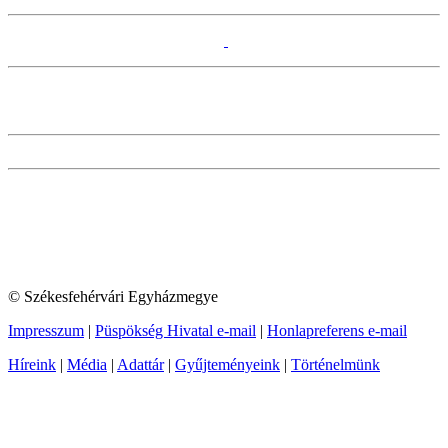
© Székesfehérvári Egyházmegye
Impresszum
|
Püspökség Hivatal e-mail
|
Honlapreferens e-mail
Híreink
|
Média
|
Adattár
|
Gyűjteményeink
|
Történelmünk