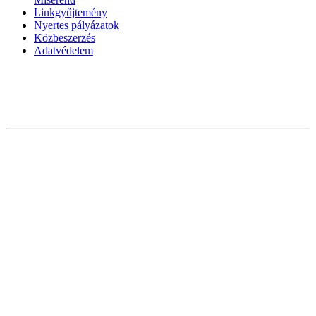
Linkgyűjtemény
Nyertes pályázatok
Közbeszerzés
Adatvédelem