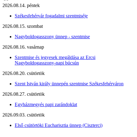
2026.08.14. péntek
Székesfehérvár fogadalmi szentmiséje
2026.08.15. szombat
Nagyboldogasszony ünnep - szentmise
2026.08.16. vasárnap
Szentmise és jegyesek megáldása az Ercsi
Nagyboldogasszony-napi búcsún
2026.08.20. csütörtök
Szent István király ünnepén szentmise Székesfehérváron
2026.08.27. csütörtök
Egyházmegyés papi zarándoklat
2026.09.03. csütörtök
Első csütörtöki Eucharisztia ünnep (Ciszterci)