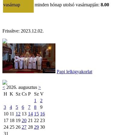
vasárnap
minden hónap utolsó vasárnapján:
8.00
Frissítve: 2023.12.02.
Papi lelkigyakorlat
<
2026. augusztus
>
H
K
Sz
Cs
P
Sz
V
1
2
3
4
5
6
7
8
9
10
11
12
13
14
15
16
17
18
19
20
21
22
23
24
25
26
27
28
29
30
31