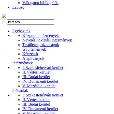
Válogatott bibliográfia
Lapozó
Egyházunk
Központi intézmények
Nevelési, oktatási intézmények
Testületek, bizottságok
Gyűjtemények
Képzések
Alapítványok
Intézmények
I. Székesfehérvári kerület
II. Vértesi kerület
III. Budai kerület
IV. Dunamenti kerület
V. Mezőföldi kerület
Plébániák
I. Székesfehérvári kerület
II. Vértesi kerület
III. Budai kerület
IV. Dunamenti kerület
V. Mezőföldi kerület