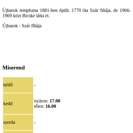
Újbarok temploma 1881-ben épült. 1770 óta Szár filiája, de 1966-
1969 közt Bicske látta el.
Újbarok - Szár fíliája
Miserend
hétfő
-
nyáron:
17.00
kedd
télen:
16.00
szerda
-