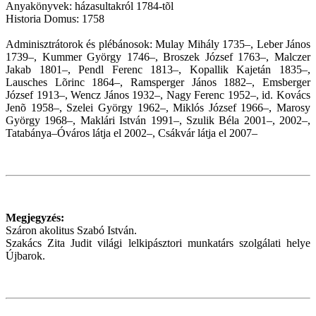
Anyakönyvek: házasultakról 1784-tõl
Historia Domus: 1758
Adminisztrátorok és plébánosok: Mulay Mihály 1735–, Leber János
1739–, Kummer György 1746–, Broszek József 1763–, Malczer
Jakab 1801–, Pendl Ferenc 1813–, Kopallik Kajetán 1835–,
Lausches Lõrinc 1864–, Ramsperger János 1882–, Emsberger
József 1913–, Wencz János 1932–, Nagy Ferenc 1952–, id. Kovács
Jenõ 1958–, Szelei György 1962–, Miklós József 1966–, Marosy
György 1968–, Maklári István 1991–, Szulik Béla 2001–, 2002–,
Tatabánya–Óváros látja el 2002–, Csákvár látja el 2007–
Megjegyzés:
Száron akolitus Szabó István.
Szakács Zita Judit világi lelkipásztori munkatárs szolgálati helye
Újbarok.