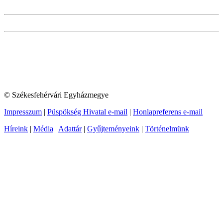
© Székesfehérvári Egyházmegye
Impresszum
|
Püspökség Hivatal e-mail
|
Honlapreferens e-mail
Híreink
|
Média
|
Adattár
|
Gyűjteményeink
|
Történelmünk