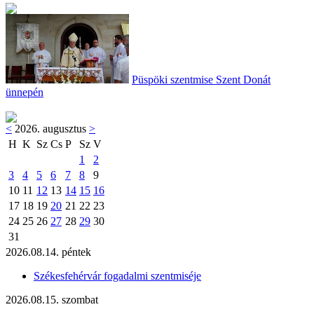
Püspöki szentmise Szent Donát
ünnepén
<
2026. augusztus
>
H
K
Sz
Cs
P
Sz
V
1
2
3
4
5
6
7
8
9
10
11
12
13
14
15
16
17
18
19
20
21
22
23
24
25
26
27
28
29
30
31
2026.08.14. péntek
Székesfehérvár fogadalmi szentmiséje
2026.08.15. szombat