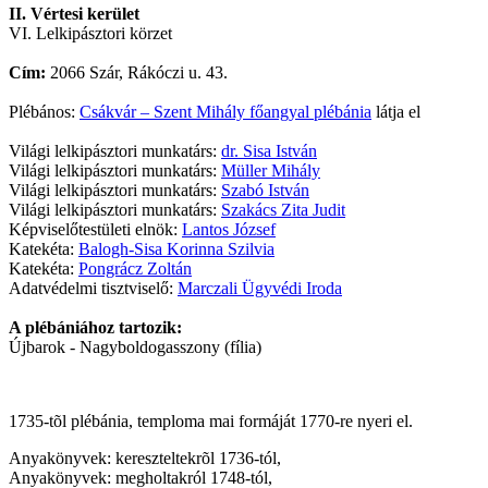
II. Vértesi kerület
VI. Lelkipásztori körzet
Cím:
2066 Szár, Rákóczi u. 43.
Plébános:
Csákvár – Szent Mihály főangyal plébánia
látja el
Világi lelkipásztori munkatárs:
dr. Sisa István
Világi lelkipásztori munkatárs:
Müller Mihály
Világi lelkipásztori munkatárs:
Szabó István
Világi lelkipásztori munkatárs:
Szakács Zita Judit
Képviselőtestületi elnök:
Lantos József
Katekéta:
Balogh-Sisa Korinna Szilvia
Katekéta:
Pongrácz Zoltán
Adatvédelmi tisztviselő:
Marczali Ügyvédi Iroda
A plébániához tartozik:
Újbarok - Nagyboldogasszony (fília)
1735-tõl plébánia, temploma mai formáját 1770-re nyeri el.
Anyakönyvek: kereszteltekrõl 1736-tól,
Anyakönyvek: megholtakról 1748-tól,