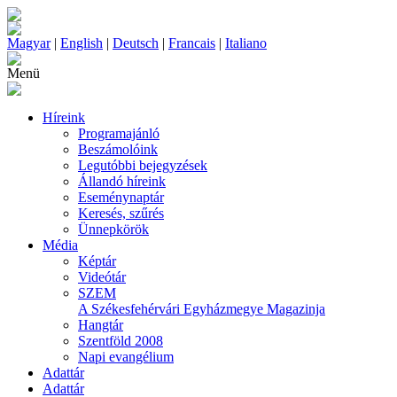
Magyar
|
English
|
Deutsch
|
Francais
|
Italiano
Menü
Híreink
Programajánló
Beszámolóink
Legutóbbi bejegyzések
Állandó híreink
Eseménynaptár
Keresés, szűrés
Ünnepkörök
Média
Képtár
Videótár
SZEM
A Székesfehérvári Egyházmegye Magazinja
Hangtár
Szentföld 2008
Napi evangélium
Adattár
Adattár