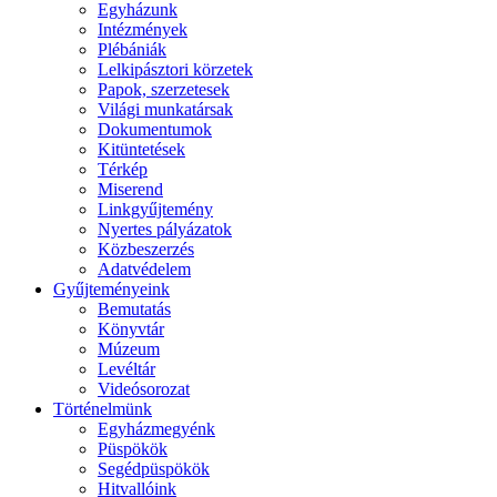
Egyházunk
Intézmények
Plébániák
Lelkipásztori körzetek
Papok, szerzetesek
Világi munkatársak
Dokumentumok
Kitüntetések
Térkép
Miserend
Linkgyűjtemény
Nyertes pályázatok
Közbeszerzés
Adatvédelem
Gyűjteményeink
Bemutatás
Könyvtár
Múzeum
Levéltár
Videósorozat
Történelmünk
Egyházmegyénk
Püspökök
Segédpüspökök
Hitvallóink