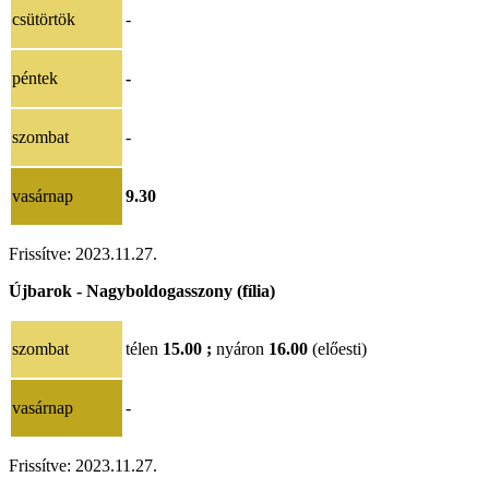
csütörtök
-
péntek
-
szombat
-
vasárnap
9.30
Frissítve:
2023.11.27.
Újbarok - Nagyboldogasszony (fília)
szombat
télen
15.00 ;
nyáron
16.00
(előesti)
vasárnap
-
Frissítve:
2023.11.27.