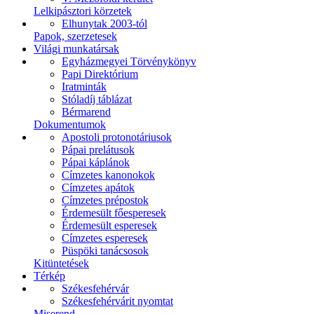
Lelkipásztori körzetek
Elhunytak 2003-tól
Papok, szerzetesek
Világi munkatársak
Egyházmegyei Törvénykönyv
Papi Direktórium
Iratminták
Stóladíj táblázat
Bérmarend
Dokumentumok
Apostoli protonotáriusok
Pápai prelátusok
Pápai káplánok
Címzetes kanonokok
Címzetes apátok
Címzetes prépostok
Érdemesült főesperesek
Érdemesült esperesek
Címzetes esperesek
Püspöki tanácsosok
Kitüntetések
Térkép
Székesfehérvár
Székesfehérvárit nyomtat
Miserend