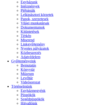
Egyházunk
Intézmények
Plébániák
Lelkipásztori körzetek
Papok, szerzetesek
Világi munkatársak
Dokumentumok
Kitüntetések
Térkép
Miserend
Linkgyűjtemény
Nyertes pályázatok
Közbeszerzés
Adatvédelem
Gyűjteményeink
Bemutatás
Könyvtár
Múzeum
Levéltár
Videósorozat
Történelmünk
Egyházmegyénk
Püspökök
Segédpüspökök
Hitvallóink