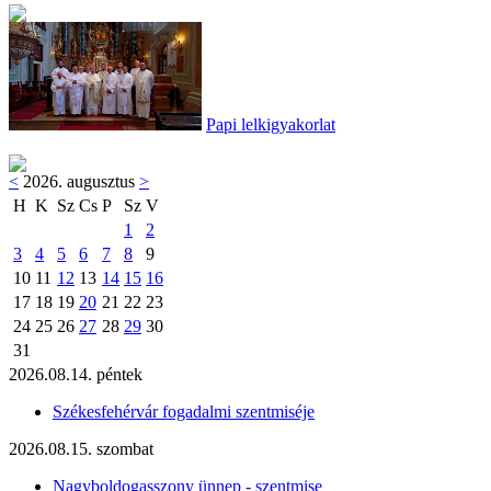
Papi lelkigyakorlat
<
2026. augusztus
>
H
K
Sz
Cs
P
Sz
V
1
2
3
4
5
6
7
8
9
10
11
12
13
14
15
16
17
18
19
20
21
22
23
24
25
26
27
28
29
30
31
2026.08.14. péntek
Székesfehérvár fogadalmi szentmiséje
2026.08.15. szombat
Nagyboldogasszony ünnep - szentmise