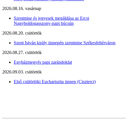
2026.08.16. vasárnap
Szentmise és jegyesek megáldása az Ercsi
Nagyboldogasszony-napi búcsún
2026.08.20. csütörtök
Szent István király ünnepén szentmise Székesfehérváron
2026.08.27. csütörtök
Egyházmegyés papi zarándoklat
2026.09.03. csütörtök
Első csütörtöki Eucharisztia ünnep (Ciszterci)