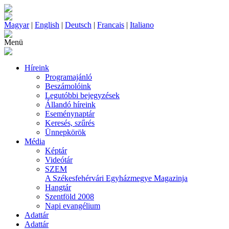
Magyar
|
English
|
Deutsch
|
Francais
|
Italiano
Menü
Híreink
Programajánló
Beszámolóink
Legutóbbi bejegyzések
Állandó híreink
Eseménynaptár
Keresés, szűrés
Ünnepkörök
Média
Képtár
Videótár
SZEM
A Székesfehérvári Egyházmegye Magazinja
Hangtár
Szentföld 2008
Napi evangélium
Adattár
Adattár