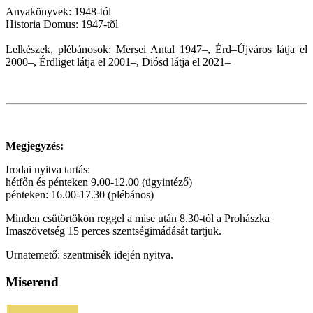
Anyakönyvek: 1948-tól
Historia Domus: 1947-tõl
Lelkészek, plébánosok: Mersei Antal 1947–, Érd–Újváros látja el
2000–, Érdliget látja el 2001
–
,
Diósd látja el 2021
–
Megjegyzés:
Irodai nyitva tartás:
hétfőn és pénteken 9.00-12.00 (ügyintéző)
pénteken: 16.00-17.30 (plébános)
Minden csütörtökön reggel a mise után 8.30-tól a Prohászka
Imaszövetség 15 perces szentségimádását tartjuk.
Urnatemető: szentmisék idején nyitva.
Miserend