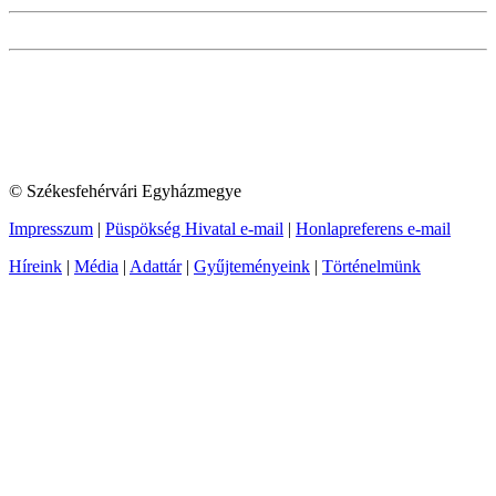
© Székesfehérvári Egyházmegye
Impresszum
|
Püspökség Hivatal e-mail
|
Honlapreferens e-mail
Híreink
|
Média
|
Adattár
|
Gyűjteményeink
|
Történelmünk