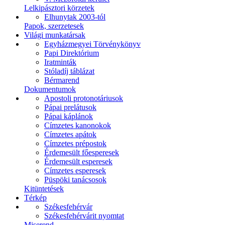
Lelkipásztori körzetek
Elhunytak 2003-tól
Papok, szerzetesek
Világi munkatársak
Egyházmegyei Törvénykönyv
Papi Direktórium
Iratminták
Stóladíj táblázat
Bérmarend
Dokumentumok
Apostoli protonotáriusok
Pápai prelátusok
Pápai káplánok
Címzetes kanonokok
Címzetes apátok
Címzetes prépostok
Érdemesült főesperesek
Érdemesült esperesek
Címzetes esperesek
Püspöki tanácsosok
Kitüntetések
Térkép
Székesfehérvár
Székesfehérvárit nyomtat
Miserend