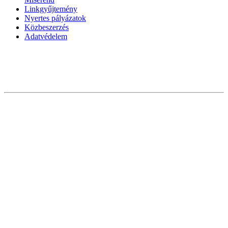
Linkgyűjtemény
Nyertes pályázatok
Közbeszerzés
Adatvédelem