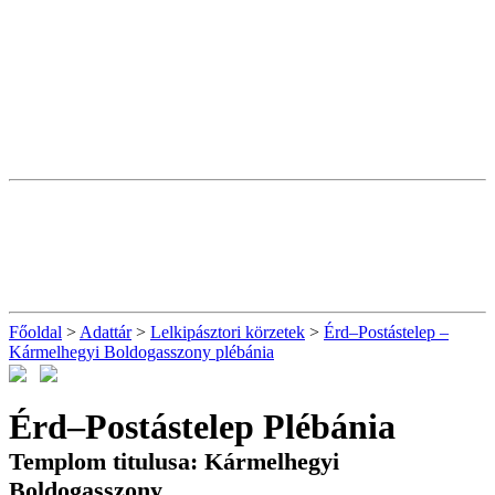
Főoldal
>
Adattár
>
Lelkipásztori körzetek
>
Érd–Postástelep –
Kármelhegyi Boldogasszony plébánia
Érd–Postástelep Plébánia
Templom titulusa: Kármelhegyi
Boldogasszony