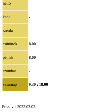
hétfő
-
kedd
-
szerda
-
csütörtök
8.00
péntek
8.00
szombat
-
vasárnap
9.30 ; 18.00
Frissítve: 2022.03.02.