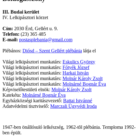
III. Budai kerület
IV. Lelkipásztori körzet
Cím:
2030 Érd, Gellért u. 9.
Telefon:
(23) 365 485
E-mail:
postasplebania@gmail.com
Plébános:
Diósd – Szent Gellért plébánia
látja el
Világi lelkipásztori munkatárs:
Eskulics György
Világi lelkipásztori munkatárs:
Fótyék József
Világi lelkipásztori munkatárs:
Harkai István
Világi lelkipásztori munkatárs:
Molnár Károly Zsolt
Világi lelkipásztori munkatárs:
Molnárné Bognár Éva
Képviselőtestületi elnök:
Molnár Károly Zsolt
Katekéta:
Molnárné Bognár Éva
Egyházközségi karitászvezető:
Battai Istvánné
Adatvédelmi tisztviselő:
Marczali Ügyvédi Iroda
1947-ben önállósuló lelkészség, 1962-tõl plébánia. Temploma 1992-
ben épült.