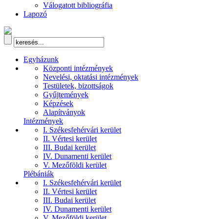
Válogatott bibliográfia
Lapozó
Egyházunk
Központi intézmények
Nevelési, oktatási intézmények
Testületek, bizottságok
Gyűjtemények
Képzések
Alapítványok
Intézmények
I. Székesfehérvári kerület
II. Vértesi kerület
III. Budai kerület
IV. Dunamenti kerület
V. Mezőföldi kerület
Plébániák
I. Székesfehérvári kerület
II. Vértesi kerület
III. Budai kerület
IV. Dunamenti kerület
V. Mezőföldi kerület