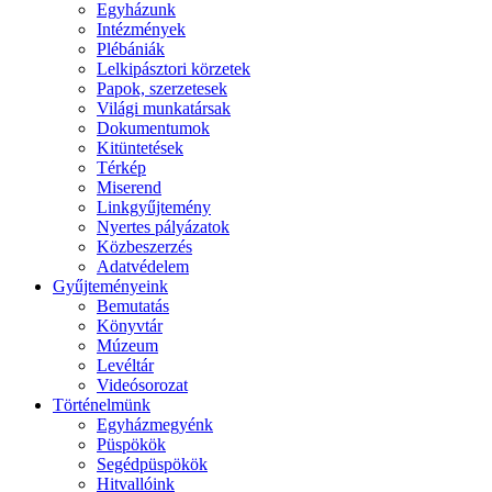
Egyházunk
Intézmények
Plébániák
Lelkipásztori körzetek
Papok, szerzetesek
Világi munkatársak
Dokumentumok
Kitüntetések
Térkép
Miserend
Linkgyűjtemény
Nyertes pályázatok
Közbeszerzés
Adatvédelem
Gyűjteményeink
Bemutatás
Könyvtár
Múzeum
Levéltár
Videósorozat
Történelmünk
Egyházmegyénk
Püspökök
Segédpüspökök
Hitvallóink