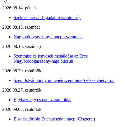
31
2026.08.14. péntek
Székesfehérvár fogadalmi szentmiséje
2026.08.15. szombat
Nagyboldogasszony ünnep - szentmise
2026.08.16. vasárnap
Szentmise és jegyesek megáldása az Ercsi
Nagyboldogasszony-napi búcsún
2026.08.20. csütörtök
Szent István király ünnepén szentmise Székesfehérváron
2026.08.27. csütörtök
Egyházmegyés papi zarándoklat
2026.09.03. csütörtök
Első csütörtöki Eucharisztia ünnep (Ciszterci)