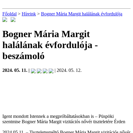
Főoldal
>
Híreink
>
Bogner Mária Margit halálának évfordulója
Bogner Mária Margit
halálának évfordulója
-
beszámoló
2024. 05. 11. |
| 2024. 05. 12.
Igent mondott Istennek a megpróbáltatásokban is – Püspöki
szentmise Bogner Mária Margit vizitációs nővér tiszteletére Érden
2024.05.11. – Tiszteletreméltó Bogner Mária Margit vizitációs nővér