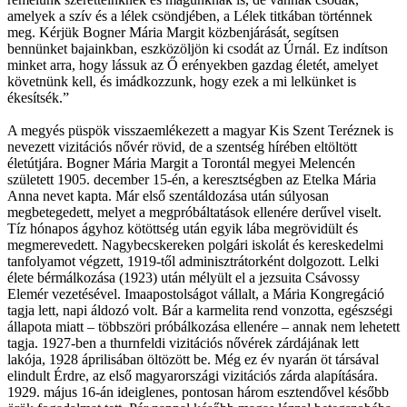
amelyek a szív és a lélek csöndjében, a Lélek titkában történnek
meg. Kérjük Bogner Mária Margit közbenjárását, segítsen
bennünket bajainkban, eszközöljön ki csodát az Úrnál. Ez indítson
minket arra, hogy lássuk az Ő erényekben gazdag életét, amelyet
követnünk kell, és imádkozzunk, hogy ezek a mi lelkünket is
ékesítsék.”
A megyés püspök visszaemlékezett a magyar Kis Szent Teréznek is
nevezett vizitációs nővér rövid, de a szentség hírében eltöltött
életútjára. Bogner Mária Margit a Torontál megyei Melencén
született 1905. december 15-én, a keresztségben az Etelka Mária
Anna nevet kapta. Már első szentáldozása után súlyosan
megbetegedett, melyet a megpróbáltatások ellenére derűvel viselt.
Tíz hónapos ágyhoz kötöttség után egyik lába megrövidült és
megmerevedett. Nagybecskereken polgári iskolát és kereskedelmi
tanfolyamot végzett, 1919-től adminisztrátorként dolgozott. Lelki
élete bérmálkozása (1923) után mélyült el a jezsuita Csávossy
Elemér vezetésével. Imaapostolságot vállalt, a Mária Kongregáció
tagja lett, napi áldozó volt. Bár a karmelita rend vonzotta, egészségi
állapota miatt – többszöri próbálkozása ellenére – annak nem lehetett
tagja. 1927-ben a thurnfeldi vizitációs nővérek zárdájának lett
lakója, 1928 áprilisában öltözött be. Még ez év nyarán öt társával
elindult Érdre, az első magyarországi vizitációs zárda alapítására.
1929. május 16-án ideiglenes, pontosan három esztendővel később