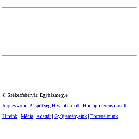
© Székesfehérvári Egyházmegye
Impresszum
|
Püspökség Hivatal e-mail
|
Honlapreferens e-mail
Híreink
|
Média
|
Adattár
|
Gyűjteményeink
|
Történelmünk