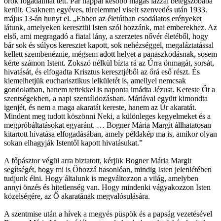
örök fogadalmat tett. Pár nappal később magas lázzal betegszobába
került. Csaknem egyéves, türelemmel viselt szenvedés után 1933.
május 13-án hunyt el. „Ebben az életútban csodálatos erényeket
látunk, amelyeken keresztül Isten szól hozzánk, mai emberekhez. Az
első, ami megragadó a fiatal lány, a szerzetes nővér életéből, hogy
bár sok és súlyos keresztet kapott, sok nehézséggel, megaláztatással
kellett szembenéznie, mégsem adott helyet a panaszkodásnak, sosem
kérte számon Istent. Zokszó nélkül bízta rá az Úrra önmagát, sorsát,
hivatását, és elfogadta Krisztus keresztjéből az őrá eső részt. És
kiemelhetjük eucharisztikus lelkületét is, amellyel nemcsak
gondolatban, hanem tettekkel is naponta imádta Jézust. Kereste Őt a
szentségekben, a napi szentáldozásban. Máriával együtt kimondta
igenjét, és nem a maga akaratát kereste, hanem az Úr akaratát.
Mindent meg tudott köszönni Neki, a különleges kegyelmeket és a
megpróbáltatásokat egyaránt. … Bogner Mária Margit állhatatosan
kitartott hivatása elfogadásában, amely példakép ma is, amikor olyan
sokan elhagyják Istentől kapott hivatásukat.”
A főpásztor végül arra biztatott, kérjük Bogner Mária Margit
segítségét, hogy mi is Őhozzá hasonlóan, mindig Isten jelenlétében
tudjunk élni. Hogy általunk is megváltozzon a világ, amelyben
annyi önzés és hitetlenség van. Hogy mindenki vágyakozzon Isten
közelségére, az Ő akaratának megvalósulására.
A szentmise után a hívek a megyés püspök és a papság vezetésével