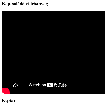
Kapcsolódó videóanyag
Képtár