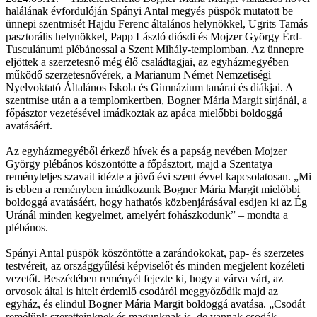
halálának évfordulóján Spányi Antal megyés püspök mutatott be
ünnepi szentmisét Hajdu Ferenc általános helynökkel, Ugrits Tamás
pasztorális helynökkel, Papp László diósdi és Mojzer György Érd-
Tusculánumi plébánossal a Szent Mihály-templomban. Az ünnepre
eljöttek a szerzetesnő még élő családtagjai, az egyházmegyében
működő szerzetesnővérek, a Marianum Német Nemzetiségi
Nyelvoktató Általános Iskola és Gimnázium tanárai és diákjai. A
szentmise után a a templomkertben, Bogner Mária Margit sírjánál, a
főpásztor vezetésével imádkoztak az apáca mielőbbi boldoggá
avatásáért.
Az egyházmegyéből érkező hívek és a papság nevében Mojzer
György plébános köszöntötte a főpásztort, majd a Szentatya
reményteljes szavait idézte a jövő évi szent évvel kapcsolatosan. „Mi
is ebben a reményben imádkozunk Bogner Mária Margit mielőbbi
boldoggá avatásáért, hogy hathatós közbenjárásával esdjen ki az Ég
Uránál minden kegyelmet, amelyért fohászkodunk” – mondta a
plébános.
Spányi Antal püspök köszöntötte a zarándokokat, pap- és szerzetes
testvéreit, az országgyűlési képviselőt és minden megjelent közéleti
vezetőt. Beszédében reményét fejezte ki, hogy a várva várt, az
orvosok által is hitelt érdemlő csodáról meggyőződik majd az
egyház, és elindul Bogner Mária Margit boldoggá avatása. „Csodát
remélünk szeretteinknek és magunknak is, de vannak csodák,