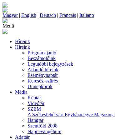
Magyar
|
English
|
Deutsch
|
Francais
|
Italiano
Menü
Híreink
Híreink
Programajánló
Beszámolóink
Legutóbbi bejegyzések
Állandó híreink
Eseménynaptár
Keresés, szűrés
Ünnepkörök
Média
Képtár
Videótár
SZEM
A Székesfehérvári Egyházmegye Magazinja
Hangtár
Szentföld 2008
Napi evangélium
Adattár