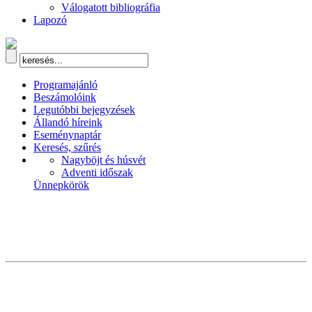
Válogatott bibliográfia
Lapozó
Programajánló
Beszámolóink
Legutóbbi bejegyzések
Állandó híreink
Eseménynaptár
Keresés, szűrés
Nagyböjt és húsvét
Adventi időszak
Ünnepkörök