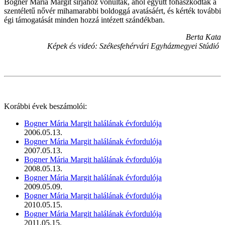
Bogner Mária Margit sírjához vonultak, ahol együtt fohászkodtak a
szentéletű nővér mihamarabbi boldoggá avatásáért, és kérték további
égi támogatását minden hozzá intézett szándékban.
Berta Kata
Képek és videó: Székesfehérvári Egyházmegyei Stúdió
Korábbi évek beszámolói:
Bogner Mária Margit halálának évfordulója
2006.05.13.
Bogner Mária Margit halálának évfordulója
2007.05.13.
Bogner Mária Margit halálának évfordulója
2008.05.13.
Bogner Mária Margit halálának évfordulója
2009.05.09.
Bogner Mária Margit halálának évfordulója
2010.05.15.
Bogner Mária Margit halálának évfordulója
2011.05.15.