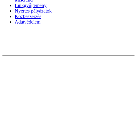
Linkgyűjtemény
Nyertes pályázatok
Közbeszerzés
Adatvédelem