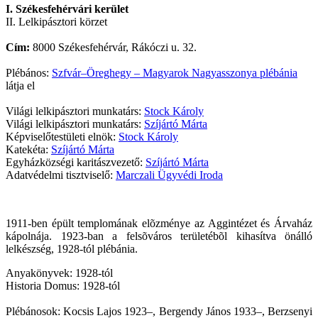
I. Székesfehérvári kerület
II. Lelkipásztori körzet
Cím:
8000 Székesfehérvár, Rákóczi u. 32.
Plébános:
Szfvár–Öreghegy – Magyarok Nagyasszonya plébánia
látja el
Világi lelkipásztori munkatárs:
Stock Károly
Világi lelkipásztori munkatárs:
Szíjártó Márta
Képviselőtestületi elnök:
Stock Károly
Katekéta:
Szíjártó Márta
Egyházközségi karitászvezető:
Szíjártó Márta
Adatvédelmi tisztviselő:
Marczali Ügyvédi Iroda
1911-ben épült templomának elõzménye az Aggintézet és Árvaház
kápolnája. 1923-ban a felsõváros területébõl kihasítva önálló
lelkészség, 1928-tól plébánia.
Anyakönyvek: 1928-tól
Historia Domus: 1928-tól
Plébánosok: Kocsis Lajos 1923–, Bergendy János 1933–, Berzsenyi