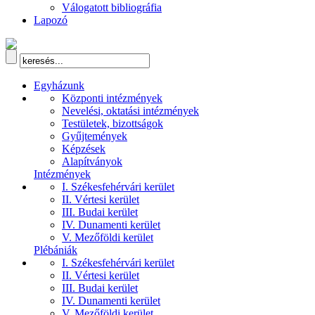
Válogatott bibliográfia
Lapozó
Egyházunk
Központi intézmények
Nevelési, oktatási intézmények
Testületek, bizottságok
Gyűjtemények
Képzések
Alapítványok
Intézmények
I. Székesfehérvári kerület
II. Vértesi kerület
III. Budai kerület
IV. Dunamenti kerület
V. Mezőföldi kerület
Plébániák
I. Székesfehérvári kerület
II. Vértesi kerület
III. Budai kerület
IV. Dunamenti kerület
V. Mezőföldi kerület