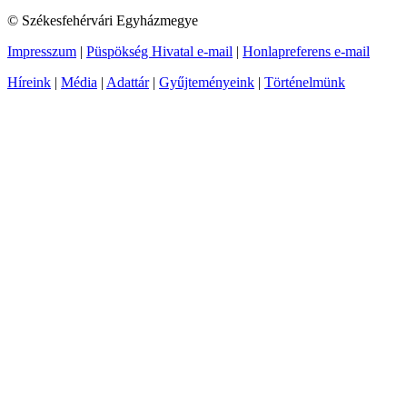
© Székesfehérvári Egyházmegye
Impresszum
|
Püspökség Hivatal e-mail
|
Honlapreferens e-mail
Híreink
|
Média
|
Adattár
|
Gyűjteményeink
|
Történelmünk