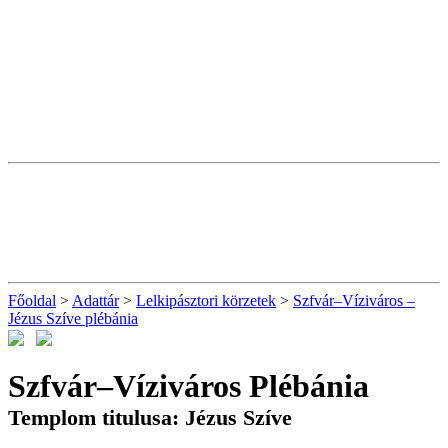
Főoldal
>
Adattár
>
Lelkipásztori körzetek
>
Szfvár–Víziváros –
Jézus Szíve plébánia
Szfvár–Víziváros Plébánia
Templom titulusa: Jézus Szíve