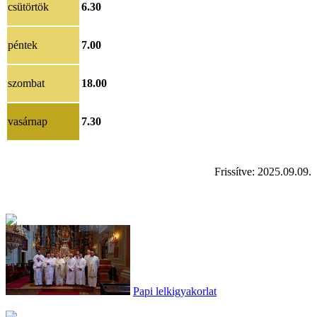
csütörtök
6.30
péntek
7.00
szombat
18.00
vasárnap
7.30
Frissítve: 2025.09.09.
Papi lelkigyakorlat