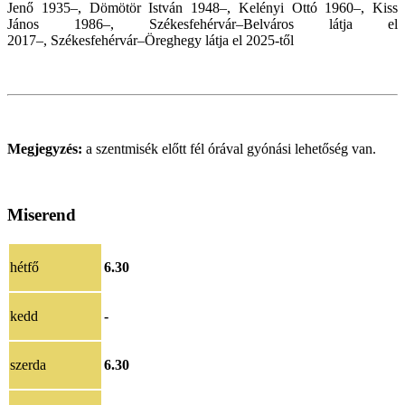
Jenő 1935–, Dömötör István 1948–, Kelényi Ottó 1960–, Kiss
János 1986–, Székesfehérvár–Belváros látja el
2017
–,
Székesfehérvár–Öreghegy látja el 2025-től
Megjegyzés:
a szentmisék előtt fél órával gyónási lehetőség van.
Miserend
hétfő
6.30
kedd
-
szerda
6.30