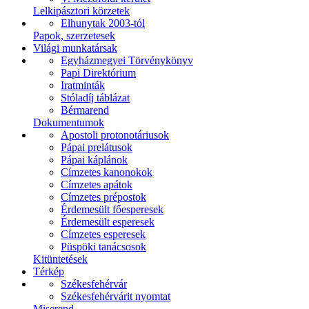
Lelkipásztori körzetek
Elhunytak 2003-tól
Papok, szerzetesek
Világi munkatársak
Egyházmegyei Törvénykönyv
Papi Direktórium
Iratminták
Stóladíj táblázat
Bérmarend
Dokumentumok
Apostoli protonotáriusok
Pápai prelátusok
Pápai káplánok
Címzetes kanonokok
Címzetes apátok
Címzetes prépostok
Érdemesült főesperesek
Érdemesült esperesek
Címzetes esperesek
Püspöki tanácsosok
Kitüntetések
Térkép
Székesfehérvár
Székesfehérvárit nyomtat
Miserend