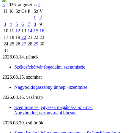
<
2026. augusztus
>
H
K
Sz
Cs
P
Sz
V
1
2
3
4
5
6
7
8
9
10
11
12
13
14
15
16
17
18
19
20
21
22
23
24
25
26
27
28
29
30
31
2026.08.14. péntek
Székesfehérvár fogadalmi szentmiséje
2026.08.15. szombat
Nagyboldogasszony ünnep - szentmise
2026.08.16. vasárnap
Szentmise és jegyesek megáldása az Ercsi
Nagyboldogasszony-napi búcsún
2026.08.20. csütörtök
Szent István király ünnepén szentmise Székesfehérváron