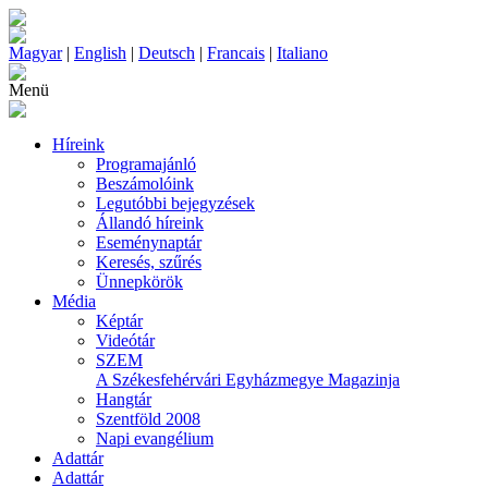
Magyar
|
English
|
Deutsch
|
Francais
|
Italiano
Menü
Híreink
Programajánló
Beszámolóink
Legutóbbi bejegyzések
Állandó híreink
Eseménynaptár
Keresés, szűrés
Ünnepkörök
Média
Képtár
Videótár
SZEM
A Székesfehérvári Egyházmegye Magazinja
Hangtár
Szentföld 2008
Napi evangélium
Adattár
Adattár