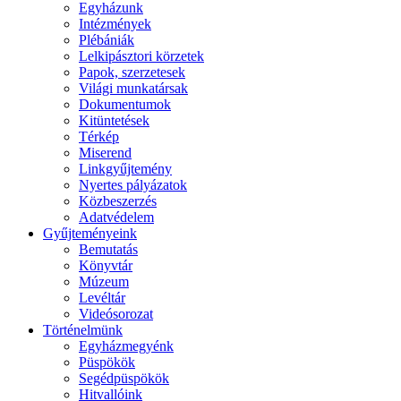
Egyházunk
Intézmények
Plébániák
Lelkipásztori körzetek
Papok, szerzetesek
Világi munkatársak
Dokumentumok
Kitüntetések
Térkép
Miserend
Linkgyűjtemény
Nyertes pályázatok
Közbeszerzés
Adatvédelem
Gyűjteményeink
Bemutatás
Könyvtár
Múzeum
Levéltár
Videósorozat
Történelmünk
Egyházmegyénk
Püspökök
Segédpüspökök
Hitvallóink