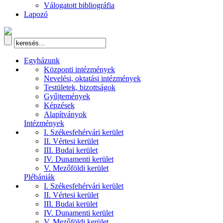
Válogatott bibliográfia
Lapozó
Egyházunk
Központi intézmények
Nevelési, oktatási intézmények
Testületek, bizottságok
Gyűjtemények
Képzések
Alapítványok
Intézmények
I. Székesfehérvári kerület
II. Vértesi kerület
III. Budai kerület
IV. Dunamenti kerület
V. Mezőföldi kerület
Plébániák
I. Székesfehérvári kerület
II. Vértesi kerület
III. Budai kerület
IV. Dunamenti kerület
V. Mezőföldi kerület