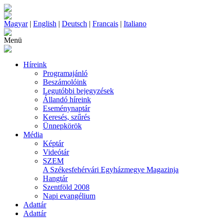
Magyar
|
English
|
Deutsch
|
Francais
|
Italiano
Menü
Híreink
Programajánló
Beszámolóink
Legutóbbi bejegyzések
Állandó híreink
Eseménynaptár
Keresés, szűrés
Ünnepkörök
Média
Képtár
Videótár
SZEM
A Székesfehérvári Egyházmegye Magazinja
Hangtár
Szentföld 2008
Napi evangélium
Adattár
Adattár