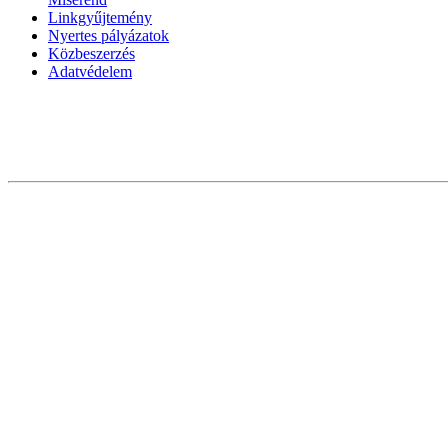
Linkgyűjtemény
Nyertes pályázatok
Közbeszerzés
Adatvédelem