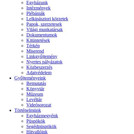
Egyházunk
Intézmények
Plébániák
Lelkipásztori körzetek
Papok, szerzetesek
Világi munkatársak
Dokumentumok
Kitüntetések
Térkép
Miserend
Linkgyűjtemény
Nyertes pályázatok
Közbeszerzés
Adatvédelem
Gyűjteményeink
Bemutatás
Könyvtár
Múzeum
Levéltár
Videósorozat
Történelmünk
Egyházmegyénk
Püspökök
Segédpüspökök
Hitvallóink