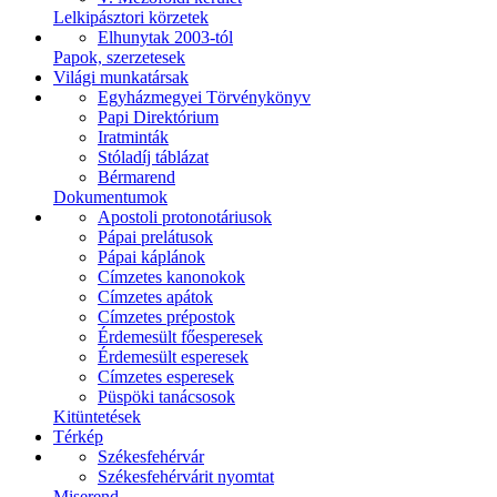
Lelkipásztori körzetek
Elhunytak 2003-tól
Papok, szerzetesek
Világi munkatársak
Egyházmegyei Törvénykönyv
Papi Direktórium
Iratminták
Stóladíj táblázat
Bérmarend
Dokumentumok
Apostoli protonotáriusok
Pápai prelátusok
Pápai káplánok
Címzetes kanonokok
Címzetes apátok
Címzetes prépostok
Érdemesült főesperesek
Érdemesült esperesek
Címzetes esperesek
Püspöki tanácsosok
Kitüntetések
Térkép
Székesfehérvár
Székesfehérvárit nyomtat
Miserend