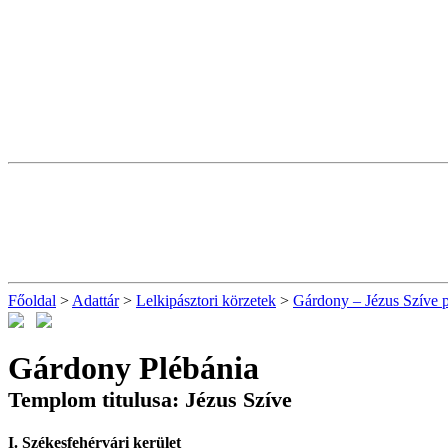
Főoldal
>
Adattár
>
Lelkipásztori körzetek
>
Gárdony – Jézus Szíve p
Gárdony Plébánia
Templom titulusa: Jézus Szíve
I. Székesfehérvári kerület