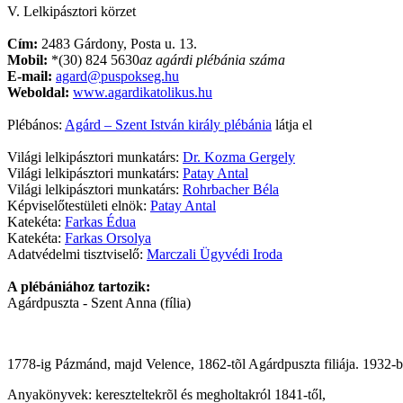
V. Lelkipásztori körzet
Cím:
2483 Gárdony, Posta u. 13.
Mobil:
*(30) 824 5630
az agárdi plébánia száma
E-mail:
agard@puspokseg.hu
Weboldal:
www.agardikatolikus.hu
Plébános:
Agárd – Szent István király plébánia
látja el
Világi lelkipásztori munkatárs:
Dr. Kozma Gergely
Világi lelkipásztori munkatárs:
Patay Antal
Világi lelkipásztori munkatárs:
Rohrbacher Béla
Képviselőtestületi elnök:
Patay Antal
Katekéta:
Farkas Édua
Katekéta:
Farkas Orsolya
Adatvédelmi tisztviselő:
Marczali Ügyvédi Iroda
A plébániához tartozik:
Agárdpuszta - Szent Anna (fília)
1778-ig Pázmánd, majd Velence, 1862-tõl Agárdpuszta filiája. 1932-b
Anyakönyvek: kereszteltekrõl és megholtakról 1841-től,