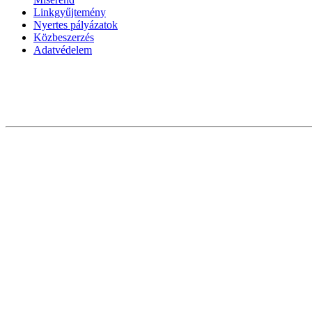
Linkgyűjtemény
Nyertes pályázatok
Közbeszerzés
Adatvédelem