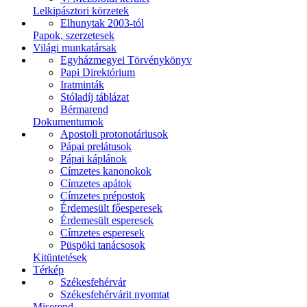
Lelkipásztori körzetek
Elhunytak 2003-tól
Papok, szerzetesek
Világi munkatársak
Egyházmegyei Törvénykönyv
Papi Direktórium
Iratminták
Stóladíj táblázat
Bérmarend
Dokumentumok
Apostoli protonotáriusok
Pápai prelátusok
Pápai káplánok
Címzetes kanonokok
Címzetes apátok
Címzetes prépostok
Érdemesült főesperesek
Érdemesült esperesek
Címzetes esperesek
Püspöki tanácsosok
Kitüntetések
Térkép
Székesfehérvár
Székesfehérvárit nyomtat
Miserend