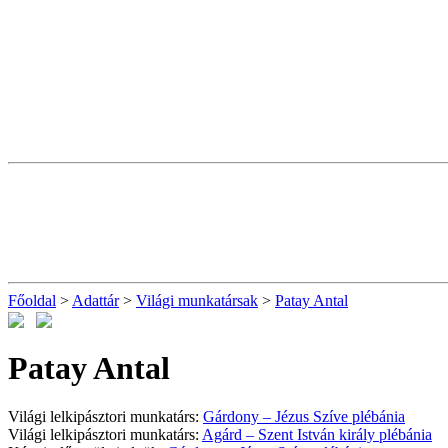
Főoldal
>
Adattár
>
Világi munkatársak
>
Patay Antal
Patay Antal
Világi lelkipásztori munkatárs:
Gárdony – Jézus Szíve plébánia
Világi lelkipásztori munkatárs:
Agárd – Szent István király plébánia