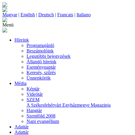
Magyar
|
English
|
Deutsch
|
Francais
|
Italiano
Menü
Híreink
Programajánló
Beszámolóink
Legutóbbi bejegyzések
Állandó híreink
Eseménynaptár
Keresés, szűrés
Ünnepkörök
Média
Képtár
Videótár
SZEM
A Székesfehérvári Egyházmegye Magazinja
Hangtár
Szentföld 2008
Napi evangélium
Adattár
Adattár