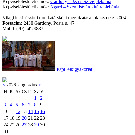
Képviselőtestületi elnök:
Gárdony – Jézus Szíve plébánia
Képviselőtestületi elnök:
Agárd – Szent István király plébánia
Világi lelkipásztori munkatársként megbizatásának kezdete: 2004.
Postacím:
2438 Gárdony, Posta u. 47.
Mobil: (70) 545 9837
Papi lelkigyakorlat
<
2026. augusztus
>
H
K
Sz
Cs
P
Sz
V
1
2
3
4
5
6
7
8
9
10
11
12
13
14
15
16
17
18
19
20
21
22
23
24
25
26
27
28
29
30
31