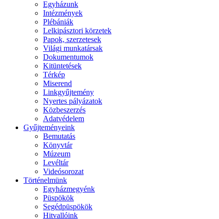
Egyházunk
Intézmények
Plébániák
Lelkipásztori körzetek
Papok, szerzetesek
Világi munkatársak
Dokumentumok
Kitüntetések
Térkép
Miserend
Linkgyűjtemény
Nyertes pályázatok
Közbeszerzés
Adatvédelem
Gyűjteményeink
Bemutatás
Könyvtár
Múzeum
Levéltár
Videósorozat
Történelmünk
Egyházmegyénk
Püspökök
Segédpüspökök
Hitvallóink