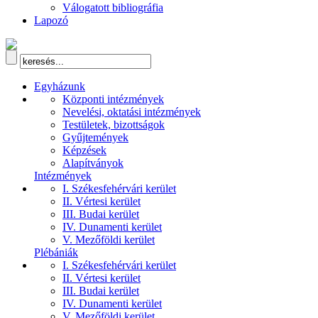
Válogatott bibliográfia
Lapozó
Egyházunk
Központi intézmények
Nevelési, oktatási intézmények
Testületek, bizottságok
Gyűjtemények
Képzések
Alapítványok
Intézmények
I. Székesfehérvári kerület
II. Vértesi kerület
III. Budai kerület
IV. Dunamenti kerület
V. Mezőföldi kerület
Plébániák
I. Székesfehérvári kerület
II. Vértesi kerület
III. Budai kerület
IV. Dunamenti kerület
V. Mezőföldi kerület