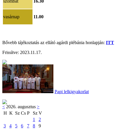
szombat
16.30
vasárnap
11.00
Bővebb tájékoztatás az ellátó agárdi plébánia honlapján:
ITT
Frissítve:
2023.11.17
.
Papi lelkigyakorlat
<
2026. augusztus
>
H
K
Sz
Cs
P
Sz
V
1
2
3
4
5
6
7
8
9