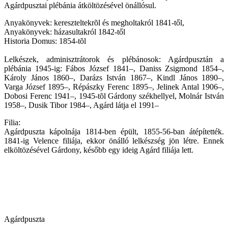
Agárdpusztai plébánia átköltözésével önállósul.
Anyakönyvek: kereszteltekrõl és megholtakról 1841-től,
Anyakönyvek: házasultakról 1842-től
Historia Domus: 1854-tõl
Lelkészek, adminisztrátorok és plébánosok: Agárdpusztán a
plébánia 1945-ig: Fábos József 1841–, Daniss Zsigmond 1854–,
Károly János 1860–, Darázs István 1867–, Kindl János 1890–,
Varga József 1895–, Répászky Ferenc 1895–, Jelinek Antal 1906–,
Dobosi Ferenc 1941–, 1945-tõl Gárdony székhellyel, Molnár István
1958–, Dusik Tibor 1984–, Agárd látja el 1991–
Filia:
Agárdpuszta kápolnája 1814-ben épült, 1855-56-ban átépítették.
1841-ig Velence filiája, ekkor önálló lelkészség jön létre. Ennek
elköltözésével Gárdony, később egy ideig Agárd filiája lett.
Agárdpuszta