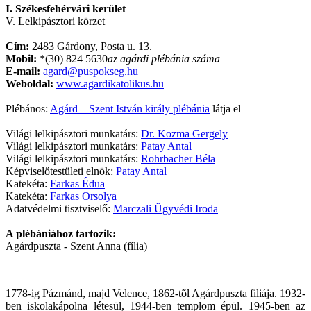
I. Székesfehérvári kerület
V. Lelkipásztori körzet
Cím:
2483 Gárdony, Posta u. 13.
Mobil:
*(30) 824 5630
az agárdi plébánia száma
E-mail:
agard@puspokseg.hu
Weboldal:
www.agardikatolikus.hu
Plébános:
Agárd – Szent István király plébánia
látja el
Világi lelkipásztori munkatárs:
Dr. Kozma Gergely
Világi lelkipásztori munkatárs:
Patay Antal
Világi lelkipásztori munkatárs:
Rohrbacher Béla
Képviselőtestületi elnök:
Patay Antal
Katekéta:
Farkas Édua
Katekéta:
Farkas Orsolya
Adatvédelmi tisztviselő:
Marczali Ügyvédi Iroda
A plébániához tartozik:
Agárdpuszta - Szent Anna (fília)
1778-ig Pázmánd, majd Velence, 1862-tõl Agárdpuszta filiája. 1932-
ben iskolakápolna létesül, 1944-ben templom épül. 1945-ben az