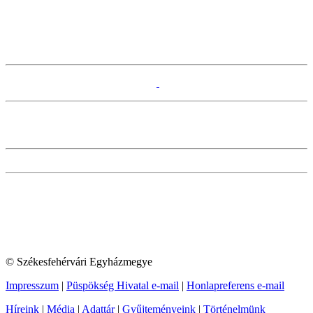
© Székesfehérvári Egyházmegye
Impresszum
|
Püspökség Hivatal e-mail
|
Honlapreferens e-mail
Híreink
|
Média
|
Adattár
|
Gyűjteményeink
|
Történelmünk