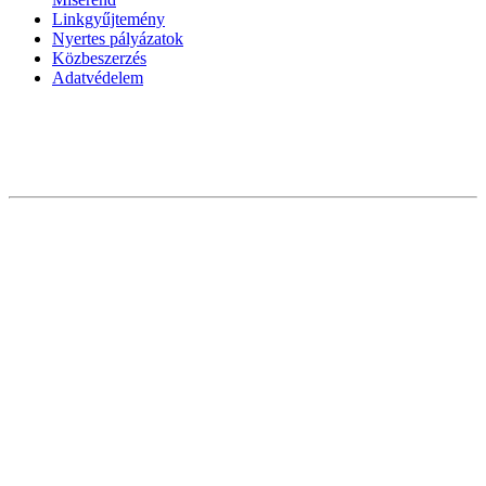
Linkgyűjtemény
Nyertes pályázatok
Közbeszerzés
Adatvédelem