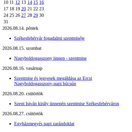
10
11
12
13
14
15
16
17
18
19
20
21
22
23
24
25
26
27
28
29
30
31
2026.08.14. péntek
Székesfehérvár fogadalmi szentmiséje
2026.08.15. szombat
Nagyboldogasszony ünnep - szentmise
2026.08.16. vasárnap
Szentmise és jegyesek megáldása az Ercsi
Nagyboldogasszony-napi búcsún
2026.08.20. csütörtök
Szent István király ünnepén szentmise Székesfehérváron
2026.08.27. csütörtök
Egyházmegyés papi zarándoklat