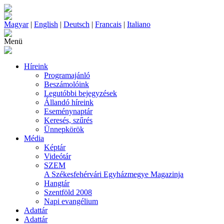
Magyar
|
English
|
Deutsch
|
Francais
|
Italiano
Menü
Híreink
Programajánló
Beszámolóink
Legutóbbi bejegyzések
Állandó híreink
Eseménynaptár
Keresés, szűrés
Ünnepkörök
Média
Képtár
Videótár
SZEM
A Székesfehérvári Egyházmegye Magazinja
Hangtár
Szentföld 2008
Napi evangélium
Adattár
Adattár