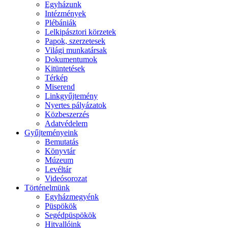
Egyházunk
Intézmények
Plébániák
Lelkipásztori körzetek
Papok, szerzetesek
Világi munkatársak
Dokumentumok
Kitüntetések
Térkép
Miserend
Linkgyűjtemény
Nyertes pályázatok
Közbeszerzés
Adatvédelem
Gyűjteményeink
Bemutatás
Könyvtár
Múzeum
Levéltár
Videósorozat
Történelmünk
Egyházmegyénk
Püspökök
Segédpüspökök
Hitvallóink