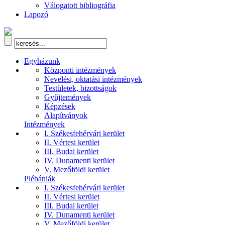
Válogatott bibliográfia
Lapozó
Egyházunk
Központi intézmények
Nevelési, oktatási intézmények
Testületek, bizottságok
Gyűjtemények
Képzések
Alapítványok
Intézmények
I. Székesfehérvári kerület
II. Vértesi kerület
III. Budai kerület
IV. Dunamenti kerület
V. Mezőföldi kerület
Plébániák
I. Székesfehérvári kerület
II. Vértesi kerület
III. Budai kerület
IV. Dunamenti kerület
V. Mezőföldi kerület