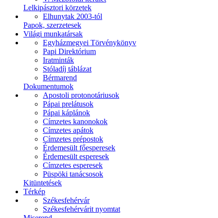
Lelkipásztori körzetek
Elhunytak 2003-tól
Papok, szerzetesek
Világi munkatársak
Egyházmegyei Törvénykönyv
Papi Direktórium
Iratminták
Stóladíj táblázat
Bérmarend
Dokumentumok
Apostoli protonotáriusok
Pápai prelátusok
Pápai káplánok
Címzetes kanonokok
Címzetes apátok
Címzetes prépostok
Érdemesült főesperesek
Érdemesült esperesek
Címzetes esperesek
Püspöki tanácsosok
Kitüntetések
Térkép
Székesfehérvár
Székesfehérvárit nyomtat
Miserend