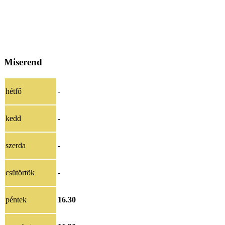
Miserend
hétfő
-
kedd
-
szerda
-
csütörtök
-
péntek
16.30