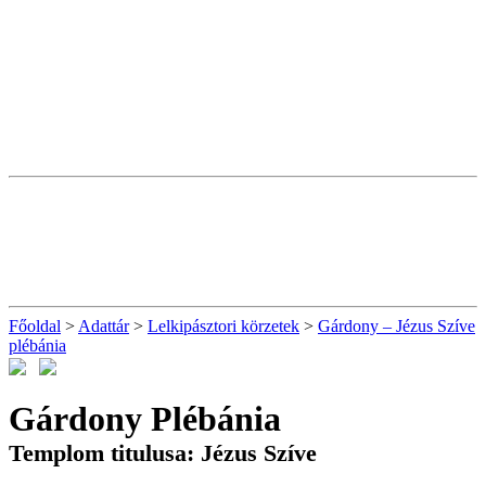
Főoldal
>
Adattár
>
Lelkipásztori körzetek
>
Gárdony – Jézus Szíve
plébánia
Gárdony Plébánia
Templom titulusa: Jézus Szíve