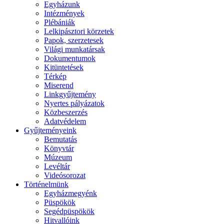
Egyházunk
Intézmények
Plébániák
Lelkipásztori körzetek
Papok, szerzetesek
Világi munkatársak
Dokumentumok
Kitüntetések
Térkép
Miserend
Linkgyűjtemény
Nyertes pályázatok
Közbeszerzés
Adatvédelem
Gyűjteményeink
Bemutatás
Könyvtár
Múzeum
Levéltár
Videósorozat
Történelmünk
Egyházmegyénk
Püspökök
Segédpüspökök
Hitvallóink