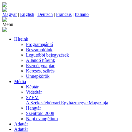
Magyar
|
English
|
Deutsch
|
Francais
|
Italiano
Menü
Híreink
Programajánló
Beszámolóink
Legutóbbi bejegyzések
Állandó híreink
Eseménynaptár
Keresés, szűrés
Ünnepkörök
Média
Képtár
Videótár
SZEM
A Székesfehérvári Egyházmegye Magazinja
Hangtár
Szentföld 2008
Napi evangélium
Adattár
Adattár