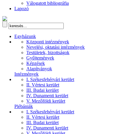
Válogatott bibliográfia
Lapozó
Egyházunk
Központi intézmények
Nevelési, oktatási intézmények
Testületek, bizottságok
Gyűjtemények
Képzések
Alapítványok
Intézmények
I. Székesfehérvári kerület
II. Vértesi kerület
III. Budai kerület
IV. Dunamenti kerület
V. Mezőföldi kerület
Plébániák
I. Székesfehérvári kerület
II. Vértesi kerület
III. Budai kerület
IV. Dunamenti kerület
V. Mezőföldi kerület