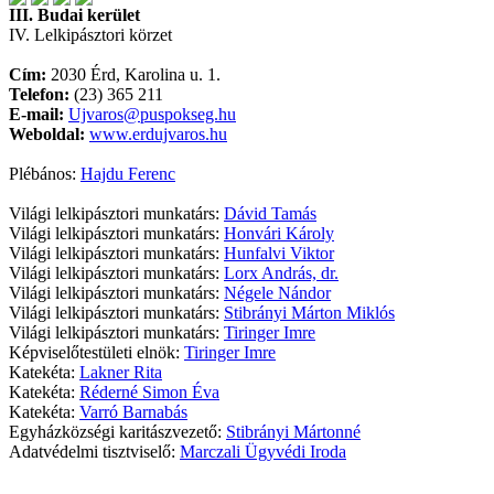
III. Budai kerület
IV. Lelkipásztori körzet
Cím:
2030 Érd, Karolina u. 1.
Telefon:
(23) 365 211
E-mail:
Ujvaros@puspokseg.hu
Weboldal:
www.erdujvaros.hu
Plébános:
Hajdu Ferenc
Világi lelkipásztori munkatárs:
Dávid Tamás
Világi lelkipásztori munkatárs:
Honvári Károly
Világi lelkipásztori munkatárs:
Hunfalvi Viktor
Világi lelkipásztori munkatárs:
Lorx András, dr.
Világi lelkipásztori munkatárs:
Négele Nándor
Világi lelkipásztori munkatárs:
Stibrányi Márton Miklós
Világi lelkipásztori munkatárs:
Tiringer Imre
Képviselőtestületi elnök:
Tiringer Imre
Katekéta:
Lakner Rita
Katekéta:
Réderné Simon Éva
Katekéta:
Varró Barnabás
Egyházközségi karitászvezető:
Stibrányi Mártonné
Adatvédelmi tisztviselő:
Marczali Ügyvédi Iroda