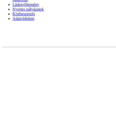
Linkgyűjtemény
Nyertes pályázatok
Közbeszerzés
Adatvédelem