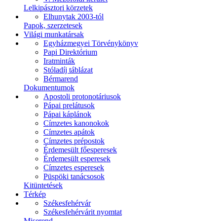
Lelkipásztori körzetek
Elhunytak 2003-tól
Papok, szerzetesek
Világi munkatársak
Egyházmegyei Törvénykönyv
Papi Direktórium
Iratminták
Stóladíj táblázat
Bérmarend
Dokumentumok
Apostoli protonotáriusok
Pápai prelátusok
Pápai káplánok
Címzetes kanonokok
Címzetes apátok
Címzetes prépostok
Érdemesült főesperesek
Érdemesült esperesek
Címzetes esperesek
Püspöki tanácsosok
Kitüntetések
Térkép
Székesfehérvár
Székesfehérvárit nyomtat
Miserend