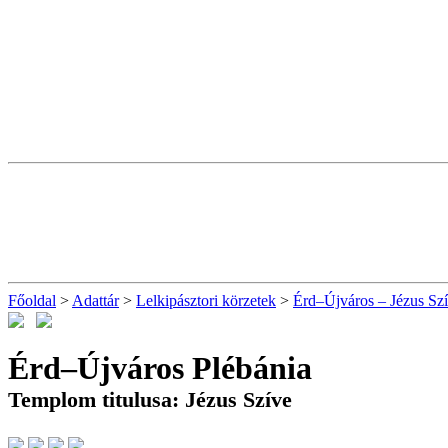
Főoldal
>
Adattár
>
Lelkipásztori körzetek
>
Érd–Újváros – Jézus Szí
Érd–Újváros Plébánia
Templom titulusa: Jézus Szíve