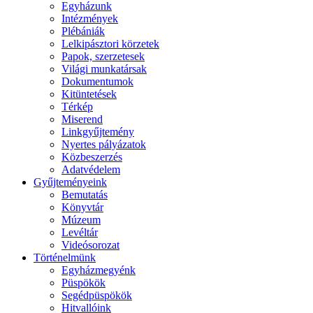
Egyházunk
Intézmények
Plébániák
Lelkipásztori körzetek
Papok, szerzetesek
Világi munkatársak
Dokumentumok
Kitüntetések
Térkép
Miserend
Linkgyűjtemény
Nyertes pályázatok
Közbeszerzés
Adatvédelem
Gyűjteményeink
Bemutatás
Könyvtár
Múzeum
Levéltár
Videósorozat
Történelmünk
Egyházmegyénk
Püspökök
Segédpüspökök
Hitvallóink