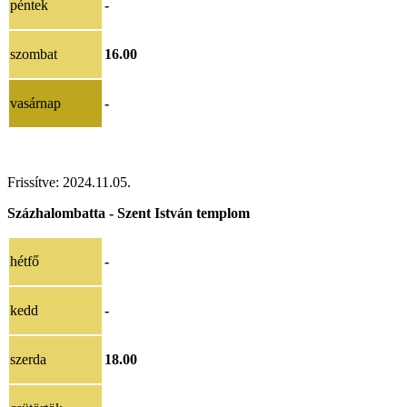
péntek
-
szombat
16.00
vasárnap
-
Frissítve: 2024.11.05.
Százhalombatta - Szent István templom
hétfő
-
kedd
-
szerda
18.00