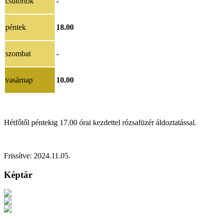
csütörtök
-
péntek
18.00
szombat
-
vasárnap
10.00
Hétfőtől péntekig 17.00 órai kezdettel rózsafüzér áldoztatással.
Frissítve: 2024.11.05.
Képtár