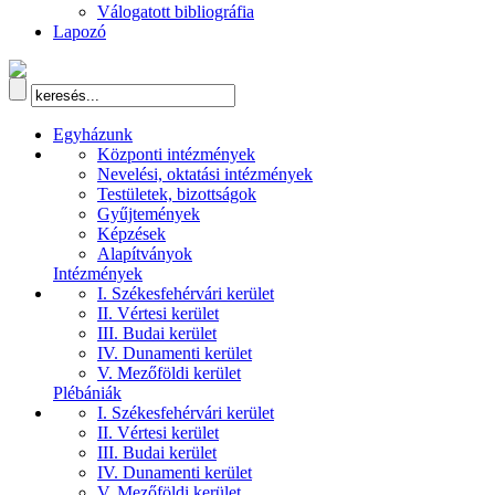
Válogatott bibliográfia
Lapozó
Egyházunk
Központi intézmények
Nevelési, oktatási intézmények
Testületek, bizottságok
Gyűjtemények
Képzések
Alapítványok
Intézmények
I. Székesfehérvári kerület
II. Vértesi kerület
III. Budai kerület
IV. Dunamenti kerület
V. Mezőföldi kerület
Plébániák
I. Székesfehérvári kerület
II. Vértesi kerület
III. Budai kerület
IV. Dunamenti kerület
V. Mezőföldi kerület