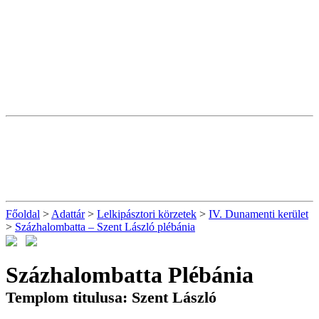
Főoldal
>
Adattár
>
Lelkipásztori körzetek
>
IV. Dunamenti kerület
>
Százhalombatta – Szent László plébánia
Százhalombatta Plébánia
Templom titulusa: Szent László