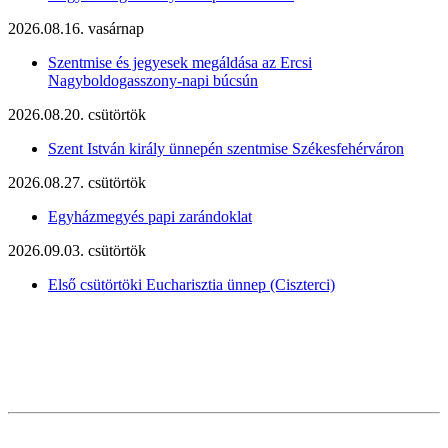
2026.08.16. vasárnap
Szentmise és jegyesek megáldása az Ercsi
Nagyboldogasszony-napi búcsún
2026.08.20. csütörtök
Szent István király ünnepén szentmise Székesfehérváron
2026.08.27. csütörtök
Egyházmegyés papi zarándoklat
2026.09.03. csütörtök
Első csütörtöki Eucharisztia ünnep (Ciszterci)