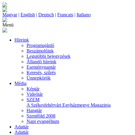
Magyar
|
English
|
Deutsch
|
Francais
|
Italiano
Menü
Híreink
Programajánló
Beszámolóink
Legutóbbi bejegyzések
Állandó híreink
Eseménynaptár
Keresés, szűrés
Ünnepkörök
Média
Képtár
Videótár
SZEM
A Székesfehérvári Egyházmegye Magazinja
Hangtár
Szentföld 2008
Napi evangélium
Adattár
Adattár