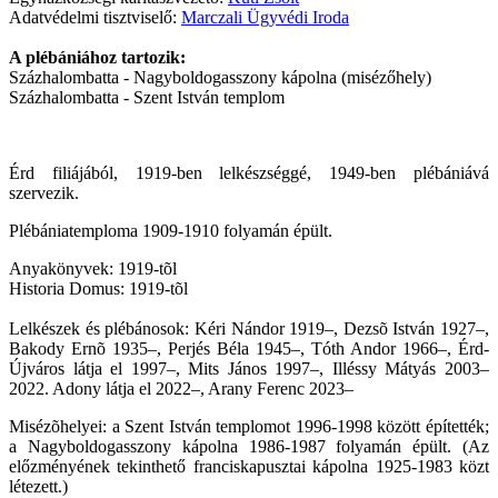
Adatvédelmi tisztviselő:
Marczali Ügyvédi Iroda
A plébániához tartozik:
Százhalombatta - Nagyboldogasszony kápolna (misézőhely)
Százhalombatta - Szent István templom
Érd filiájából, 1919-ben lelkészséggé, 1949-ben plébániává
szervezik.
Plébániatemploma 1909-1910 folyamán épült.
Anyakönyvek: 1919-tõl
Historia Domus: 1919-tõl
Lelkészek és plébánosok: Kéri Nándor 1919–, Dezsõ István 1927–,
Bakody Ernõ 1935–, Perjés Béla 1945–, Tóth Andor 1966–, Érd-
Újváros látja el 1997–, Mits János 1997–, Illéssy Mátyás 2003–
2022. Adony látja el 2022
–, Arany Ferenc 2023
–
Misézõhelyei: a Szent István templomot 1996-1998 között építették;
a Nagyboldogasszony kápolna 1986-1987 folyamán épült. (Az
előzményének tekinthető franciskapusztai kápolna 1925-1983 közt
létezett.)