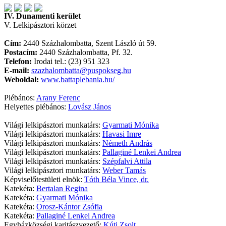
IV. Dunamenti kerület
V. Lelkipásztori körzet
Cím:
2440 Százhalombatta, Szent László út 59.
Postacím:
2440 Százhalombatta, Pf. 32.
Telefon:
Irodai tel.: (23) 951 323
E-mail:
szazhalombatta@puspokseg.hu
Weboldal:
www.battaplebania.hu/
Plébános:
Arany Ferenc
Helyettes plébános:
Lovász János
Világi lelkipásztori munkatárs:
Gyarmati Mónika
Világi lelkipásztori munkatárs:
Havasi Imre
Világi lelkipásztori munkatárs:
Németh András
Világi lelkipásztori munkatárs:
Pallaginé Lenkei Andrea
Világi lelkipásztori munkatárs:
Szépfalvi Attila
Világi lelkipásztori munkatárs:
Weber Tamás
Képviselőtestületi elnök:
Tóth Béla Vince, dr.
Katekéta:
Bertalan Regina
Katekéta:
Gyarmati Mónika
Katekéta:
Orosz-Kántor Zsófia
Katekéta:
Pallaginé Lenkei Andrea
Egyházközségi karitászvezető:
Kúti Zsolt