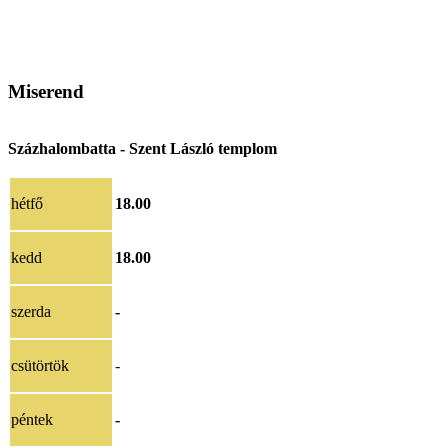
Miserend
Százhalombatta - Szent László templom
hétfő
18.00
kedd
18.00
szerda
-
csütörtök
-
péntek
-