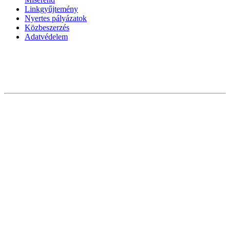
Linkgyűjtemény
Nyertes pályázatok
Közbeszerzés
Adatvédelem