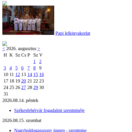
Papi lelkigyakorlat
<
2026. augusztus
>
H
K
Sz
Cs
P
Sz
V
1
2
3
4
5
6
7
8
9
10
11
12
13
14
15
16
17
18
19
20
21
22
23
24
25
26
27
28
29
30
31
2026.08.14. péntek
Székesfehérvár fogadalmi szentmiséje
2026.08.15. szombat
Nagyboldogasszony ünnep - szentmise