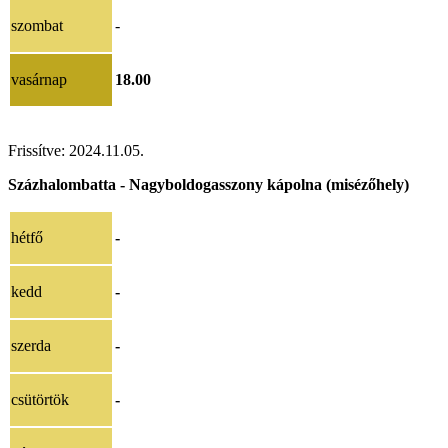
szombat
-
vasárnap
18.00
Frissítve:
2024.11.05
.
Százhalombatta - Nagyboldogasszony kápolna (misézőhely)
hétfő
-
kedd
-
szerda
-
csütörtök
-