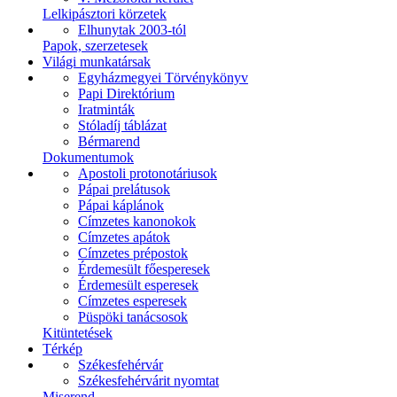
Lelkipásztori körzetek
Elhunytak 2003-tól
Papok, szerzetesek
Világi munkatársak
Egyházmegyei Törvénykönyv
Papi Direktórium
Iratminták
Stóladíj táblázat
Bérmarend
Dokumentumok
Apostoli protonotáriusok
Pápai prelátusok
Pápai káplánok
Címzetes kanonokok
Címzetes apátok
Címzetes prépostok
Érdemesült főesperesek
Érdemesült esperesek
Címzetes esperesek
Püspöki tanácsosok
Kitüntetések
Térkép
Székesfehérvár
Székesfehérvárit nyomtat
Miserend