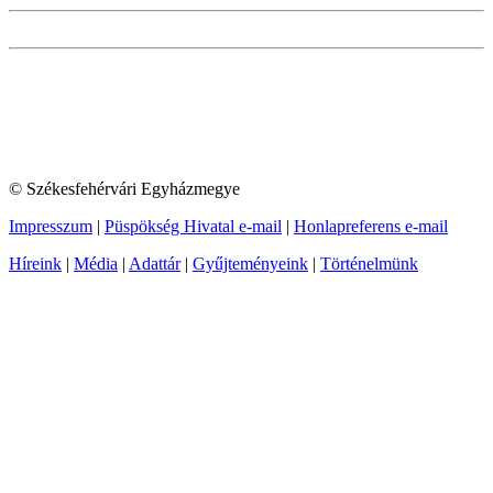
© Székesfehérvári Egyházmegye
Impresszum
|
Püspökség Hivatal e-mail
|
Honlapreferens e-mail
Híreink
|
Média
|
Adattár
|
Gyűjteményeink
|
Történelmünk