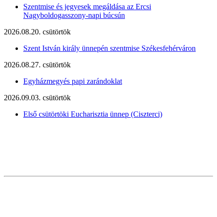
Szentmise és jegyesek megáldása az Ercsi
Nagyboldogasszony-napi búcsún
2026.08.20. csütörtök
Szent István király ünnepén szentmise Székesfehérváron
2026.08.27. csütörtök
Egyházmegyés papi zarándoklat
2026.09.03. csütörtök
Első csütörtöki Eucharisztia ünnep (Ciszterci)