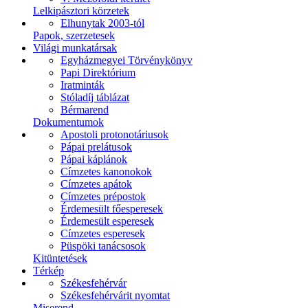
Lelkipásztori körzetek
Elhunytak 2003-tól
Papok, szerzetesek
Világi munkatársak
Egyházmegyei Törvénykönyv
Papi Direktórium
Iratminták
Stóladíj táblázat
Bérmarend
Dokumentumok
Apostoli protonotáriusok
Pápai prelátusok
Pápai káplánok
Címzetes kanonokok
Címzetes apátok
Címzetes prépostok
Érdemesült főesperesek
Érdemesült esperesek
Címzetes esperesek
Püspöki tanácsosok
Kitüntetések
Térkép
Székesfehérvár
Székesfehérvárit nyomtat
Miserend