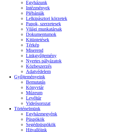
Egyházunk
Intézmények
Plébániák
Lelkipásztori körzetek
Papok, szerzetesek
Világi munkatársak
Dokumentumok
Kitüntetések
Térkép
Miserend
Linkgyűjtemény
Nyertes pályázatok
Közbeszerzés
Adatvédelem
Gyűjteményeink
Bemutatás
Könyvtár
Múzeum
Levéltár
Videósorozat
Történelmünk
Egyházmegyénk
Püspökök
Segédpüspökök
Hitvallóink