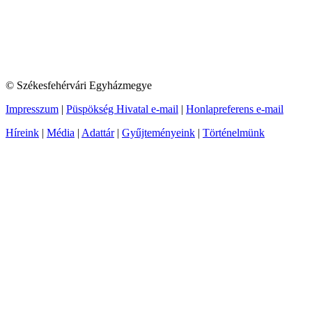
© Székesfehérvári Egyházmegye
Impresszum
|
Püspökség Hivatal e-mail
|
Honlapreferens e-mail
Híreink
|
Média
|
Adattár
|
Gyűjteményeink
|
Történelmünk