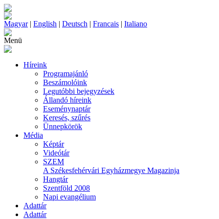
Magyar
|
English
|
Deutsch
|
Francais
|
Italiano
Menü
Híreink
Programajánló
Beszámolóink
Legutóbbi bejegyzések
Állandó híreink
Eseménynaptár
Keresés, szűrés
Ünnepkörök
Média
Képtár
Videótár
SZEM
A Székesfehérvári Egyházmegye Magazinja
Hangtár
Szentföld 2008
Napi evangélium
Adattár
Adattár