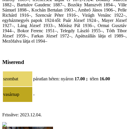
1882–, Bartulov Gaudenc 1887–, Bozóky Manszvét 1894–, Ville
Sámuel 1898–, Kochán Bertalan 1903–, Ambró János 1906–, Pelle
Richárd 1916–, Szencsár Péter 1916–, Virágh Venánc 1922–,
egyházmegyés papok 1924-től: Paár József 1924–, Mayer József
1927–, Láng József 1933–, Mórász Pál 1936–, Ormai Gusztáv
1944–, Bokor Ferenc 1951–, Telegdy László 1955–, Tóth Tibor
József 1959–, Farkas József 1972–, Apátszállás látja el 1989–,
Mezõfalva látja el 1994–
Miserend
szombat
páratlan héten: nyáron
17.00 ;
télen
16.00
vasárnap
-
Frissítve:
2023.12.04
.