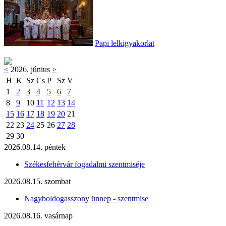
Papi lelkigyakorlat
<
2026. június
>
H
K
Sz
Cs
P
Sz
V
1
2
3
4
5
6
7
8
9
10
11
12
13
14
15
16
17
18
19
20
21
22
23
24
25
26
27
28
29
30
2026.08.14. péntek
Székesfehérvár fogadalmi szentmiséje
2026.08.15. szombat
Nagyboldogasszony ünnep - szentmise
2026.08.16. vasárnap