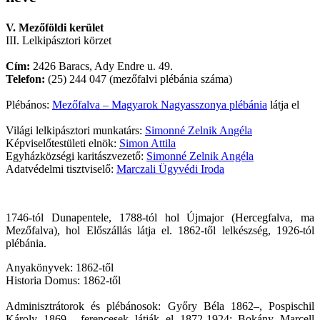
V. Mezőföldi kerület
III. Lelkipásztori körzet
Cím:
2426 Baracs, Ady Endre u. 49.
Telefon:
(25) 244 047 (mezőfalvi plébánia száma)
Plébános:
Mezőfalva – Magyarok Nagyasszonya plébánia
látja el
Világi lelkipásztori munkatárs:
Simonné Zelnik Angéla
Képviselőtestületi elnök:
Simon Attila
Egyházközségi karitászvezető:
Simonné Zelnik Angéla
Adatvédelmi tisztviselő:
Marczali Ügyvédi Iroda
1746-tól Dunapentele, 1788-tól hol Újmajor (Hercegfalva, ma
Mezőfalva), hol Előszállás látja el. 1862-től lelkészség, 1926-tól
plébánia.
Anyakönyvek: 1862-től
Historia Domus: 1862-től
Adminisztrátorok és plébánosok: Győry Béla 1862–, Pospischil
Károly 1869–, ferencesek látják el 1872-1924: Bokány Marcell