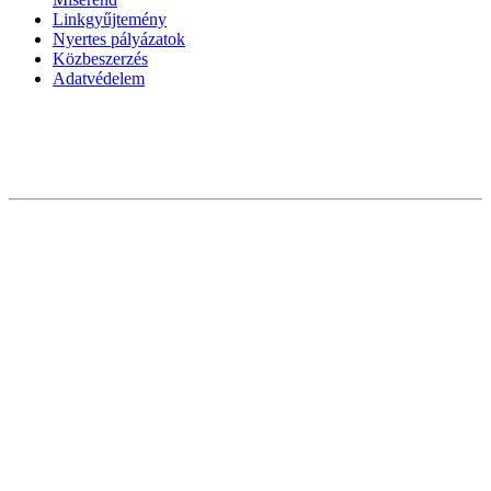
Linkgyűjtemény
Nyertes pályázatok
Közbeszerzés
Adatvédelem