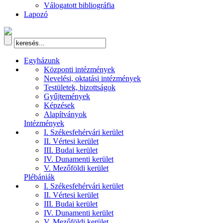
Válogatott bibliográfia
Lapozó
Egyházunk
Központi intézmények
Nevelési, oktatási intézmények
Testületek, bizottságok
Gyűjtemények
Képzések
Alapítványok
Intézmények
I. Székesfehérvári kerület
II. Vértesi kerület
III. Budai kerület
IV. Dunamenti kerület
V. Mezőföldi kerület
Plébániák
I. Székesfehérvári kerület
II. Vértesi kerület
III. Budai kerület
IV. Dunamenti kerület
V. Mezőföldi kerület