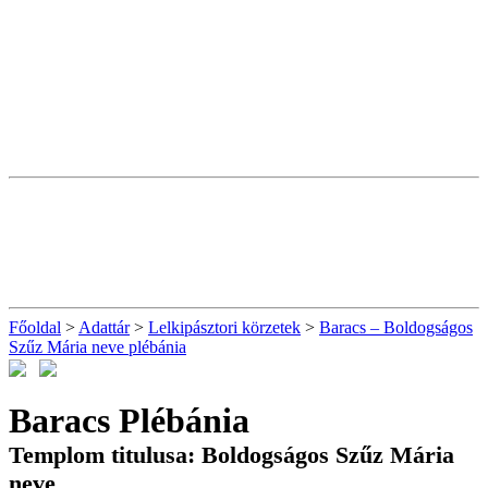
Főoldal
>
Adattár
>
Lelkipásztori körzetek
>
Baracs – Boldogságos
Szűz Mária neve plébánia
Baracs Plébánia
Templom titulusa: Boldogságos Szűz Mária
neve