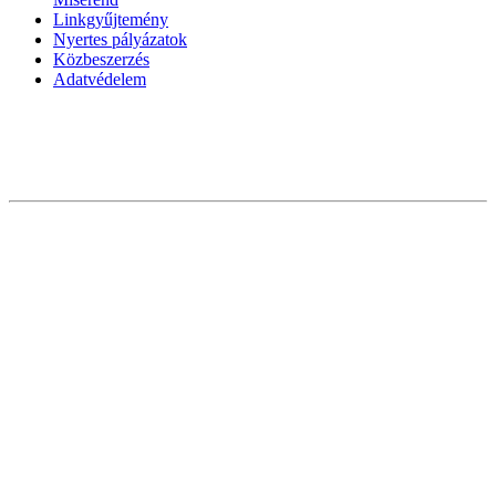
Linkgyűjtemény
Nyertes pályázatok
Közbeszerzés
Adatvédelem