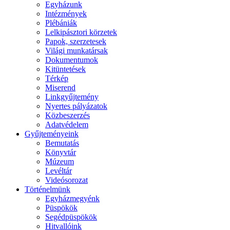
Egyházunk
Intézmények
Plébániák
Lelkipásztori körzetek
Papok, szerzetesek
Világi munkatársak
Dokumentumok
Kitüntetések
Térkép
Miserend
Linkgyűjtemény
Nyertes pályázatok
Közbeszerzés
Adatvédelem
Gyűjteményeink
Bemutatás
Könyvtár
Múzeum
Levéltár
Videósorozat
Történelmünk
Egyházmegyénk
Püspökök
Segédpüspökök
Hitvallóink