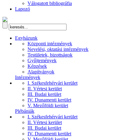
Válogatott bibliográfia
Lapozó
Egyházunk
Központi intézmények
Nevelési, oktatási intézmények
Testületek, bizottságok
Gyűjtemények
Képzések
Alapítványok
Intézmények
I. Székesfehérvári kerület
II. Vértesi kerület
III. Budai kerület
IV. Dunamenti kerület
V. Mezőföldi kerület
Plébániák
I. Székesfehérvári kerület
II. Vértesi kerület
III. Budai kerület
IV. Dunamenti kerület
V. Mezőföldi kerület