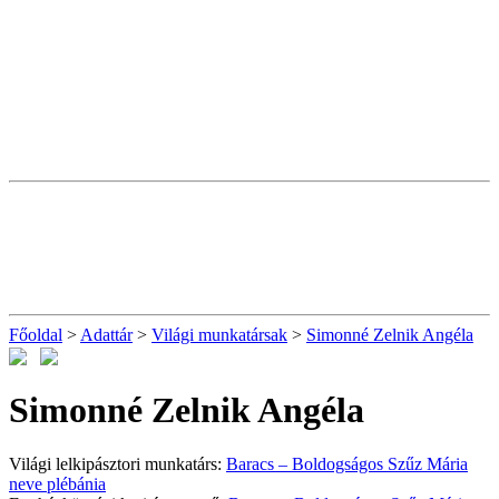
Főoldal
>
Adattár
>
Világi munkatársak
>
Simonné Zelnik Angéla
Simonné Zelnik Angéla
Világi lelkipásztori munkatárs:
Baracs – Boldogságos Szűz Mária
neve plébánia