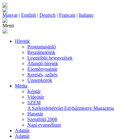
Magyar
|
English
|
Deutsch
|
Francais
|
Italiano
Menü
Híreink
Programajánló
Beszámolóink
Legutóbbi bejegyzések
Állandó híreink
Eseménynaptár
Keresés, szűrés
Ünnepkörök
Média
Képtár
Videótár
SZEM
A Székesfehérvári Egyházmegye Magazinja
Hangtár
Szentföld 2008
Napi evangélium
Adattár
Adattár