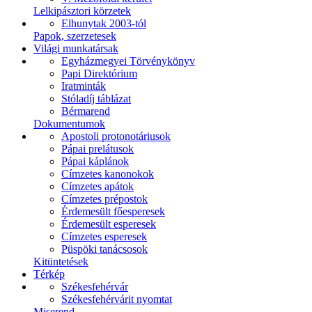
Lelkipásztori körzetek
Elhunytak 2003-tól
Papok, szerzetesek
Világi munkatársak
Egyházmegyei Törvénykönyv
Papi Direktórium
Iratminták
Stóladíj táblázat
Bérmarend
Dokumentumok
Apostoli protonotáriusok
Pápai prelátusok
Pápai káplánok
Címzetes kanonokok
Címzetes apátok
Címzetes prépostok
Érdemesült főesperesek
Érdemesült esperesek
Címzetes esperesek
Püspöki tanácsosok
Kitüntetések
Térkép
Székesfehérvár
Székesfehérvárit nyomtat
Miserend