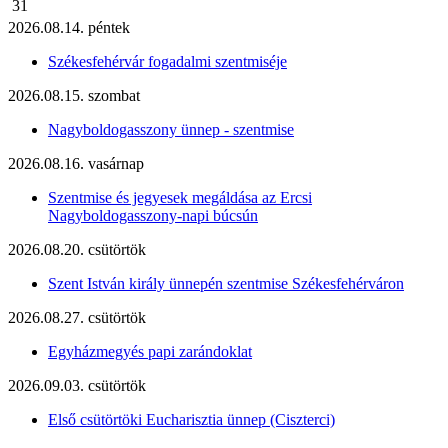
31
2026.08.14. péntek
Székesfehérvár fogadalmi szentmiséje
2026.08.15. szombat
Nagyboldogasszony ünnep - szentmise
2026.08.16. vasárnap
Szentmise és jegyesek megáldása az Ercsi
Nagyboldogasszony-napi búcsún
2026.08.20. csütörtök
Szent István király ünnepén szentmise Székesfehérváron
2026.08.27. csütörtök
Egyházmegyés papi zarándoklat
2026.09.03. csütörtök
Első csütörtöki Eucharisztia ünnep (Ciszterci)