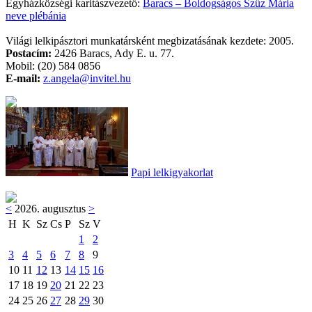
Egyházközségi karitászvezető:
Baracs – Boldogságos Szűz Mária
neve plébánia
Világi lelkipásztori munkatársként megbizatásának kezdete: 2005.
Postacím:
2426 Baracs, Ady E. u. 77.
Mobil: (20) 584 0856
E-mail:
z.angela@invitel.hu
Papi lelkigyakorlat
<
2026. augusztus
>
H
K
Sz
Cs
P
Sz
V
1
2
3
4
5
6
7
8
9
10
11
12
13
14
15
16
17
18
19
20
21
22
23
24
25
26
27
28
29
30