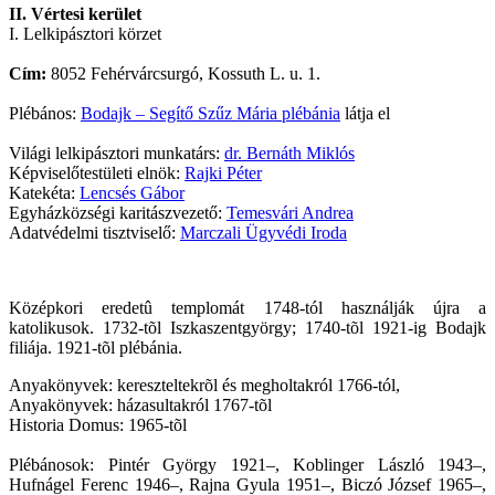
II. Vértesi kerület
I. Lelkipásztori körzet
Cím:
8052 Fehérvárcsurgó, Kossuth L. u. 1.
Plébános:
Bodajk – Segítő Szűz Mária plébánia
látja el
Világi lelkipásztori munkatárs:
dr. Bernáth Miklós
Képviselőtestületi elnök:
Rajki Péter
Katekéta:
Lencsés Gábor
Egyházközségi karitászvezető:
Temesvári Andrea
Adatvédelmi tisztviselő:
Marczali Ügyvédi Iroda
Középkori eredetû templomát 1748-tól használják újra a
katolikusok. 1732-tõl Iszkaszentgyörgy; 1740-tõl 1921-ig Bodajk
filiája. 1921-tõl plébánia.
Anyakönyvek: kereszteltekrõl és megholtakról 1766-tól,
Anyakönyvek: házasultakról 1767-tõl
Historia Domus: 1965-tõl
Plébánosok: Pintér György 1921–, Koblinger László 1943–,
Hufnágel Ferenc 1946–, Rajna Gyula 1951–, Biczó József 1965–,