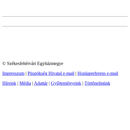
© Székesfehérvári Egyházmegye
Impresszum
|
Püspökség Hivatal e-mail
|
Honlapreferens e-mail
Híreink
|
Média
|
Adattár
|
Gyűjteményeink
|
Történelmünk