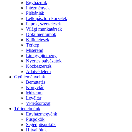
Egyházunk
Intézmények
Plébániák
Lelkipásztori körzetek
Papok, szerzetesek
Világi munkatársak
Dokumentumok
Kitüntetések
Térkép
Miserend
Linkgyűjtemény
Nyertes pályázatok
Közbeszerzés
Adatvédelem
Gyűjteményeink
Bemutatás
Könyvtár
Múzeum
Levéltár
Videósorozat
Történelmünk
Egyházmegyénk
Püspökök
Segédpüspökök
Hitvallóink