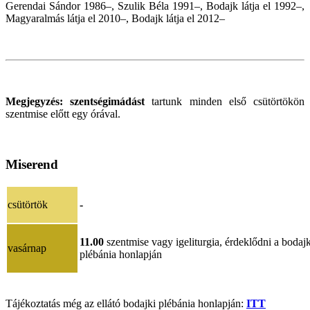
Gerendai Sándor 1986–, Szulik Béla 1991–, Bodajk látja el 1992–,
Magyaralmás látja el 2010–, Bodajk látja el 2012–
Megjegyzés:
szentségimádást
tartunk minden első csütörtökön
szentmise előtt egy órával.
Miserend
csütörtök
-
11.00
szentmise vagy igeliturgia, érdeklődni a bodajk
vasárnap
plébánia honlapján
Tájékoztatás még az ellátó bodajki plébánia honlapján:
ITT