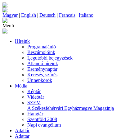
Magyar
|
English
|
Deutsch
|
Francais
|
Italiano
Menü
Híreink
Programajánló
Beszámolóink
Legutóbbi bejegyzések
Állandó híreink
Eseménynaptár
Keresés, szűrés
Ünnepkörök
Média
Képtár
Videótár
SZEM
A Székesfehérvári Egyházmegye Magazinja
Hangtár
Szentföld 2008
Napi evangélium
Adattár
Adattár