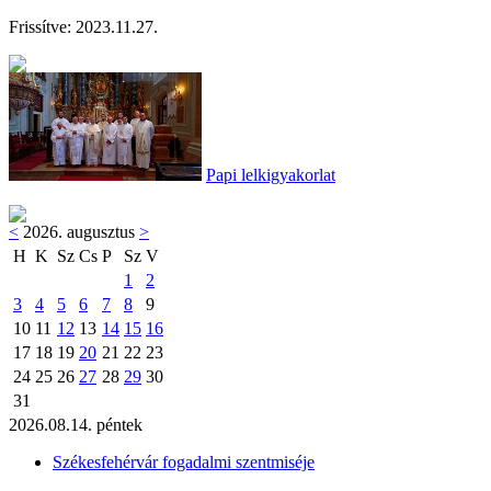
Frissítve:
2023.11.27.
Papi lelkigyakorlat
<
2026. augusztus
>
H
K
Sz
Cs
P
Sz
V
1
2
3
4
5
6
7
8
9
10
11
12
13
14
15
16
17
18
19
20
21
22
23
24
25
26
27
28
29
30
31
2026.08.14. péntek
Székesfehérvár fogadalmi szentmiséje