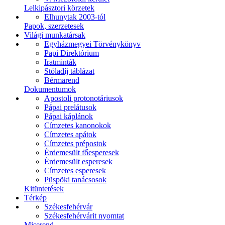
Lelkipásztori körzetek
Elhunytak 2003-tól
Papok, szerzetesek
Világi munkatársak
Egyházmegyei Törvénykönyv
Papi Direktórium
Iratminták
Stóladíj táblázat
Bérmarend
Dokumentumok
Apostoli protonotáriusok
Pápai prelátusok
Pápai káplánok
Címzetes kanonokok
Címzetes apátok
Címzetes prépostok
Érdemesült főesperesek
Érdemesült esperesek
Címzetes esperesek
Püspöki tanácsosok
Kitüntetések
Térkép
Székesfehérvár
Székesfehérvárit nyomtat
Miserend