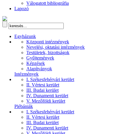
Válogatott bibliográfia
Lapozó
Egyházunk
Központi intézmények
Nevelési, oktatási intézmények
Testületek, bizottságok
Gyűjtemények
Képzések
Alapítványok
Intézmények
I. Székesfehérvári kerület
II. Vértesi kerület
III. Budai kerület
IV. Dunamenti kerület
V. Mezőföldi kerület
Plébániák
I. Székesfehérvári kerület
II. Vértesi kerület
III. Budai kerület
IV. Dunamenti kerület
V. Mezőföldi kerület