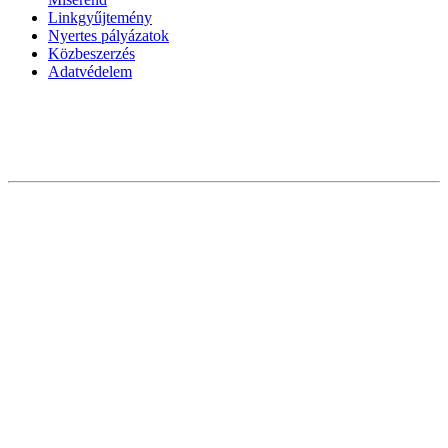
Linkgyűjtemény
Nyertes pályázatok
Közbeszerzés
Adatvédelem