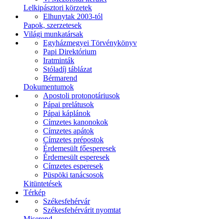
Lelkipásztori körzetek
Elhunytak 2003-tól
Papok, szerzetesek
Világi munkatársak
Egyházmegyei Törvénykönyv
Papi Direktórium
Iratminták
Stóladíj táblázat
Bérmarend
Dokumentumok
Apostoli protonotáriusok
Pápai prelátusok
Pápai káplánok
Címzetes kanonokok
Címzetes apátok
Címzetes prépostok
Érdemesült főesperesek
Érdemesült esperesek
Címzetes esperesek
Püspöki tanácsosok
Kitüntetések
Térkép
Székesfehérvár
Székesfehérvárit nyomtat
Miserend