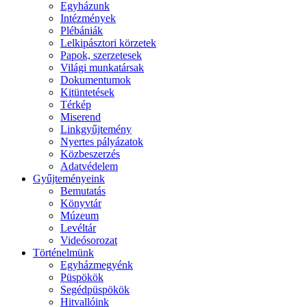
Egyházunk
Intézmények
Plébániák
Lelkipásztori körzetek
Papok, szerzetesek
Világi munkatársak
Dokumentumok
Kitüntetések
Térkép
Miserend
Linkgyűjtemény
Nyertes pályázatok
Közbeszerzés
Adatvédelem
Gyűjteményeink
Bemutatás
Könyvtár
Múzeum
Levéltár
Videósorozat
Történelmünk
Egyházmegyénk
Püspökök
Segédpüspökök
Hitvallóink