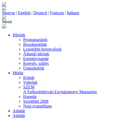
Magyar
|
English
|
Deutsch
|
Francais
|
Italiano
Menü
Híreink
Programajánló
Beszámolóink
Legutóbbi bejegyzések
Állandó híreink
Eseménynaptár
Keresés, szűrés
Ünnepkörök
Média
Képtár
Videótár
SZEM
A Székesfehérvári Egyházmegye Magazinja
Hangtár
Szentföld 2008
Napi evangélium
Adattár
Adattár