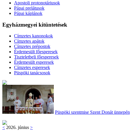
Apostoli protonotáriusok
Pápai prelátusok
Pápai káplánok
Egyházmegyei kitüntetések
Címzetes kanonokok
Címzetes apátok
Címzetes prépostok
Érdemesült főesperesek
Tiszteletbeli főesperesek
Érdemesült esperesek
Címzetes esperesek
Püspöki tanácsosok
Püspöki szentmise Szent Donát ünnepén
<
2026. június
>