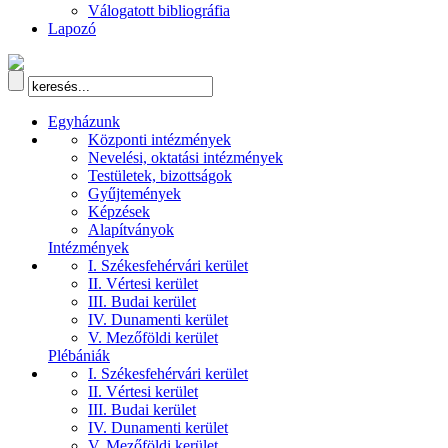
Válogatott bibliográfia
Lapozó
Egyházunk
Központi intézmények
Nevelési, oktatási intézmények
Testületek, bizottságok
Gyűjtemények
Képzések
Alapítványok
Intézmények
I. Székesfehérvári kerület
II. Vértesi kerület
III. Budai kerület
IV. Dunamenti kerület
V. Mezőföldi kerület
Plébániák
I. Székesfehérvári kerület
II. Vértesi kerület
III. Budai kerület
IV. Dunamenti kerület
V. Mezőföldi kerület