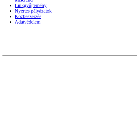
Linkgyűjtemény
Nyertes pályázatok
Közbeszerzés
Adatvédelem