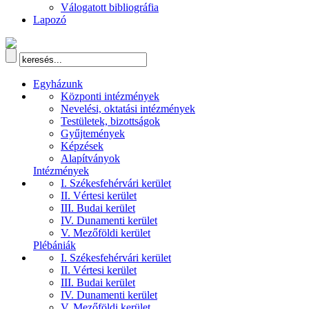
Válogatott bibliográfia
Lapozó
Egyházunk
Központi intézmények
Nevelési, oktatási intézmények
Testületek, bizottságok
Gyűjtemények
Képzések
Alapítványok
Intézmények
I. Székesfehérvári kerület
II. Vértesi kerület
III. Budai kerület
IV. Dunamenti kerület
V. Mezőföldi kerület
Plébániák
I. Székesfehérvári kerület
II. Vértesi kerület
III. Budai kerület
IV. Dunamenti kerület
V. Mezőföldi kerület