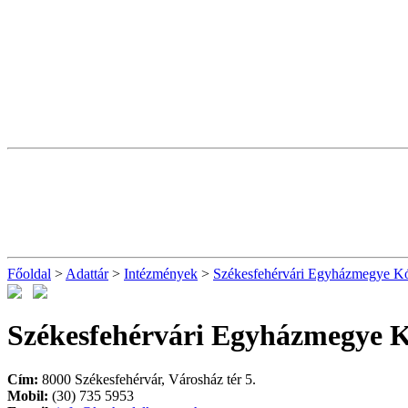
Főoldal
>
Adattár
>
Intézmények
>
Székesfehérvári Egyházmegye Kór
Székesfehérvári Egyházmegye Kó
Cím:
8000 Székesfehérvár, Városház tér 5.
Mobil:
(30) 735 5953