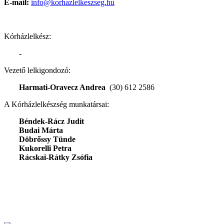
E-mail:
info@korhazlelkeszseg.hu
Kórházlelkész:
-
Vezető lelkigondozó:
Harmati-Oravecz Andrea
(30) 612 2586
A Kórházlelkészség munkatársai:
Béndek-Rácz Judit
Budai Márta
Döbrőssy Tünde
Kukorelli Petra
Rácskai-Rátky Zsófia