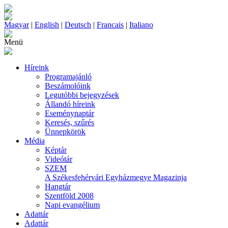
Magyar
|
English
|
Deutsch
|
Francais
|
Italiano
Menü
Híreink
Programajánló
Beszámolóink
Legutóbbi bejegyzések
Állandó híreink
Eseménynaptár
Keresés, szűrés
Ünnepkörök
Média
Képtár
Videótár
SZEM
A Székesfehérvári Egyházmegye Magazinja
Hangtár
Szentföld 2008
Napi evangélium
Adattár
Adattár