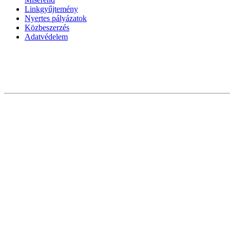
Linkgyűjtemény
Nyertes pályázatok
Közbeszerzés
Adatvédelem