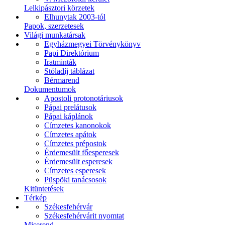
Lelkipásztori körzetek
Elhunytak 2003-tól
Papok, szerzetesek
Világi munkatársak
Egyházmegyei Törvénykönyv
Papi Direktórium
Iratminták
Stóladíj táblázat
Bérmarend
Dokumentumok
Apostoli protonotáriusok
Pápai prelátusok
Pápai káplánok
Címzetes kanonokok
Címzetes apátok
Címzetes prépostok
Érdemesült főesperesek
Érdemesült esperesek
Címzetes esperesek
Püspöki tanácsosok
Kitüntetések
Térkép
Székesfehérvár
Székesfehérvárit nyomtat
Miserend