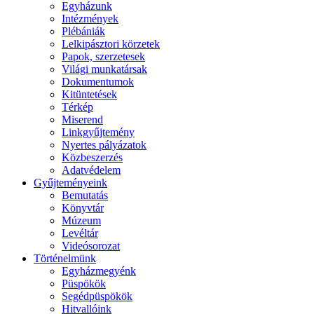
Egyházunk
Intézmények
Plébániák
Lelkipásztori körzetek
Papok, szerzetesek
Világi munkatársak
Dokumentumok
Kitüntetések
Térkép
Miserend
Linkgyűjtemény
Nyertes pályázatok
Közbeszerzés
Adatvédelem
Gyűjteményeink
Bemutatás
Könyvtár
Múzeum
Levéltár
Videósorozat
Történelmünk
Egyházmegyénk
Püspökök
Segédpüspökök
Hitvallóink