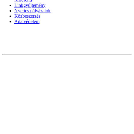
Linkgyűjtemény
Nyertes pályázatok
Közbeszerzés
Adatvédelem