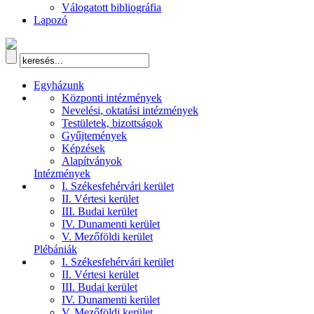
Válogatott bibliográfia
Lapozó
Egyházunk
Központi intézmények
Nevelési, oktatási intézmények
Testületek, bizottságok
Gyűjtemények
Képzések
Alapítványok
Intézmények
I. Székesfehérvári kerület
II. Vértesi kerület
III. Budai kerület
IV. Dunamenti kerület
V. Mezőföldi kerület
Plébániák
I. Székesfehérvári kerület
II. Vértesi kerület
III. Budai kerület
IV. Dunamenti kerület
V. Mezőföldi kerület