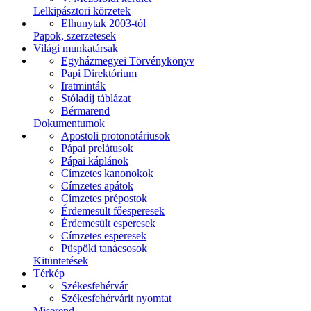
Lelkipásztori körzetek
Elhunytak 2003-tól
Papok, szerzetesek
Világi munkatársak
Egyházmegyei Törvénykönyv
Papi Direktórium
Iratminták
Stóladíj táblázat
Bérmarend
Dokumentumok
Apostoli protonotáriusok
Pápai prelátusok
Pápai káplánok
Címzetes kanonokok
Címzetes apátok
Címzetes prépostok
Érdemesült főesperesek
Érdemesült esperesek
Címzetes esperesek
Püspöki tanácsosok
Kitüntetések
Térkép
Székesfehérvár
Székesfehérvárit nyomtat
Miserend