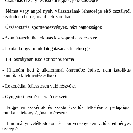
- Családias osztály- és iskolai légkör, jó közösségek
- Német vagy angol nyelv választásának lehetősége első osztálytól
kezdődően heti 2, majd heti 3 órában
- Úszásoktatás, sportrendezvények, házi bajnokságok
- Számítástechnikai oktatás kiscsoportba szervezve
- Iskolai könyvtárunk látogatásának lehetõsége
- 1-4. osztályban iskolaotthonos forma
- Hittanóra heti 2 alkalommal órarendbe építve, nem katolikus
tanulóknak felmentés adható
- Logopédiai fejlesztésen való részvétel
- Gyógytestnevelésen való részvétel
- Független szakértõk és szaktanácsadók felkérése a pedagógiai
munka hatékonyságának mérésére
- Tanulmányi vetélkedõkön és sportversenyeken való eredményes
szereplés