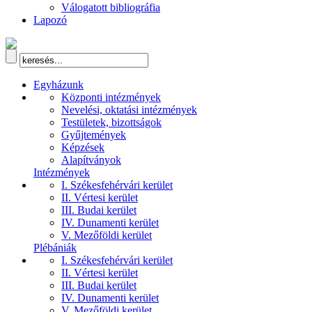
Válogatott bibliográfia
Lapozó
Egyházunk
Központi intézmények
Nevelési, oktatási intézmények
Testületek, bizottságok
Gyűjtemények
Képzések
Alapítványok
Intézmények
I. Székesfehérvári kerület
II. Vértesi kerület
III. Budai kerület
IV. Dunamenti kerület
V. Mezőföldi kerület
Plébániák
I. Székesfehérvári kerület
II. Vértesi kerület
III. Budai kerület
IV. Dunamenti kerület
V. Mezőföldi kerület