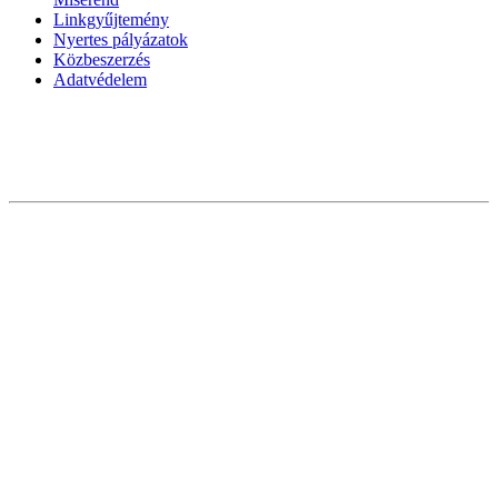
Linkgyűjtemény
Nyertes pályázatok
Közbeszerzés
Adatvédelem