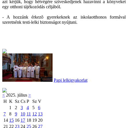
azt kérjük, hogy hétvégére szíveskedjenek hazavinni a könyveket
egy otthoni tájékozódás céljából.
- A hozzánk érkezõ gyerekeknek az iskolaotthonos formával
szeretnénk testi-lelki biztonságot nyújtani.
Papi lelkigyakorlat
<
2025. július
>
H
K
Sz
Cs
P
Sz
V
1
2
3
4
5
6
7
8
9
10
11
12
13
14
15
16
17
18
19
20
21
22
23
24
25
26
27