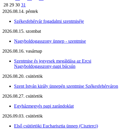
28
29
30
31
2026.08.14. péntek
Székesfehérvár fogadalmi szentmiséje
2026.08.15. szombat
Nagyboldogasszony ünnep - szentmise
2026.08.16. vasárnap
Szentmise és jegyesek megáldása az Ercsi
Nagyboldogasszony-napi búcsún
2026.08.20. csütörtök
Szent István király ünnepén szentmise Székesfehérváron
2026.08.27. csütörtök
Egyházmegyés papi zarándoklat
2026.09.03. csütörtök
Első csütörtöki Eucharisztia ünnep (Ciszterci)