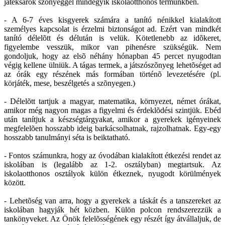
játéksarok szõnyeggel mindegyik iskolaotthonos termünkben.
- A 6-7 éves kisgyerek számára a tanító nénikkel kialakított
személyes kapcsolat is érzelmi biztonságot ad. Ezért van mindkét
tanító délelõtt és délután is velük. Kötetlenebb az idõkeret,
figyelembe vesszük, mikor van pihenésre szükségük. Nem
gondoljuk, hogy az elsõ néhány hónapban 45 percet nyugodtan
végig kellene ülniük. A tágas termek, a játszószõnyeg lehetõséget ad
az órák egy részének más formában történõ levezetésére (pl.
körjáték, mese, beszélgetés a szõnyegen.)
- Délelõtt tartjuk a magyar, matematika, környezet, német órákat,
amikor még nagyon magas a figyelmi és érdeklõdési szintjük. Ebéd
után tanítjuk a készségtárgyakat, amikor a gyerekek igényeinek
megfelelõen hosszabb ideig barkácsolhatnak, rajzolhatnak. Egy-egy
hosszabb tanulmányi séta is beiktatható.
- Fontos számunkra, hogy az óvodában kialakított étkezési rendet az
iskolában is (legalább az 1-2. osztályban) megtartsuk. Az
iskolaotthonos osztályok külön étkeznek, nyugodt körülmények
között.
- Lehetõség van arra, hogy a gyerekek a táskát és a tanszereket az
iskolában hagyják hét közben. Külön polcon rendszerezzük a
tankönyveket. Az Önök felelõsségének egy részét így átvállaljuk, de