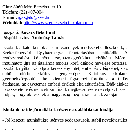
Cím:
8060 Mór, Erzsébet tér 19.
Telefon:
(22) 407-004
E-mail:
igazgato@szei.hu
Weboldal:
http://www.szenterzsebetiskolamor.hu
Igazgató:
Kovács Béla Emil
Püspöki biztos:
Ambrózy Tamás
Iskolánk a katolikus oktatási intézmények rendszerébe illeszkedik, a
Székesfehérvári Egyházmegye fenntartásában mûködik. A
rendszerváltást követõen egyházmegyénkben elsõként Móron
indulhatott újra az általános iskolás korú diákok nevelése-oktatása.
Iskolánk nyíltan vállalja a keresztény hitet, ember és világképet, s az
ebbõl adódó erkölcsi igényességet. Katolikus iskolánk
gyermekközpontú, ahol kiemelt figyelmet fordítunk a tudás
átadására, az egyetemes emberi értékek elsajátíttatására. Diákjainkat
hazaszeretetre és nemzeti kultúránk megbecsülésére neveljük, hiszen
tudjuk, hogy õk lesznek a magyarság megmaradásának zálogai.
Iskolánk az ide járó diákok részére az alábbiakat kínálja
- Jól képzett, munkájukra igényes pedagógusok, stabil nevelõtestület