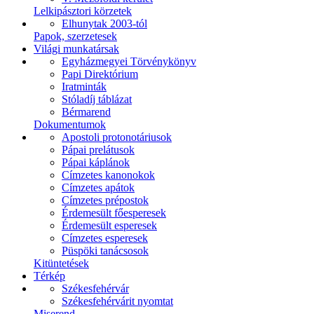
Lelkipásztori körzetek
Elhunytak 2003-tól
Papok, szerzetesek
Világi munkatársak
Egyházmegyei Törvénykönyv
Papi Direktórium
Iratminták
Stóladíj táblázat
Bérmarend
Dokumentumok
Apostoli protonotáriusok
Pápai prelátusok
Pápai káplánok
Címzetes kanonokok
Címzetes apátok
Címzetes prépostok
Érdemesült főesperesek
Érdemesült esperesek
Címzetes esperesek
Püspöki tanácsosok
Kitüntetések
Térkép
Székesfehérvár
Székesfehérvárit nyomtat
Miserend