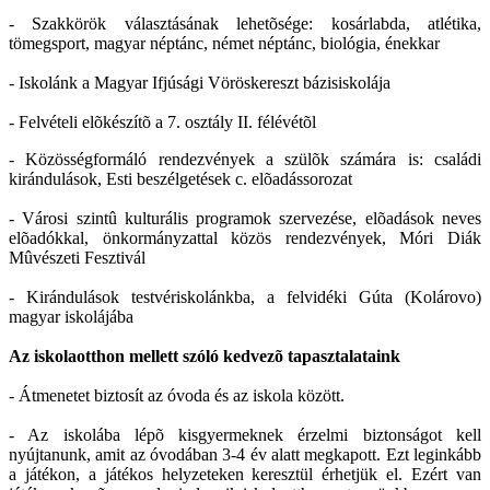
- Szakkörök választásának lehetõsége: kosárlabda, atlétika,
tömegsport, magyar néptánc, német néptánc, biológia, énekkar
- Iskolánk a Magyar Ifjúsági Vöröskereszt bázisiskolája
- Felvételi elõkészítõ a 7. osztály II. félévétõl
- Közösségformáló rendezvények a szülõk számára is: családi
kirándulások, Esti beszélgetések c. elõadássorozat
- Városi szintû kulturális programok szervezése, elõadások neves
elõadókkal, önkormányzattal közös rendezvények, Móri Diák
Mûvészeti Fesztivál
- Kirándulások testvériskolánkba, a felvidéki Gúta (Kolárovo)
magyar iskolájába
Az iskolaotthon mellett szóló kedvezõ tapasztalataink
- Átmenetet biztosít az óvoda és az iskola között.
- Az iskolába lépõ kisgyermeknek érzelmi biztonságot kell
nyújtanunk, amit az óvodában 3-4 év alatt megkapott. Ezt leginkább
a játékon, a játékos helyzeteken keresztül érhetjük el. Ezért van