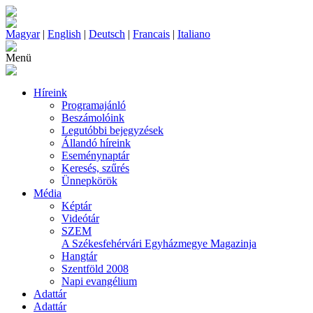
Magyar
|
English
|
Deutsch
|
Francais
|
Italiano
Menü
Híreink
Programajánló
Beszámolóink
Legutóbbi bejegyzések
Állandó híreink
Eseménynaptár
Keresés, szűrés
Ünnepkörök
Média
Képtár
Videótár
SZEM
A Székesfehérvári Egyházmegye Magazinja
Hangtár
Szentföld 2008
Napi evangélium
Adattár
Adattár