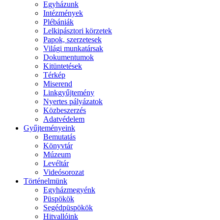
Egyházunk
Intézmények
Plébániák
Lelkipásztori körzetek
Papok, szerzetesek
Világi munkatársak
Dokumentumok
Kitüntetések
Térkép
Miserend
Linkgyűjtemény
Nyertes pályázatok
Közbeszerzés
Adatvédelem
Gyűjteményeink
Bemutatás
Könyvtár
Múzeum
Levéltár
Videósorozat
Történelmünk
Egyházmegyénk
Püspökök
Segédpüspökök
Hitvallóink