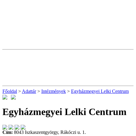
Főoldal
>
Adattár
>
Intézmények
>
Egyházmegyei Lelki Centrum
Egyházmegyei Lelki Centrum
Cím:
8043 Iszkaszentgyörgy, Rákóczi u. 1.