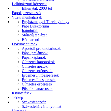
Lelkipásztori körzetek
Elhunytak 2003-tól
Papok, szerzetesek
Világi munkatársak
Egyházmegyei Törvénykönyv
Papi Direktórium
Iratminták
Stóladíj táblázat
Bérmarend
Dokumentumok
Apostoli protonotáriusok
Pápai prelátusok
Pápai káplánok
Címzetes kanonokok
Címzetes apátok
Címzetes prépostok
Érdemesült főesperesek
Érdemesült esperesek
Címzetes esperesek
Püspöki tanácsosok
Kitüntetések
Térkép
Székesfehérvár
Székesfehérvárit nyomtat
Miserend