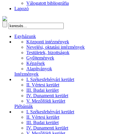
Válogatott bibliográfia
Lapozó
Egyházunk
Központi intézmények
Nevelési, oktatási intézmények
Testületek, bizottságok
Gyűjtemények
Képzések
Alapítványok
Intézmények
I. Székesfehérvári kerület
II. Vértesi kerület
III. Budai kerület
IV. Dunamenti kerület
V. Mezőföldi kerület
Plébániák
I. Székesfehérvári kerület
II. Vértesi kerület
III. Budai kerület
IV. Dunamenti kerület
V. Mezőföldi kerület