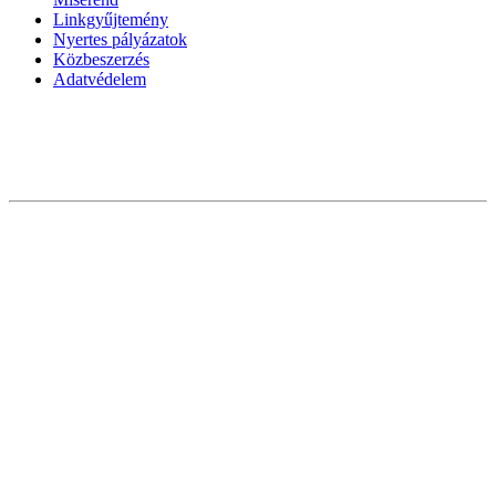
Linkgyűjtemény
Nyertes pályázatok
Közbeszerzés
Adatvédelem