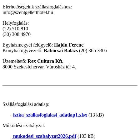
Elérhetőségeink szállásfoglaláshoz:
info@szentgellerthotel.hu
Helyfoglalás:
(22) 510 810
(30) 308 4970
Egyházmegyei felügyelõ:
Hajdu Ferenc
Konyhai ügyvezető:
Babócsai Balázs
(20) 365 3305
Üzemeltetõ:
Rex Cultura Kft.
8000 Székesfehérvár, Városház tér 4.
Szállásfoglalási adatlap:
iszka_szallasfoglalasi_adatlap1.xlsx
(13 kB)
Működési szabályzat:
mukodesi_szabalyzat2026.pdf
(103 kB)