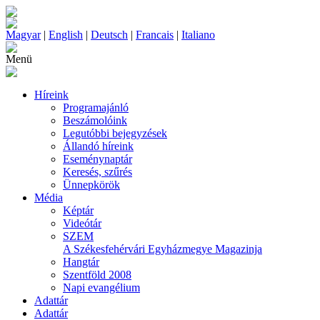
Magyar
|
English
|
Deutsch
|
Francais
|
Italiano
Menü
Híreink
Programajánló
Beszámolóink
Legutóbbi bejegyzések
Állandó híreink
Eseménynaptár
Keresés, szűrés
Ünnepkörök
Média
Képtár
Videótár
SZEM
A Székesfehérvári Egyházmegye Magazinja
Hangtár
Szentföld 2008
Napi evangélium
Adattár
Adattár