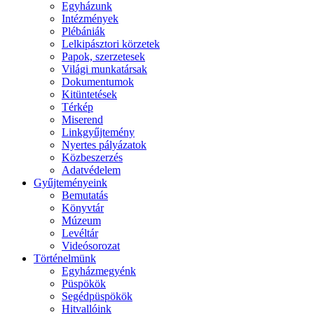
Egyházunk
Intézmények
Plébániák
Lelkipásztori körzetek
Papok, szerzetesek
Világi munkatársak
Dokumentumok
Kitüntetések
Térkép
Miserend
Linkgyűjtemény
Nyertes pályázatok
Közbeszerzés
Adatvédelem
Gyűjteményeink
Bemutatás
Könyvtár
Múzeum
Levéltár
Videósorozat
Történelmünk
Egyházmegyénk
Püspökök
Segédpüspökök
Hitvallóink