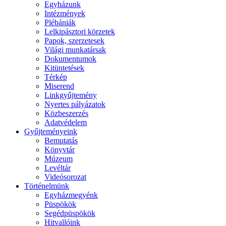
Egyházunk
Intézmények
Plébániák
Lelkipásztori körzetek
Papok, szerzetesek
Világi munkatársak
Dokumentumok
Kitüntetések
Térkép
Miserend
Linkgyűjtemény
Nyertes pályázatok
Közbeszerzés
Adatvédelem
Gyűjteményeink
Bemutatás
Könyvtár
Múzeum
Levéltár
Videósorozat
Történelmünk
Egyházmegyénk
Püspökök
Segédpüspökök
Hitvallóink