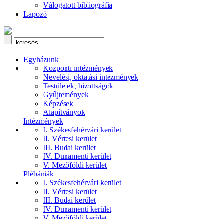
Válogatott bibliográfia
Lapozó
Egyházunk
Központi intézmények
Nevelési, oktatási intézmények
Testületek, bizottságok
Gyűjtemények
Képzések
Alapítványok
Intézmények
I. Székesfehérvári kerület
II. Vértesi kerület
III. Budai kerület
IV. Dunamenti kerület
V. Mezőföldi kerület
Plébániák
I. Székesfehérvári kerület
II. Vértesi kerület
III. Budai kerület
IV. Dunamenti kerület
V. Mezőföldi kerület