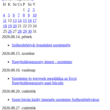
H
K
Sz
Cs
P
Sz
V
1
2
3
4
5
6
7
8
9
10
11
12
13
14
15
16
17
18
19
20
21
22
23
24
25
26
27
28
29
30
31
2026.08.14. péntek
Székesfehérvár fogadalmi szentmiséje
2026.08.15. szombat
Nagyboldogasszony ünnep - szentmise
2026.08.16. vasárnap
Szentmise és jegyesek megáldása az Ercsi
Nagyboldogasszony-napi búcsún
2026.08.20. csütörtök
Szent István király ünnepén szentmise Székesfehérváron
2026.08.27. csütörtök