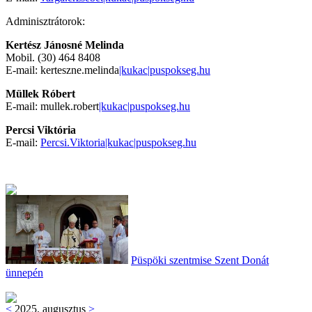
Adminisztrátorok:
Kertész Jánosné Melinda
Mobil. (30) 464 8408
E-mail: kerteszne.melinda
|kukac|puspokseg.hu
Müllek Róbert
E-mail: mullek.robert
|kukac|puspokseg.hu
Percsi Viktória
E-mail:
Percsi.Viktoria|kukac|puspokseg.hu
Püspöki szentmise Szent Donát
ünnepén
<
2025. augusztus
>