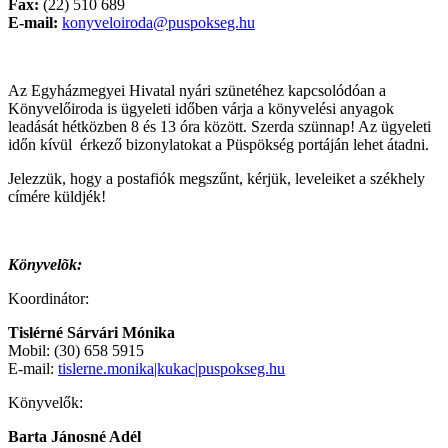
Fax:
(22) 510 689
E-mail:
konyveloiroda@puspokseg.hu
Az Egyházmegyei Hivatal nyári szünetéhez kapcsolódóan a
Könyvelőiroda is ügyeleti időben várja a könyvelési anyagok
leadását hétközben 8 és 13 óra között. Szerda szünnap! Az ügyeleti
időn kívül érkező bizonylatokat a Püspökség portáján lehet átadni.
Jelezzük, hogy a postafiók megszűnt, kérjük, leveleiket a székhely
címére küldjék!
Könyvelõk:
Koordinátor:
Tislérné Sárvári Mónika
Mobil: (30) 658 5915
E-mail:
tislerne.monika|kukac|puspokseg.hu
Könyvelők:
Barta Jánosné Adél