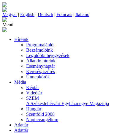
Magyar
|
English
|
Deutsch
|
Francais
|
Italiano
Menü
Híreink
Programajánló
Beszámolóink
Legutóbbi bejegyzések
Állandó híreink
Eseménynaptár
Keresés, szűrés
Ünnepkörök
Média
Képtár
Videótár
SZEM
A Székesfehérvári Egyházmegye Magazinja
Hangtár
Szentföld 2008
Napi evangélium
Adattár
Adattár