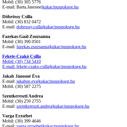
Mobil: (30) 305 5776
E-mail: Barta.Janosne
|kukac|puspokseg.hu
Döbrössy Csilla
Mobil: (30) 832 0472
E-mail:
dobrossy.csilla|kukac|puspokseg.hu
Fazekas-Gaál Zsuzsanna
Mobil: (30) 390 0501
E-mail:
fazekas.zsuzsanna|kukac|puspokseg.hu
Fekete-Czakó Csilla
Mobil: (30) 734 5410
E-mail: fekete-czako.csilla
|kukac|puspokseg.hu
Jakab Jánosné Éva
E-mail:
jakabne.eva|kukac|puspokseg.hu
Mobil. (30) 587 2275
Szentkereszti Andrea
Mobil: (30) 259 2755
E-mail:
szentkereszti.andrea|kukac|puspokseg.hu
Varga Erzsébet
Mobil: (30) 399 4646
E-mail:
varga.erzsebet|kukac|puspokseg.hu