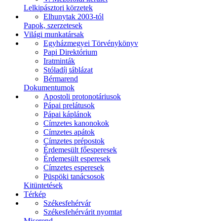
Lelkipásztori körzetek
Elhunytak 2003-tól
Papok, szerzetesek
Világi munkatársak
Egyházmegyei Törvénykönyv
Papi Direktórium
Iratminták
Stóladíj táblázat
Bérmarend
Dokumentumok
Apostoli protonotáriusok
Pápai prelátusok
Pápai káplánok
Címzetes kanonokok
Címzetes apátok
Címzetes prépostok
Érdemesült főesperesek
Érdemesült esperesek
Címzetes esperesek
Püspöki tanácsosok
Kitüntetések
Térkép
Székesfehérvár
Székesfehérvárit nyomtat
Miserend