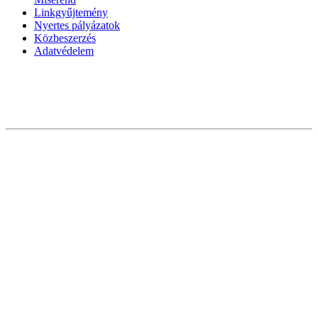
Linkgyűjtemény
Nyertes pályázatok
Közbeszerzés
Adatvédelem